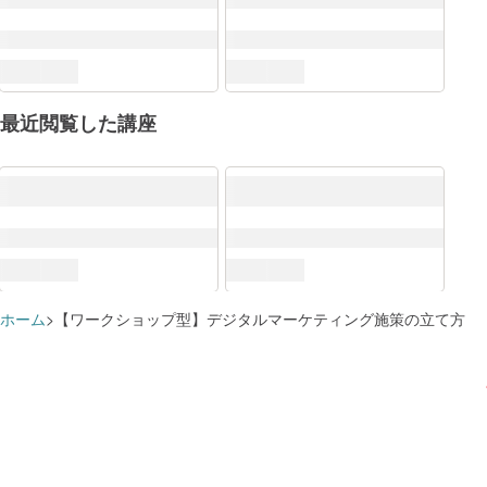
DXリテラシー標準
最近閲覧した講座
Why（DXの背景）
講座を
顧客価値の変化
講座を
ホーム
【ワークショップ型】デジタルマーケティング施策の立て方
What（DXで活用されるデータ・技術）
講座を
データ
講座を
すでに追加済みのようです
学習プランに追加しました
データによって判断する
講座を