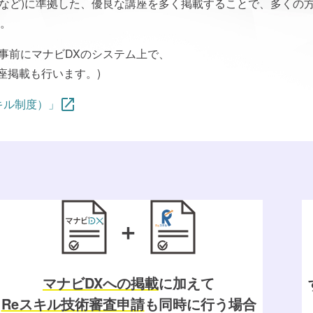
準など)に準拠した、優良な講座を多く掲載することで、多くの
。
、事前にマナビDXのシステム上で、
座掲載も行います。)
キル制度）」
マナビDXへの掲載
に加えて
Reスキル技術審査申請
も
同時に行う場合