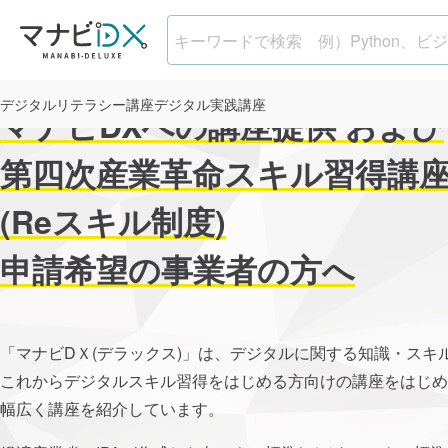
デジタル
リテラシー講座
デジタル
実践講座
マナビDXへの講座提供
および
第四次産業革命
スキル習得講
(Reスキル制度)
申請希望の事業者の方へ
「マナビDＸ(デラックス)」は、デジタルに関する知識・ス
これからデジタルスキル習得をはじめる方向けの講座をはじめ
幅広く講座を紹介しています。