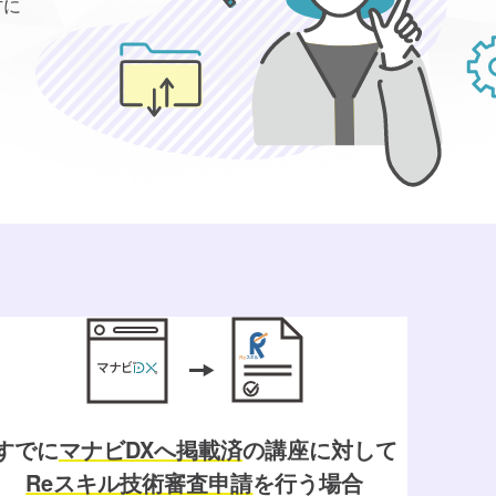
方に
すでに
マナビDXへ掲載済
の
講座に対して
Reスキル技術審査申請
を行う場合