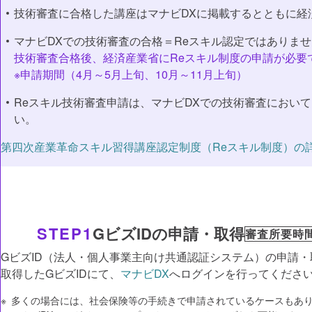
技術審査に合格した講座はマナビDXに掲載するとともに経
マナビDXでの技術審査の合格＝Reスキル認定ではありま
技術審査合格後、経済産業省にReスキル制度の申請が必要
※申請期間（4月～5月上旬、10月～11月上旬）
Reスキル技術審査申請は、マナビDXでの技術審査におい
い。
第四次産業⾰命スキル習得講座認定制度（Reスキル制度）の
STEP1
GビズIDの申請・取得
審査所要時
GビズID（法人・個人事業主向け共通認証システム）の申請・
取得したGビズIDにて、
マナビDX
へログインを行ってくださ
多くの場合には、社会保険等の手続きで申請されているケースもあ