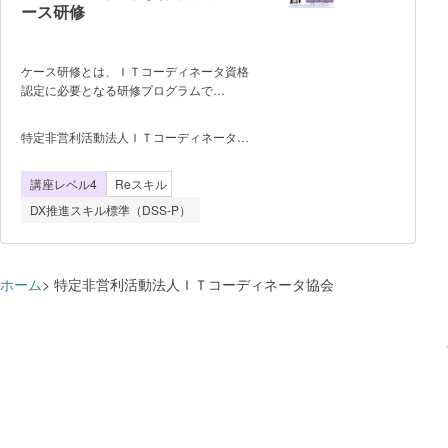
ース研修
ケース研修とは、ＩＴコーディネータ資格
認定に必要となる研修プログラムで
す。 あらゆる組織に適応可能なベスト
プラクティスであるデジタル経営プロセス
特定非営利活動法人ＩＴコーディネータ協
（デジタル経営推進プロセスガイドライ
会
ン）を活用した活動を仮想企業を題材に疑
講座レベル4
Reスキル
似体験することによって、デジタル経営の
推進方法、およびＩＴコーディネータの業
DX推進スキル標準（DSS-P）
務や使命を修得します。 ・事前学習：
ＩＴコーディネータプロセスガイドライン
Ver.4.0の理解（動画視聴（e ラーニン
グ））合計約100 分 ・事前学習：研修
ホーム
特定非営利活動法人ＩＴコーディネータ協会
前の課題読込、資料作成 各ステージ約90
分 ・集合研修（オンライン開催を含
む）：1 日7.5 時間とし、6 日間実施。
（土日コースあり）