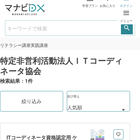
学習プラン
お気に入り
ログイン
メニュー
リテラシー講座
実践講座
特定非営利活動法人ＩＴコーディ
ネータ協会
検索結果：
1
件
並び替え
絞り込み
ITコーディネータ資格認定用 ケ