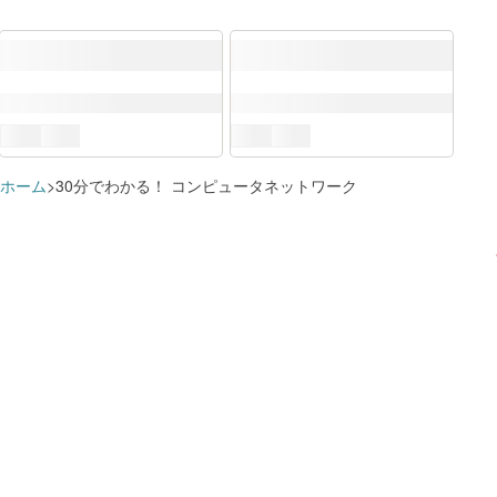
ホーム
30分でわかる！ コンピュータネットワーク
DXリテラシー標準
すでに追加済みのようです
学習プランに追加しました
What（DXで活用されるデータ・技術）
講座を
デジタル技術
講座を
学習プランを見る
学習プランを見る
ネットワーク
講座を