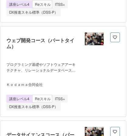
講座レベル4
Reスキル
ITSS+
DX推進スキル標準（DSS-P）
ウェブ開発コース（パートタイ
ム）
プログラミング基礎やソフトウェアアーキ
テクチャ、リレーショナルデータベース、
SQL&ORM、ウェブインターフェイスの開
発、最新のJavascript、ES&を使った開
Ｋｏｄａｍａ合同会社
発、Rail、Airbnbクローンの設計、そして
チームでの開発・デザイン・コード・デプ
講座レベル4
Reスキル
ITSS+
ロイ・プロダクトのピッチ発表
DX推進スキル標準（DSS-P）
データサイエンスコース（パー