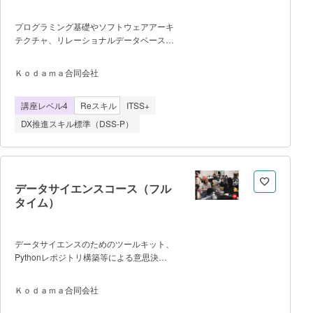
プログラミング基礎やソフトウェアアーキ
テクチャ、リレーショナルデータベース、
SQL&ORM、ウェブインターフェイスの開
発、最新のJavascript、ES&を使った開
Ｋｏｄａｍａ合同会社
発、Rail、Airbnbクローンの設計、そして
チームでの開発・デザイン・コード・デプ
講座レベル4
Reスキル
ITSS+
ロイ・プロダクトのピッチ発表
DX推進スキル標準（DSS-P）
データサイエンスコース（フル
タイム）
データサイエンスのためのツールキット、
Pythonレポジトリ構築等による意思決定
のサイエンス、マシーンラーニング、深層
学習、データエンジニアリング、そしてグ
Ｋｏｄａｍａ合同会社
ループでの実践学習をピッチ発表