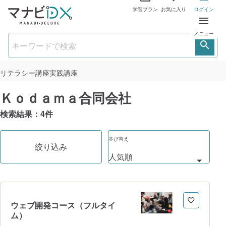
学習プラン
お気に入り
ログイン
メニュー
リテラシー講座
実践講座
Ｋｏｄａｍａ合同会社
検索結果：
4
件
並び替え
絞り込み
ウェブ開発コース（フルタイ
ム）