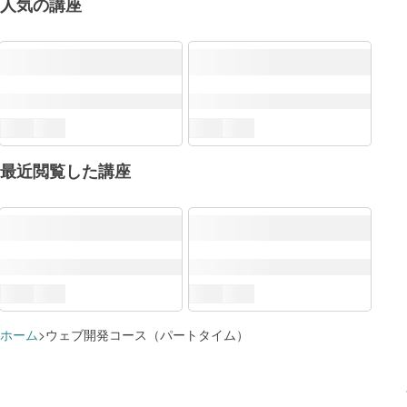
人気の講座
ITSS+
DX推進スキル標準（DSS-P）
最近閲覧した講座
すでに追加済みのようです
学習プランに追加しました
クラウド
講座を
この講座で学べる知識・スキル
デジタルビジネスの創出に関連する分野
講座を
これらのスキルに対応するロール
学習プランを見る
学習プランを見る
サービス企画
講座を
ホーム
ウェブ開発コース（パートタイム）