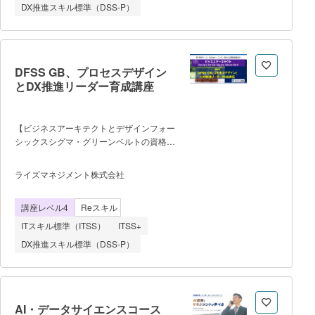
て、受講者はAI・デー
DX推進スキル標準（DSS-P）
より主題されたビジネス課題に対してチー
ムで取り組み、企画からモックアップ作成
まで一気通貫で取り組む ・後半では、
セキュリティ対策、提案依頼書（RFP）
等、社内でITプロジェクトを推進するため
DFSS GB、プロセスデザイン
に必要な知識やスキルのエッセンスを学ぶ
とDX推進リーダー育成講座
ことが可能 ■ カリキュラム
（※ 一部変更の可能性あり プログラミ
ング未経験から、10〜15時間/週の学習で
【ビジネスアーキテクトとデザインフォー
テクノロジースキル・知識を身につけ、1
シックスシグマ・グリーンベルトの資格認
年後にDXを推進できる人材になることを
定を同時に取得】 ・経産省、IPA
後押しするカリキュラムです 【前
情報処理推進機構が定義する「デジタルス
期】：モックアップ開発（6ヶ月 ①フ
ライズマネジメント株式会社
キル標準」に基づく認定Reスキル講座で
ロントエンド・バックエンドの基礎知識を
す。 ・当講座は、DFSS手法をベース
トータルで学びながらコーディングを体験
講座レベル4
Reスキル
にDX推進リーダーとしてのスキルとノウ
し、最短最速で学習習慣を身につけ
ハウを学びます。 ・ビジネスアーキテ
る。 ②モックアップ開発におい
ITスキル標準（ITSS）
ITSS+
クト（＝DX推進リーダー）とDFSS GBの
DX推進スキル標準（DSS-P）
両方の資格認定を同時に取得できま
す。 １）課題解決と並行し新プロセ
スをデザインし、それを具現化するプロジ
ェクト実⾏スキル（発展的プロセスデザイ
ン） ２）データやデジタル技術を活
AI・データサイエンスコース
⽤した新たなプロセスを関係者と協働し構