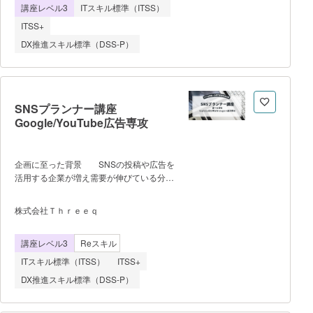
講座レベル3
ITスキル標準（ITSS）
マネジャー及びプログラムマネジャーとし
て必要な知識を修得している人材であるこ
ITSS+
とを客観的に認定します。 ②開催の制
DX推進スキル標準（DSS-P）
約条件 2日間コースで年6回奇数月に
開催します。最低催行人数は5名で
す。 ③学習項目/学習の流れ 1日目
に事業戦略と事業経営基盤として、戦略と
その策定、事業戦略とプログラム、プログ
SNSプランナー講座
ラム戦略手法、知識・情報資産、システム
Google/YouTube広告専攻
ズアプローチ、デザイン思考を学びま
す。 2日目にプログラムマネジメント
として、会計とファイナンス、プログラム
企画に至った背景 SNSの投稿や広告を
マネジメントはじめに、プログラム、プロ
活用する企業が増え需要が伸びている分野
グラム統合、プログラム戦略マネジメン
でありながら、企業内ではSNSやマーケテ
ト、プログラムマネジメントの事例を学び
ィングを専門的に学んだ人が少なく、手探
ます。 ④講師陣は多種多様なプロジェ
株式会社Ｔｈｒｅｅｑ
りで行われているのが現状です。しかし手
クトマネジメント・ビジネスに従事し、専
探りで行ってしまうと上手くいかない場合
門的な体験を有する実務者中心に編成して
講座レベル3
Reスキル
も多く、SNSの投稿も、広告も、日々運用
います。 ⑤年6回開催で参加形態はハ
するといった性質の業務分野であるため、
イフレックス型（会場
ITスキル標準（ITSS）
ITSS+
マーケティングと各SNSの仕組み、分析の
DX推進スキル標準（DSS-P）
見方を体系的に学んだ方がスムーズにうま
くいく傾向にあります。 そこでオンラ
インでインストラクターが指導しながら行