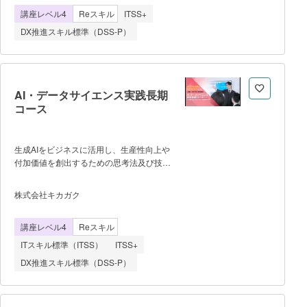
にすることができます。 ノーコード
の気付きとデータの取得・構造化 ・探
講座レベル4
Reスキル
ITSS+
ツールでの開発やあなたの努力次第ではゼ
索的データ分析 ・確証的データ分
ロからのスクラッチ開発も可能です。今ま
析 ・データ分析の実践
DX推進スキル標準（DSS-P）
でに1,000人の卒業生たちのオリジナルア
プリケーション開発をサポートしてきたメ
ンターが伴走します。 ・Point 2：本
気で学びあえる仲間ができる スクー
ルだからこそ得られる価値は、同じ目的や
AI・データサイエンス実践長期
志を共有して挑戦する仲間ができることで
コース
す。同期生と 6ヶ月間学びを深め、知識の
幅を広げるために 2週に1度全員で集ま
り、学びや勉強法、出た質問とその回答が
生成AIをビジネスに活用し、生産性向上や
共有され、ペアプログラミングを通して生
付加価値を創出するための思考法及び技術
涯の学びの友ができるでしょう。 ・
を学びます。 どのように生成 AI を活
Point 3：働きながら学べる24時間サポー
用できるかを学んだ後に、データサイエン
株式会社キカガク
ト プログラミング初心者の気持ちに
スの技術も網羅的に習得し、実践できるま
寄り添ってプロトタイプの開発までサポー
でを目指します。 データ分析・機械
トができるプロのメンターが、平日
講座レベル4
Reスキル
学習・ディープラーニングを学習し、途中
19:00〜21:00まで、土日 13:00〜19:00ま
に演習を多く含める講座で
ITスキル標準（ITSS）
ITSS+
でオンライン教室に常駐する6か月間。デ
す。 【研修の到達目標】
ィ
DX推進スキル標準（DSS-P）
生成 AI を使用しビジネス課題解決に対す
るソリューションを提案することができ
る Python を用いてデータ分析や機械
学習・ディープラーニングの実装ができ