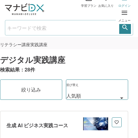
学習プラン
お気に入り
ログイン
メニュー
リテラシー講座
実践講座
デジタル実践講座
検索結果：
28
件
並び替え
絞り込み
生成 AI ビジネス実践コース