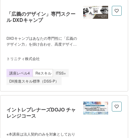
える実践環境【5万円分の広告を実際の本
番環境で経験】とオンライン動画コンテン
「広義のデザイン」専門スクー
ツを通して学ぶ機会を増やすべく本講座を
ル DXDキャンプ
開講しました。 フェーズ1 SNS全体
の基礎 フェーズ2 SNS広告の基
礎 フェーズ3 SNS広告の実務 フ
DXDキャンプはあなたの専門性に「広義の
ェーズ4 SNS運用の基礎 フェーズ
デザイン力」を掛け合わせ、高度デザイン
5 専攻コース・総括 （本番環境で5
人材に成長するための社会人向けスクール
万円分の広告を配信。計画、広告配信、分
です。 社会や生活者に必要とされる製
析、改善、実行を日数をかけて繰り返し行
トリニティ株式会社
品やサービス・事業・しくみを生み出すた
います） 講師について ウェブ
めの能力や思考を身につけることができま
マオンラインスクール（株式会社Threeq
講座レベル4
Reスキル
ITSS+
す。 ■毎年6月～8月、10月～2月
が運営） 代表講師 ＜YouTube＞
の2期開講 ■カリキュラムの内
国際大会アジアファイナリスト
DX推進スキル標準（DSS-P）
容、流れ １）LECTURE-オンラインエ
クササイズ- ビジネスデザインするこ
とを体系的に、インプットとアウトプット
で効率的に学べます。前半は「基礎を学
ぶ」パートとして、すべての基盤となる考
イントレプレナーズDOJO チャ
え方と手法を学びます。後半は「実践手法
レンジコース
を学ぶ」として、より実践的なアウトプッ
ト手法を学びます。 ２）
WORKSHOP-オンライントレーニン
※本講座は法人契約のみを対象としており
グ- 新規事業創出や新プロジェクト立