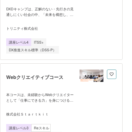
DXDキャンプは、正解のない・先行きの見
通しにくい社会の中、「未来を構想し、事
業課題を創造的に解決する人財」を育成し
ます。 新しい視点や考え方を求めてい
トリニティ株式会社
る方・異業種の人と交流し、共創したい
方・新規事業創出や戦略策定に取り組む方
講座レベル4
ITSS+
を中心に、新規事業、知財、経営企画 等
多様な専門性・業界の方にご参加頂いてい
DX推進スキル標準（DSS-P）
ます。 ■ 毎年5～10月、10月
～3月の2期開講 ■ カリキュラ
ム インプットから、確実なアウトプッ
トへ。 広義のデザインを体系的・実践的
に学ぶ 「レクチャー」「ワークショッ
Webクリエイティブコース
プ」 「フィールドワーク」の3ステッ
プと、多様な仲間との学び合いを通じ 着
実に力をつける4か月をご用意していま
本コースは、未経験からWebクリエイター
す。 1）レクチャー（合計6講
として「仕事にできる力」を身につけるこ
座） ビジネスの推進に必須となった生
とを目的とした6ヶ月間の実践型プログラ
成AIの活用と、今こそ必要な「人間ならで
ムです。通学（大阪）・オンラインのどち
株式会社Ｓｔａｒｔｋｉｔ
は」を探究する2つのパートで構成。
らでも受講可能で、デザインとコーディン
A. AI時代の「NEXTデザインマネジメン
グを一貫して学びます。 前半で
ト」（4講座） B. 今こそ必要な「ヒュ
講座レベル3
Reスキル
は、Webデザインの基礎理論、UI設計、
ーマンエッセンス」（2講座）