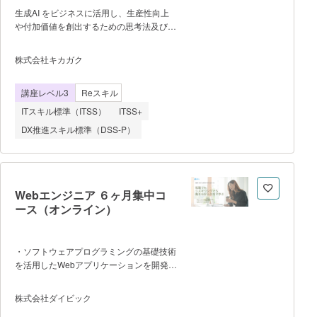
生成AI をビジネスに活用し、生産性向上
や付加価値を創出するための思考法及び技
術を学びます。 【到達目
標】 ・生成 AI でできることとできな
株式会社キカガク
いことを理解している状態 ・生成 AI
の活用方法を身に着けている状態 ・実
講座レベル3
Reスキル
務での生成 AI の応用を検討できる、導入
するために必要な知識を得ている状
ITスキル標準（ITSS）
ITSS+
態 【対象者】 ・IT 分野の知識
DX推進スキル標準（DSS-P）
はないが、生成 AI を使用してみたい
方 ・実務で生成 AI サービスの導入を
検討しているが、生成 AI や使い方がわか
らない方 【コース内容】 ✔ 生
成AI概論 ・生成AIとは ・生成AIと
Webエンジニア ６ヶ月集中コ
ビジネス ・ビジネス活用事例 ・生
ース（オンライン）
成AIとセキュリティ ✔ 生成AI実
践 ・生成AIを使ってみよう ・生成
AIケーススタディ（文章生成と文章要
・ソフトウェアプログラミングの基礎技術
約） ・生成AIケーススタディ（Excel
を活用したWebアプリケーションを開発で
の関数） ・生成AIケーススタディ（ノ
きる人材を育成する講座です。 ・
ーコード分析） ✔ 学びの先
Point 1：実在する問題を解決するための
へ ・生成AIのトレンド ・【補足】
株式会社ダイビック
独自の新サービスのプロトタイプをカタチ
データサイエンスセクション ・課題へ