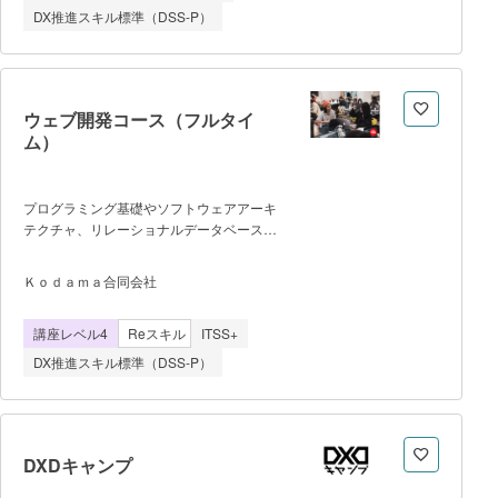
る。 ①気象データを正しく読み解くた
マップ Day5 アイデア
DX推進スキル標準（DSS-P）
めに必要な基本的な気象学を理解してい
る。 ②気象データを用いて様々な統計
解析や機械学習を行うことができる。
③気象データを正しく選定し，収集・デコ
ード・可視化を行うことができる。 ④
ウェブ開発コース（フルタイ
気象データを利活用したプロジェクトを企
ム）
画・検討・検証することができる。
プログラミング基礎やソフトウェアアーキ
テクチャ、リレーショナルデータベース、
SQL&ORM、ウェブインターフェイスの開
発、最新のJavascript、ES&を使った開
Ｋｏｄａｍａ合同会社
発、Rail、Airbnbクローンの設計、そして
チームでの開発・デザイン・コード・デプ
講座レベル4
Reスキル
ITSS+
ロイ・プロダクトのピッチ発表
DX推進スキル標準（DSS-P）
DXDキャンプ