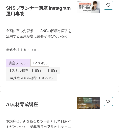
る 自ら課題を設定し、自走することが
SNSプランナー講座 Instagram
できる 【学習内容】 ✔ 生成
運用専攻
AI の活用 ・文章生成・要約、データ
分析 ・課題設定、オリジナル GPTs 作
成 ✔ データ分析 ・データの可視
企画に至った背景 SNSの投稿や広告を
化 ・相関分析、回帰分析、統計的仮説
活用する企業が増え需要が伸びている分野
検定 ✔ 機械学習 ・データの前処
でありながら、企業内ではSNSやマーケテ
理 ・分類・回帰モデルの構築 ✔ デ
ィングを専門的に学んだ人が少なく、手探
ィープラーニング ・ニューラルネット
株式会社Ｔｈｒｅｅｑ
りで行われているのが現状です。しかし手
ワークの構造 ・画像分類 ・自然言
探りで行ってしまうと上手くいかない場合
語処理
講座レベル3
Reスキル
も多く、SNSの投稿も、広告も、日々運用
するといった性質の業務分野であるため、
ITスキル標準（ITSS）
ITSS+
マーケティングと各SNSの仕組み、分析の
DX推進スキル標準（DSS-P）
見方を体系的に学んだ方がスムーズにうま
くいく傾向にあります。 そこでオンラ
インでインストラクターが指導しながら行
える実践環境【Instagra運用を本番環境で
経験】とオンライン動画コンテンツを通し
AI人材育成講座
て学ぶ機会を増やすべく本講座を開講しま
した。 フェーズ1 SNS全体の基
礎 フェーズ2 SNS広告の基礎 フ
本講座は、AIを単なるツールとして利用す
ェーズ3 SNS広告の実務 フェーズ
るだけでなく、業務課題の発見からデータ