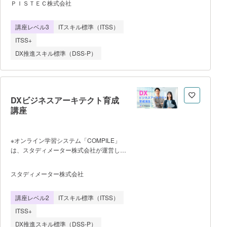
を用いた簡易演習により、実装のリアリテ
ＰＩＳＴＥＣ株式会社
AWSやPaaSでのインフラ構築、CI/CDを
ィを持った技術翻訳力を養いま
用いたDevOps運用までを一気通貫で遂行
す。 企画提案編（Week 5-6）：
講座レベル3
ITスキル標準（ITSS）
できる次世代型のフルスタックエンジニア
製造・小売・CS等の実例を題材としたユ
を育成することを目的としています。
ースケースから1つを選択。課題定義、解
ITSS+
単なるコーディングスキルの習得にとどま
決アプローチの選定、Po
DX推進スキル標準（DSS-P）
らず、AIをアシスタントとして駆使しなが
ら自立して課題解決やシステム構築ができ
るプロフェッショナル人材を輩出しま
す。 ■開催条件 ・提供形式：
オンライン動画学習および実践課題の提出
DXビジネスアーキテクト育成
（自走型） ・最低催行人数：1名から
講座
受講可能 ・定員上限：30名/月（※受講
生へのサポート体制や課題レビューの品質
を維持するため） ■学習の流れ
※オンライン学習システム「COMPILE」
（カリキュラム） ・導入編：Cursorと
は、スタディメーター株式会社が運営して
Claude Codeの連携、Dockerを用いたAI
います。 「デジタルスキル標準
主導の環境構築、Git/GitHub運用ルールの
（DSS）」で定義される人材類型の一つで
策定。 ・初級編：タスク管理アプリを
スタディメーター株式会社
ある「ビジネスアーキテクト」の要件を網
題材に、AIを用いた要件定義・プロトタイ
羅したオンライン講座です。DXの基礎か
プ作成、Spring BootとReactでの基本実
講座レベル2
ITスキル標準（ITSS）
らデジタル技術の基礎的な知識、施策立
装、Terrafo
案、生成AI時代の思考法まで、DXを推進
ITSS+
するリーダーとしてのスキルを幅広く習得
DX推進スキル標準（DSS-P）
できます。 【本講座の特