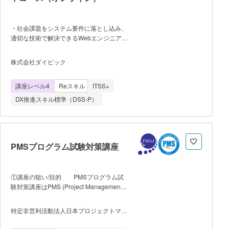
けるために、MERC Educationも努力して
まいります。一緒に頑張りましょ
う！！！ 下記がカリキュラムとな
・社会課題をシステム要件に落とし込み、
ります。 第一回目：初日で広告配
適切な技術で解決できるWebエンジニアの
信！！ 第二回目：キーワードの作り
輩出する講座です。 ・修了認定までの
方 第三回目：広告文の作成、入札戦略
学習の流れは以下の通りです。 - カ
と予算設定、シミュレーション 第4回
株式会社ダイビック
リキュラム内の各Phase毎に設けられてい
目：アカウント構築 第5回目：アカウ
る必須演習内容の審査。 - 卒業発表
ント改善 ※5回目以降10万円分の広告
講座レベル4
Reスキル
ITSS+
成果物の審査。 - 必須演習と卒業発
出稿を開始します！！ 第6回目：市場
表成果物のすべてが合格して修了認
拡張戦略 第7回目：ポジショニング戦
DX推進スキル標準（DSS-P）
定。 ・修了認定条件について -
略 第
出席率：80% - 試験合格率：Phase
ごとに必須課題があり、必須課題の合格要
件をクリアしたものが合格判定となりま
す。 講座情報の遷移先は、「ディ
PMSプログラム試験対策講座
ープロ（DPro）」という弊社が運営する
プログラミングスクールになります。
受講を検討されている方は、まず無料個別
①講座の狙い/目的 PMSプログラム試
相談をお申込みください。
験対策講座はPMS (Project Management
Specialist) プログラム試験、PMS資格試
験の対策講座です。PMSプログラム試験
特定非営利活動法人日本プロジェクトマネ
又はPMS資格試験に合格するとPMS資格
ジメント協会
が得られます。PMS資格はプロジェクト