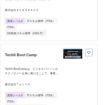
4 SNS運用の基礎 フェーズ5 専攻
活用、AIシステムの構築、業務改善の実行
コース・総括 （本番環境でアカウント
までを実践的に学び、組織のDX推進を担
を設計、投稿の計画、投稿物の作成、数値
株式会社ＳＵＮＡＢＡＣＯ
う人材を育成することを目的とした実践型
分析を日数をかけて繰り返し行いま
講座である。AIやデータ分析の専門知識が
す） 講師について ウェブマオ
講座レベル3
ITスキル標準（ITSS）
ない受講者でも段階的に理解できるよう、
ンラインスクール（株式会社Threeqが運
統計基礎、データ分析、機械学習、生成
営） 代表講師 ＜YouTube＞国際
ITSS+
AI、クラウドサービスの活用などを体系的
大会アジアファイナリスト
DX推進スキル標準（DSS-P）
に学習する。 講座は週3回、1回3
時間、8週間のライブ形式で実施し、講義
と演習を組み合わせた構成となっている。
前半ではAIの基礎概念、統計、データ処
理、機械学習モデル、生成AIの仕組みなど
Tech0 Boot Camp
を学び、後半ではクラウドを活用したAI開
発やデータ分析、BI構築などの実践スキル
を習得する。 最終段階では、受講
Tech0 BootCampは、ビジネスパーソンが
者が所属する企業や組織の実際の業務課題
テクノロジーを身に着けることで、事業創
を題材としたProject Based
出からDX推進まで出来る人材になること
Learning（PBL）を実施し、チームでAIを
を目指す１年間のブートキャンプで
活用した業務改善アプリケーションの開発
株式会社Ｔｅｃｈ０
す。 ■ 特徴 ・毎週１回の
に取り組む。これにより、AI技術の理解だ
講義（90min）+ 宿題（10時間/週）が基本
けでなく、課題設定、データ活用、チーム
講座レベル3
ITスキル標準（ITSS）
となる実践型のプログラム ・選抜され
開発、成果発表までの一連のプロセスを実
た志高い仲間と共に学ぶ、高め合う仕組
践的に経験する。 本講座を通じ
ITSS+
み ・各フェーズの後半では、大手企業