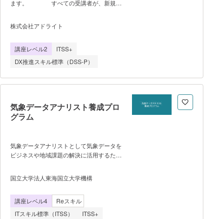
ます。 すべての受講者が、新規事
ち上げに役立つ知識と筋力をつけるトレー
業アイデアを発想できる「新規ビジネス挑
ニングです。具体的なサービス立ち上げを
戦者」になることを促進する講座です。主
株式会社アドライト
想定し、事業創出に必要なステップを、事
に、デザイン思考力や顧客理解力、アイデ
業構想の設計を通じて学習しま
ア創出力を身につけることができま
す。 ３）FIELDWORK-フィール
講座レベル2
ITSS+
す。 自己・事務局・講師による事
ドワーク- ＤＸＤキャンプの学びに共
前と事後のアセスメントを実施し、個人の
DX推進スキル標準（DSS-P）
感いただいた、地域で活躍する中小規模の
成長へ向けた継続的なフィードバックと改
企業を「応援企業」と称し、彼らの「課題
善を行います。各プログラムを組み合わせ
やテーマ」に対し
たアレンジやカスタマイズ、前述のデジタ
ルスキル標準の定義を踏まえたオリジナル
のアセスメント設計なども可能で
気象データアナリスト養成プロ
す。 推奨の参加人数は10名～12
グラム
名です。 2ヶ月間で、オンラインセッ
ション 1回5時間×6回（※別途課題有り）
を開催予定です。 Day1 既
気象データアナリストとして気象データを
知の情報からトレンドを知り初期仮説を立
ビジネスや地域課題の解決に活用するため
てる • 事業環境をまとめる • 顧客
に必要となる「気象データ理解力」「IT活
を明らかにする Day2 顧客の
用力」「ビジネス課題解決力」に関する知
国立大学法人東海国立大学機構
世界に没入する • 顧客調査 • イン
識を修得する。 以下を実行する能力を
タビュー Day3 調査結果から
身に付け，自ら気象データを利活用して新
洞察を得る • 顧客調査 • インタビ
講座レベル4
Reスキル
規ビジネスや課題解決のための企画・検
ュー Day4 解決すべき課題と
討・検証・提案を行える人材を育成す
ITスキル標準（ITSS）
ITSS+
機会を定義する • ペルソナ • 共感