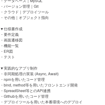
・データベース｜MySQL
・バージョン管理｜Git
・クラウド｜デプロイツール
・その他｜オブジェクト指向
▼仕様書作成
・要件定義
・画面遷移図
・機能一覧
・ER図
・テスト
▼実践的なアプリ制作
・非同期処理の実装 (Async, Await)
・npmを用いたコード管理
・bind, method等を用いたフロントエンド開発
・SpreadSheet等とのAPI連携
・Githubを用いたコード管理
・デプロイツールを用いた本番環境へのデプロイ