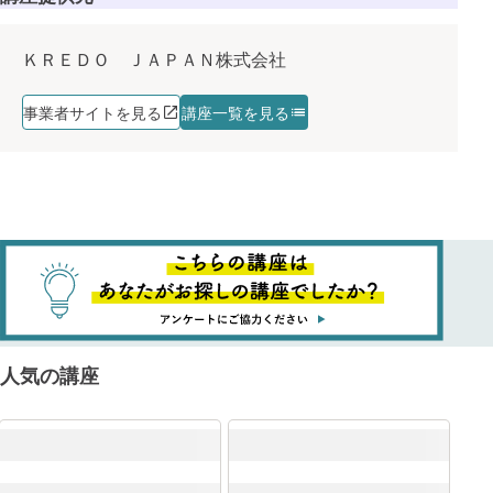
ＫＲＥＤＯ ＪＡＰＡＮ株式会社
事業者サイトを見る
講座一覧を見る
ITSS+
人気の講座
ITスキル標準（ITSS）
DX推進スキル標準（DSS-P）
クラウド
講座を