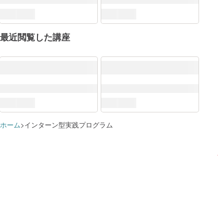
すでに追加済みのようです
学習プランに追加しました
AI
講座を
ITアーキテクト
講座を
この講座で学べる知識・スキル
デジタルビジネスの創出に関連する分野
プロジェクトマネジメント
講座を
講座を
最近閲覧した講座
ITスペシャリスト
講座を
デザイン思考
講座を
これらのスキルに対応するロール
学習プランを見る
学習プランを見る
ソフトウェアデベロップメント
講座を
サービス企画
講座を
アジャイル
講座を
ホーム
インターン型実践プログラム