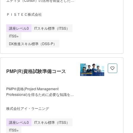
エディタ（Cursor）の活用を前提としたモ
理解した生成AIツールを搭載。疑問や詳し
ダンな開発手法を身につけ、Webアプリケ
く知りたいことをその都度解消できま
ーションの企画・要件定義から実装、
す。 【講師】 スタディメータ
ＰＩＳＴＥＣ株式会社
AWSやPaaSでのインフラ構築、CI/CDを
ー株式会社 代表取締役 箕輪 旭 大
用いたDevOps運用までを一気通貫で遂行
学卒業後、アクセンチュア株式会社に入社
講座レベル3
ITスキル標準（ITSS）
できる次世代型のフルスタックエンジニア
し、様々な企業のIT活用を支援。 コンサル
を育成することを目的としています。
ティング業務を行う中でIT人材育成の重要
ITSS+
単なるコーディングスキルの習得にとどま
性を感じ、2018年より、オンライン学習
DX推進スキル標準（DSS-P）
らず、AIをアシスタントとして駆使しなが
プラットフォー
ら自立して課題解決やシステム構築ができ
るプロフェッショナル人材を輩出しま
す。 ■開催条件 ・提供形式：
オンライン動画学習および実践課題の提出
PMP(R)資格試験準備コース
（自走型） ・最低催行人数：1名から
受講可能 ・定員上限：30名/月（※受講
生へのサポート体制や課題レビューの品質
PMP®資格(Project Management
を維持するため） ■学習の流れ
Professional)を得るために必要な知識を集
（カリキュラム） ・導入編：Cursorと
中的に学習する5日間コースです。
Claude Codeの連携、Dockerを用いたAI
PMBOK® Guideに対応したPMI®認定コー
主導の環境構築、Git/GitHub運用ルールの
株式会社アイ・ラーニング
スです。 PMP®受験のための要件であ
策定。 ・初級編：タスク管理アプリを
る35時間の学習時間をカバーしていま
題材に、AIを用いた要件定義・プロトタイ
講座レベル3
ITスキル標準（ITSS）
す。 なお、プロジェクトマネジメント
プ作成、Spring BootとReactでの基本実
は、デジタル人材の育成に向けて経済産業
装、Terrafo
ITSS+