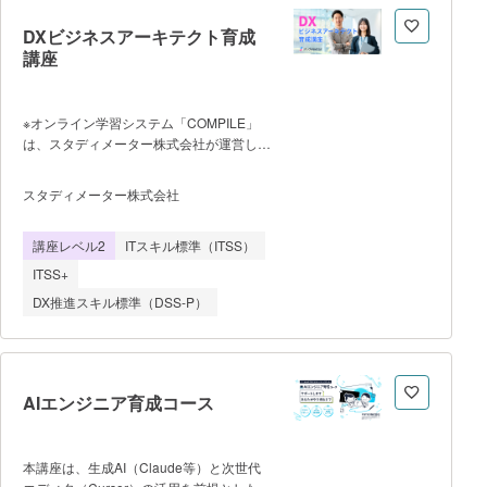
セキュリティ対策、提案依頼書（RFP）
等、社内でITプロジェクトを推進するため
DXビジネスアーキテクト育成
に必要な知識やスキルのエッセンスを学ぶ
講座
ことが可能 ■ カリキュラム
（※ 一部変更の可能性あり プログラミ
ング未経験から、10〜15時間/週の学習で
※オンライン学習システム「COMPILE」
テクノロジースキル・知識を身につけ、1
は、スタディメーター株式会社が運営して
年後にDXを推進できる人材になることを
います。 「デジタルスキル標準
後押しするカリキュラムです 【前
（DSS）」で定義される人材類型の一つで
期】：モックアップ開発（6ヶ月 ①フ
スタディメーター株式会社
ある「ビジネスアーキテクト」の要件を網
ロントエンド・バックエンドの基礎知識を
羅したオンライン講座です。DXの基礎か
トータルで学びながらコーディングを体験
講座レベル2
ITスキル標準（ITSS）
らデジタル技術の基礎的な知識、施策立
し、最短最速で学習習慣を身につけ
案、生成AI時代の思考法まで、DXを推進
る。 ②モックアップ開発におい
ITSS+
するリーダーとしてのスキルを幅広く習得
DX推進スキル標準（DSS-P）
できます。 【本講座の特
徴】 ・スタディメーター社が提供する
DX研修の人気コンテンツを再編集。本講
座1つで、ビジネスアーキテクトの必要ス
キルを網羅できます。 ・レクチャーご
AIエンジニア育成コース
との確認テストで理解度確認のほか、施策
立案ワークシートを活用すれば、講義を受
けながら自社のDX施策立案ができま
本講座は、生成AI（Claude等）と次世代
す。 ・DX用語集や、本講座の内容を