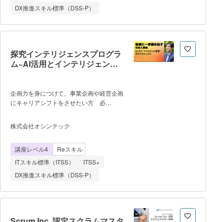
省が提唱するデジタルスキル標準(DSS)の
DX推進スキル標準（DSS-P）
中で、ビジネス変革のためのスキル項目と
して位置付けられています。 ※連
続した5日ではなく飛び日程にしています
ので、内容の復習・定着が可能であり、業
務との調整がしやすい構成となっていま
探究インテリジェンスプログラ
す。 ●学習項目 5日間の
ム~AI活用とインテリジェンス
構成に関しては、当日の状況で多少の変更
経営で国際動向を味方に~
が入る可能性があります。 1日
目 オープニング 概
企画力を身につけて、事業企画や経営企画
要 1章:ビジネス環
にキャリアシフトをさせたい方 必
境 <個人演習1> 2日目
見！！ いま、戦略立案や企画職に
2章:プロジェクトを開始する
求められるスキルは 社会動向を洞察する
<個人演習2> 3章:プロジェク
株式会社オシンテック
マクロな視点と、自分のテーマを深堀りす
トの計画 3日目 3章:プロジェクトの
るミクロな視点、そして社会と自分をつな
計画(続き) <個人演習3> 4
講座レベル4
Reスキル
ぐ力です。 日本人向けに提供され
日目 4章:計画を統合する <
たことがほとんどない、国際動向の読み解
個
ITスキル標準（ITSS）
ITSS+
きと、そうした情報を基に行う合意形成が
DX推進スキル標準（DSS-P）
できる能⼒を養成する、少人数制（上限
20名）の極めてレアな講座が誕生しまし
た。 本講座は前述の３つのスキル
を鍛えるべく、以下３つのユニットから構
成されています。 ・国際動向
Scrum Inc. 認定スクラムマスタ