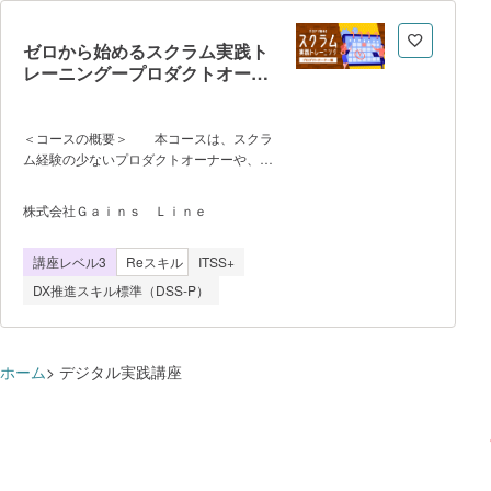
ており、英語初学者から英語上級者まで対
応可能な多数のカリキュラムを提供してい
ゼロから始めるスクラム実践ト
る ※まずは無料カウンセリングを
レーニングープロダクトオーナ
ご予約ください。
ー編ー
＜コースの概要＞ 本コースは、スクラ
ム経験の少ないプロダクトオーナーや、プ
ロダクトオーナーの支援を行うスクラムマ
スター向けの実践的トレーニングです。オ
株式会社Ｇａｉｎｓ Ｌｉｎｅ
ンラインホワイトボード（Miro）を活用
し、ワーキングセッションに重きをおいた
講座レベル3
Reスキル
ITSS+
インタラクティブなスタイルです（プレゼ
ンテーションツールを使った一方的なスタ
DX推進スキル標準（DSS-P）
イルではございません）。トレーニングを
担当するのは、スクラムの実践経験豊富な
アジャイルコーチです。正解がないような
質問に対しても、さまざまな事例を交えな
ホーム
デジタル実践講座
がら丁寧に回答します。 トレーニ
ングの前半（約20時間）は、アジャイ
ル・スクラムの定義やスプリントの疑似体
験を通じて、プロダクトオーナーに必要な
基礎知識を学習・体験いただきます。後半