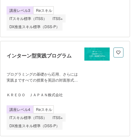
ストーリーマッピング ・スクラムマス
による適切な解決の方針を比較検討でき
ターケーススタディ ・スプリント体験
講座レベル3
Reスキル
る ②解決の方針に基づき、具体的な設
ワークショップ ほか 研修受講を
計を行うことができる ③設計に基づ
ITスキル標準（ITSS）
ITSS+
ご希望の方は、遷移先ページの
き、開発（コーディング、テスト等）を行
「CONTACT（お問い合わせ）」ボタンか
DX推進スキル標準（DSS-P）
うことができる ④開発したプロダクト
らお問い合わせください。
がもたらした結果を分析し、保守や次の開
発に活用することができ
る 全ての学
習がeラーニングにより完結するため、学
インターン型実践プログラム
習時間を受講生自身のライフスタイルに合
わせて調整することができます。
学習内容はFE開発、Java開発、ITビジネ
プログラミングの基礎から応用、さらには
ス・マーケティング、サーバー、データベ
実践まですべての授業を英語の対面形式の
ース、ネットワーク/セキュリティ、AI
レッスンで学習し、プログラミング初学者
と、エンジニアとして押さえておきたいス
からグローバルに活躍できるIT×英語人材
キルを習得できます。 月1一回行
ＫＲＥＤＯ ＪＡＰＡＮ株式会社
の育成を目指す。※開催の制約条件は無
われるオンライン面談で個別に作成してい
し 【ポイント】 ・プログラミ
くロードマップに従い、受講を進めていた
講座レベル4
Reスキル
ング基礎から応用を英語で学習し、インタ
だきます。
ーン形式の実践型授業で経験を積む ・
ITスキル標準（ITSS）
ITSS+
独自のeラーニングシステムを導入してお
DX推進スキル標準（DSS-P）
り、プログラミング基礎から応用までの自
己学習をオンデマンド形式でもサポー
ト ・オンライン英語レッスンも提供し