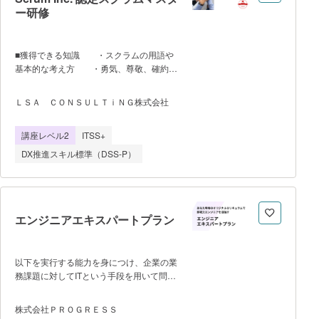
インテリジェンスユニット：地政学を含
ー研修
む、昨今の地球規模の諸問題とルールメイ
クの構造、近年の⾦融パラダイムの変化に
ついて学び、情報を能動的に得ることや、
■獲得できる知識 ・スクラムの用語や
批判的なものの⾒⽅、洞察できる⼒を身に
基本的な考え方 ・勇気、尊敬、確約、
つけます。ユネスコ国際AI研究所からグロ
集中、公開といったスクラムの価値の体
ーバルトップ100として認められた
験 ・従来型の開発手法との違いの理解
RuleWatcherを使用し、テクノロジーの力
ＬＳＡ ＣＯＮＳＵＬＴｉＮＧ株式会社
と、正しいスクラムの実践スキル ・ス
でフェイクのない国際情報を入手しながら
クラムマスターとして、あらゆる環境や業
進めます。 ・戦略的合意形成ユニ
講座レベル2
ITSS+
界のチームをリードするスキル ・
ット：議論や交渉の構造を学び、メタ認知
Scrum Inc.認定資格スクラムマスター試験
をできるようになります。詭弁に言い負か
DX推進スキル標準（DSS-P）
の受験資格 ■最少催行人数：５名 、
されないスキル
最大人数：24名 ■所要時間：２日
間 ■必要機材：ZoomやMural等のツー
ルが十分に実行可能なPCおよび、ネット
ワーク環境 ■開催場所：オンライン限
エンジニアエキスパートプラン
定 ■主な学習項目 ・スクラムの起
源 ・プロダクトバックログ ・スク
ラムイベントスクラムにおける役割 ・
以下を実行する能力を身につけ、企業の業
スクラムの作成物 ・スクラムパター
務課題に対してITという手段を用いて問題
ン ・バックログアイテムの見積も
解決を遂行できるような企業の即戦力とな
り ・リリースプランニング ・バリ
る人材となることを目標としておりま
株式会社ＰＲＯＧＲＥＳＳ
ューストリームマッピング ・ユーザー
す。 ①課題の目的、制約に基づき、IT