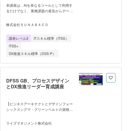
本講座は、AIを単なるツールとして利用す
るだけでなく、業務課題の発見からデータ
活用、AIシステムの構築、業務改善の実行
までを実践的に学び、組織のDX推進を担
株式会社ＳＵＮＡＢＡＣＯ
う人材を育成することを目的とした実践型
講座である。AIやデータ分析の専門知識が
講座レベル3
ITスキル標準（ITSS）
ない受講者でも段階的に理解できるよう、
統計基礎、データ分析、機械学習、生成
ITSS+
AI、クラウドサービスの活用などを体系的
DX推進スキル標準（DSS-P）
に学習する。 講座は週3回、1回3
時間、8週間のライブ形式で実施し、講義
と演習を組み合わせた構成となっている。
前半ではAIの基礎概念、統計、データ処
理、機械学習モデル、生成AIの仕組みなど
DFSS GB、プロセスデザイン
を学び、後半ではクラウドを活用したAI開
とDX推進リーダー育成講座
発やデータ分析、BI構築などの実践スキル
を習得する。 最終段階では、受講
者が所属する企業や組織の実際の業務課題
【ビジネスアーキテクトとデザインフォー
を題材としたProject Based
シックスシグマ・グリーンベルトの資格認
Learning（PBL）を実施し、チームでAIを
定を同時に取得】 ・経産省、IPA
活用した業務改善アプリケーションの開発
情報処理推進機構が定義する「デジタルス
に取り組む。これにより、AI技術の理解だ
ライズマネジメント株式会社
キル標準」に基づく認定Reスキル講座で
けでなく、課題設定、データ活用、チーム