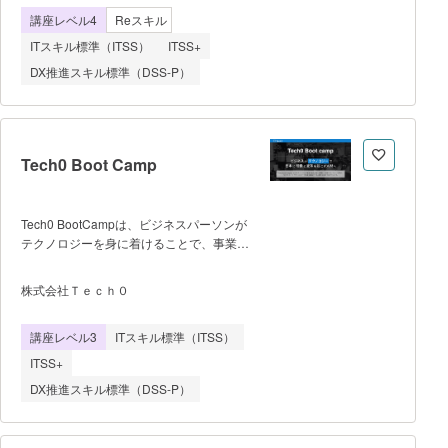
す。 ・当講座は、DFSS手法をベース
開発、成果発表までの一連のプロセスを実
講座レベル4
Reスキル
にDX推進リーダーとしてのスキルとノウ
践的に経験する。 本講座を通じ
ハウを学びます。 ・ビジネスアーキテ
て、受講者はAI・デー
ITスキル標準（ITSS）
ITSS+
クト（＝DX推進リーダー）とDFSS GBの
DX推進スキル標準（DSS-P）
両方の資格認定を同時に取得できま
す。 １）課題解決と並行し新プロセ
スをデザインし、それを具現化するプロジ
ェクト実⾏スキル（発展的プロセスデザイ
ン） ２）データやデジタル技術を活
Tech0 Boot Camp
⽤した新たなプロセスを関係者と協働し構
築するスキル（DX推進） ・講義は全
てオンデマンドで、24時間、業務の隙間
Tech0 BootCampは、ビジネスパーソンが
時間を活⽤できます。講座申込と受講開始
テクノロジーを身に着けることで、事業創
は随時受け付けています。 ・ケースス
出からDX推進まで出来る人材になること
タディーを用いた実践応用、受講中に5回
を目指す１年間のブートキャンプで
のオンライン（グループ）コーチングを利
株式会社Ｔｅｃｈ０
す。 ■ 特徴 ・毎週１回の
用できます。講師と直接会話でき、Q&Aや
講義（90min）+ 宿題（10時間/週）が基本
アドバイスを受けられます。 ・受講費
講座レベル3
ITスキル標準（ITSS）
となる実践型のプログラム ・選抜され
⽤は最⼤70%が給付⾦として⽀給されます
た志高い仲間と共に学ぶ、高め合う仕組
（厚労省教育訓練⽀援制度適⽤、2025年4
ITSS+
み ・各フェーズの後半では、大手企業
月1日現在）。 ・平均受講期間は４～
DX推進スキル標準（DSS-P）
より主題されたビジネス課題に対してチー
ムで取り組み、企画からモックアップ作成
まで一気通貫で取り組む ・後半では、