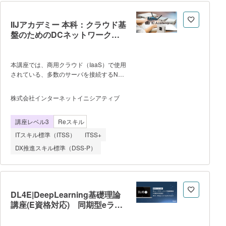
コピー・移動・名前の変更・削除 ディ
レクトリの制御 ZIPファイルの操
作 ファイル名 ネーミングルー
IIJアカデミー 本科：クラウド基
ル 3.CSVファイル、JSONデー
盤のためのDCネットワークの
タ CSVファイルの読み込み CSV
設計と構築
ファイルの保存 CSVとJSONの変
換 JSONの書き込み JSONの読み
本講座では、商用クラウド（IaaS）で使用
込み 4.Excel操作 Excel文書の
されている、多数のサーバを接続するNW
読み込み Excel文書への書き込
の設計と構築について実習します。VLAN
み 5.PDFの操作 PDFからテキ
を用いた仮想NWの基礎を学び、シミュレ
株式会社インターネットイニシアティブ
ストを抽出 6.ログ制御 ログ出
ータの中で構成します。また、レイヤ2で
力 Slackの利用 7.電子メー
冗長性を持ったNWを構築し、その評価を
ル、SMS メールの送信 SMSの送
講座レベル3
Reスキル
行ないます。 ＜IIJアカデミーにつ
信 8.時間制御、スケジューリン
いて＞ IIJアカデミーは、IIJが創業以来
ITスキル標準（ITSS）
ITSS+
グ 経過時間の表示 一時停止
培ってきたインターネットサービス開発・
datetimeオブジェク
DX推進スキル標準（DSS-P）
運用の知見をもとに実践的な知識・スキル
を習得できる学びの場を提供し、高度なネ
ットワーク技術とソフトウェア開発技術に
精通したトップエンジニアを育成するため
の教育プログラムです。ネットワークはす
DL4E|DeepLearning基礎理論
にで社会の重要基盤となっており常に安定
講座(E資格対応) 同期型eラー
運用が求められます。そのような安定運用
ニング
を支える技術の習得には実践経験が必要