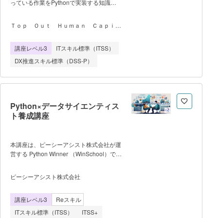
っている作業をPythonで実装する知識を
受講されることを強くお勧めします。
得ることができます。 ・コマンドライ
ン操作や、ログを取得して処理を行うなど
Ｔｏｐ Ｏｕｔ Ｈｕｍａｎ Ｃａｐｉｔ
実践的な内容を含みます。 ※本ト
ａｌ株式会社
レーニングで使用するテキストは、伊藤
講座レベル3
ITスキル標準（ITSS）
裕一氏が本トレーニングのために、書き下
ろした内容です。 (一般社団法人日本
DX推進スキル標準（DSS-P）
ネットワーク技術者協会「Pythonとネッ
トワークの自動化基礎検定」に対応してい
ます。) ・学習項目は次のとおり
です。 1.インフラの構築と運用 2.
自動化に使われる技術の概要 3.REST
Python×データサイエンティス
APIの仕組みと操作手法 4.仮想ルータ
ト養成講座
の操作とAPIの設計手法 5.ネットワー
ク機器向けのライブラリ ※テキス
トは、電子テキスト使用いたします ※
本講座は、ピーシーアシスト株式会社が運
定員16名
営する Python Winner （WinSchool）で提
供しています。 理論と方法を学
び、課題に取り組むことで、実務でAI・機
ピーシーアシスト株式会社
械学習プログラミングを行う方法を学
ぶ。 完全オンラインで、マンツーマン
講座レベル3
Reスキル
レッスンとオンライン教材により、学習を
進めます。 クラウドの開発環境を用意
ITスキル標準（ITSS）
ITSS+