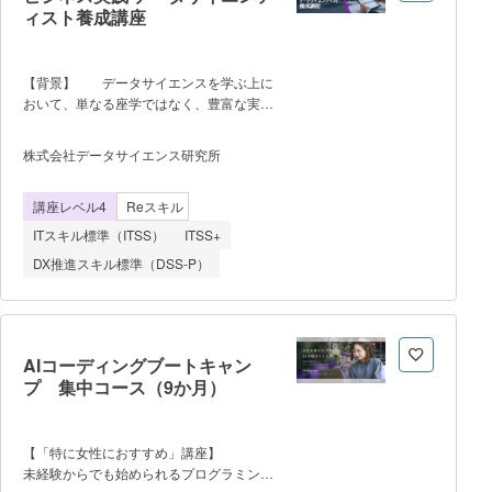
ィスト養成講座
【背景】 データサイエンスを学ぶ上に
おいて、単なる座学ではなく、豊富な実務
演習による実践力の獲得を目的としまし
た。 【全体的な流れ】 1）分析の
株式会社データサイエンス研究所
基礎、考え方を理解する（EXCEL）
2）R,Pythonによる基本的な使い方を学
講座レベル4
Reスキル
ぶ。 3）オープンデータの種類、ビジ
ネスへの使い方について学ぶ。 4）具
ITスキル標準（ITSS）
ITSS+
体的なビジネス事例を解決するための演習
DX推進スキル標準（DSS-P）
を行い、実践力を獲得する。 5）課題
解決プレゼンテーションを実施す
る。 ・各科目ごとに演習課題が出され
ます。理解度の確認、講師との個別指導が
行われます。 ・プレゼンテーションに
AIコーディングブートキャン
おいては、受講者からのグループディスカ
プ 集中コース（9か月）
ッションも行われます。 【講師につい
て】 修士・博士号取得者、大学にお
ける講義経験者 【その他】 各講座
【「特に女性におすすめ」講座】
は同時収録され、アーカイブによる復習、
未経験からでも始められるプログラミング
及びご質問は受講後1年間可能です。