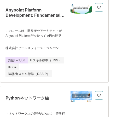
す。 ■カリキュラムと単元 ≪
プログラミング未経験者≫も基礎から学べ
Anypoint Platform
るカリキュラムです。 ＜ITを学ぶフェ
Development: Fundamentals
ーズ＞ ・Python ・SQL ・デ
(開発: 基礎) [後編] ( DEX401-2 )
ータ加工 ・コンピュータ基礎 ＜デ
ータサイエンスを学ぶフェーズ＞ ・統
このコースは、開発者やアーキテクトが
計学 ・機械学習 ＜実践するフェー
Anypoint Platform™を使って APIの開発と
ズ＞ ・ロールプレイ ・Pre-
インテグレーションを学び、MuleSoft 認
job ＜応用＞※動画・テキスト教材提
定開発者 Level 1 の取得を目指します。後
供 ・分析環境の構築 ・Rによる分
株式会社セールスフォース・ジャパン
編では Anypoint Studio (Mule Runtime)を
析 ・自然言語処理 ・分析モデルの
用いて、APIの実装とインテグレーション
アプリ化 ■学習の進め方 水～
講座レベル3
ITスキル標準（ITSS）
を行い、アプリケーションを構築しま
月曜日：動画教材とテキストで自習を進め
す。 ■ 期間 : 3日間 - 8時間 / 日 (
ます。疑問や質問には随時講師がチャット
ITSS+
昼休憩 1時間 & 適宜 途中休憩含む ) ■
で回答する他、
DX推進スキル標準（DSS-P）
最低催行人数の設定があり、開催・キャン
セルは 開催開始日の 5営業日前に確
定 本コースには、[前編] と
[後編] があります。 [前編]では、Anypoint
Platform を実際に使った API の確認、設
Pythonネットワーク編
計、構築、デプロイ、管理、運営に重点を
置いています。学習効果を最大限に高める
ために Anypoint Platform Development:
・ネットワーク上の管理のために、普段行
Fundamentals (開発: 基礎) [前編] を併せて