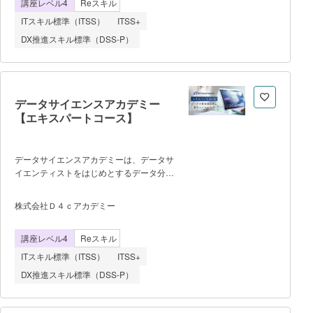
講座レベル4
Reスキル
ク」を用いた機械学習、深層学習（ディー
プラーニング）にまでさかのぼって学びま
ITスキル標準（ITSS）
ITSS+
す。 ※本コースは、スキルアップ
DX推進スキル標準（DSS-P）
AIのオープン講座7つを組み合わせて受講
します。 機械学習のためのソフトウェ
アエンジニア入門講座 機械学習のため
のPython入門講座 機械学習・ディー
プラーニングのための基礎数学講座 ビ
データサイエンスアカデミー
ジネスパーソンのための対話型生成AI講
【エキスパートコース】
座 現場で使える機械学習・データ分析
基礎講座 現場で使えるディープラーニ
ング基礎講座 大規模言語モデル
データサイエンスアカデミーは、データサ
（LLM）利活用講座
イエンティストをはじめとするデータ分析
の実務者を育成するスクールで
す。 これまで、15年以上に渡り
株式会社Ｄ４ｃアカデミー
親会社・株式会社データフォーシーズでデ
ータサイエンティストを育成してきたノウ
講座レベル4
Reスキル
ハウを生かし、カリキュラム開発・スクー
ル運営を行っています。 講師全員
ITスキル標準（ITSS）
ITSS+
が現役のデータサイエンティストなので、
DX推進スキル標準（DSS-P）
ITスキルの習得と分析手法の理解からビジ
ネスへの適用まで、データ分析の現場で必
要となる実務的な知識・スキルが学べま