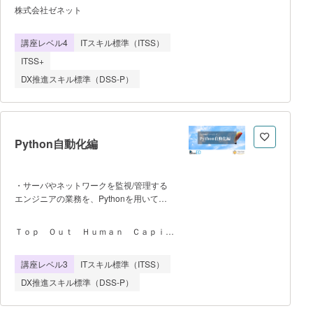
スです。 ソリューションアーキテクト
研修の受講者に対して、ISO/IEC 27001シ
株式会社ゼネット
プロフェッショナル資格の対策とともに、
リーズの規格要求事項を充分に理解し、適
より高度で複雑なシステム設計に対応でき
用及び実施に関する何らかの理解を有して
講座レベル4
ITスキル標準（ITSS）
る力を養う実践的な学習内容を提供しま
いることを強く推奨しています。
す。 700問以上のオリジナル問題を解
ITSS+
きながら学習を進めることで、出題傾向の
DX推進スキル標準（DSS-P）
把握と知識の定着を図り、確実に実力を身
につけることができます。 さらに、実
務に即したシナリオベースの演習を通じ
て、可用性・パフォーマンス・コスト最適
化・セキュリティ・運用性といった設計観
Python自動化編
点を体系的に習得します。 資格を保有
するコーチが、学習の進捗管理や学習方法
のアドバイスを行い、効率的なスキルアッ
・サーバやネットワークを監視/管理する
プをサポートします。
エンジニアの業務を、Pythonを用いて自
動化するための技術を習得しま
す。 ・学習項目は次のとおりで
Ｔｏｐ Ｏｕｔ Ｈｕｍａｎ Ｃａｐｉｔ
す。 1.正規表現 正規表現のシンタ
ａｌ株式会社
ックス テキストパターン検索 IPア
講座レベル3
ITスキル標準（ITSS）
ドレスの除外 URLを指定する 任意
のマッチ 任意の1文字の繰り返し
DX推進スキル標準（DSS-P）
正規表現に必要な「エスケープ」
2.ファイル管理 ファイルやフォルダの