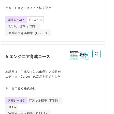
基礎学習と、即戦力のITエンジニアを目指
せる実践的な学習を組み合わせた講座で
Ｍｓ．Ｅｎｇｉｎｅｅｒ株式会社
す。 仕事と学習を両立してITエンジニ
アを目指したい方向けに9ヶ月以内の修了
講座レベル4
Reスキル
を目指します。 ■プログラミング
基礎学習 - 自分のペースで学べるオン
ITスキル標準（ITSS）
ライン学習期間 - 定期的な授業で挫折
DX推進スキル標準（DSS-P）
しないで学べる環境 ■ITエンジニ
アを目指せる実践的な学習 - クラス形
式で授業 - チーム開発演習で実践的な
カリキュラム - AIワークフローやAI
Agentを活用した最先端のAI開発総合演
AIエンジニア育成コース
習 - エンジニア転職を支援するキャリ
アサポートプログラム
■Ms.Engineerの特徴 1. 女性のみの環
本講座は、生成AI（Claude等）と次世代
境【満足度90%以上】 - アンコンシャ
エディタ（Cursor）の活用を前提としたモ
ス・バイアスを取り除き、心理的安全性の
ダンな開発手法を身につけ、Webアプリケ
担保によって学習効果を高めます。 -
ーションの企画・要件定義から実装、
「質問がしやすい」、「女性ならではの悩
ＰＩＳＴＥＣ株式会社
AWSやPaaSでのインフラ構築、CI/CDを
み相談ができる」等の評価を得ていま
用いたDevOps運用までを一気通貫で遂行
す。 2. ライフスタイルに合わせて
講座レベル3
ITスキル標準（ITSS）
できる次世代型のフルスタックエンジニア
学べる環境 昼間の「全日コース」だけ
を育成することを目的としています。
でなく、社会人が働きながら学べる「夜間
ITSS+
単なるコーディングスキルの習得にとどま
コース」も実施さ
DX推進スキル標準（DSS-P）