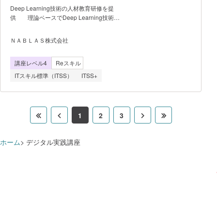
で、座学だけではなかなか身につきませ
Deep Learning技術の人材教育研修を提
ん。当アカデミーでは、単に知識として
供 理論ベースでDeep Learning技術を
「知っている」だけではなく、システムの
活用できる技術者を養成する。 修
仕組みと原理を理解し次に起こる挙動を予
了時に、機械学習やDeep Learningの主要
測できるような「わかっている」レベルの
ＮＡＢＬＡＳ株式会社
な技術(CNN、RNN、NLP、生成モデル、
エンジニアを育成するために、座学ではな
強化学習)を数式や構造を理解出来る様に
く実践経験を積むことができるカリキュラ
講座レベル4
Reスキル
なるスキル、主要なライブラリを使用でき
ムを用意しています。知識はあるが現場経
る様になるスキルが身つく様に目指
験が少ないエンジニアの皆さんは、当アカ
ITスキル標準（ITSS）
ITSS+
す。 日本ディープラーニング協会のE
資格認定講座の為、講座修了後にE資格受
験資格を受講者へ授与する。
1
2
3
ホーム
デジタル実践講座