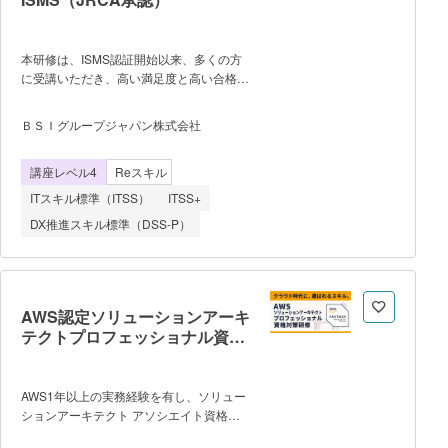
OSINT） ・脅威分析フレームワーク
（IoC / TTP / ATT&CK / Kill Chain /
Diamond Model） ・脆弱性情報と
本研修は、ISMS認証開始以来、多くの方
OSINT活用・Log4jなどの事例演
に受講いただき、高い満足度と高い合格率
習 OSINT・可視化ツール篇（4〜
を実現しています。BSI認定講師が、講
6ヶ月） ・Shodan / VirusTotal /
義、ロールプレイ演習、グループワーク、
URLScanなどのOSINTツール活用 ・
ＢＳＩグループジャパン株式会社
及びクラスディスカッションなどのアクセ
脆弱性・Exploit情報の収集と可視化
ラレイティッド・ラーニングの手法を駆使
（MISP / OpenCTI） ・K
講座レベル4
Reスキル
して、受講者がISO 19011、及びISO/IEC
27001に基づく監査の計画、準備、実施、
ITスキル標準（ITSS）
ITSS+
及び報告をリードできるスキルを身につけ
DX推進スキル標準（DSS-P）
るための手助けをしますので、ご受講によ
りISMSを有効に運用するための実践的な
知識・スキルを身につけることができま
す。 ■受講によるメリット■ ●
JRCAに審査員として登録する際に必要な
AWS認定ソリューションアーキ
要件の一部を満たすことができる ●
テクトプロフェッショナル資格
ISO/IEC 27001の監査に関する実践的で高
対策コース
い専門性を身につけることができる ●
マネジメントシステムをより有効にするよ
AWS1年以上の実務経験を有し、ソリュー
うな効果的な内部監査ができるようにな
ションアーキテクト アソシエイト資格を
る ■受講に当たっての事前知識
取得済みの方を対象とした上級者向けコー
(JRCA推奨事項)について■ JRCAは本