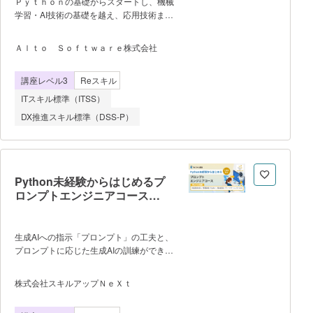
Ｐｙｔｈｏｎの基礎からスタートし、機械
学習・AI技術の基礎を越え、応用技術まで
を習得します。 【このコースで学べる
こと】 ●Pythonプログラミングの基
Ａｌｔｏ Ｓｏｆｔｗａｒｅ株式会社
礎 基本文法から高度なプログラミン
グ概念までを学びます。 ●データ分析
講座レベル3
Reスキル
ツールの使い方 データ分析で使用さ
れる主要なツールを学びます。 ●機械
ITスキル標準（ITSS）
学習の基礎 データ前処理、モデルの
DX推進スキル標準（DSS-P）
学習、評価など機械学習の一連の処理を実
装します。 ●実践プロジェクト
住宅価格データを使って機械学習を実践し
ます。
Python未経験からはじめるプ
ロンプトエンジニアコース
〈2025年10月～〉
生成AIへの指示「プロンプト」の工夫と、
プロンプトに応じた生成AIの訓練ができる
ようになることを目指します。そこで、生
成AIの基盤技術であるLLM（大規模言語モ
株式会社スキルアップＮｅＸｔ
デル）に加えて、LLMを成り立たせている
AIのアルゴリズム「ニューラルネットワー