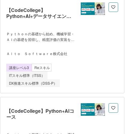
前半ではAIの基礎概念、統計、データ処
理、機械学習モデル、生成AIの仕組みなど
【CodeCollege】
を学び、後半ではクラウドを活用したAI開
Python+AI+データサイエンス
発やデータ分析、BI構築などの実践スキル
コース
を習得する。 最終段階では、受講
者が所属する企業や組織の実際の業務課題
Ｐｙｔｈｏｎの基礎から始め、機械学習・
を題材としたProject Based
ＡＩの基礎を習得し、精度評価の実装を体
Learning（PBL）を実施し、チームでAIを
験します。 【このコースで学べるこ
活用した業務改善アプリケーションの開発
と】 ●プログラミングの基礎
に取り組む。これにより、AI技術の理解だ
Ａｌｔｏ Ｓｏｆｔｗａｒｅ株式会社
Pythonを使ってプログラミングの基礎を
けでなく、課題設定、データ活用、チーム
学びます。 ●データ分析ツールの使い
開発、成果発表までの一連のプロセスを実
講座レベル3
Reスキル
方 データ分析で使用される主要なツ
践的に経験する。 本講座を通じ
ールを学びます。 ●機械学習の基
て、受講者はAI・デー
ITスキル標準（ITSS）
礎 データ前処理、モデルの学習、評
DX推進スキル標準（DSS-P）
価など機械学習の一連の処理を実装しま
す。 ●実践プロジェクト 住宅価
格データを使って機械学習を実践します。
【CodeCollege】Python+AIコ
ース