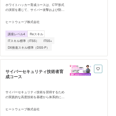
ホワイトハッカー育成コースは、CTF形式
の演習を通じて、サイバー攻撃および防御
を実践的に学ぶホワイトハッカー育成プロ
グラムです。 セキュリティの主要分野
ヒートウェーブ株式会社
を毎月テーマ別にハンズオンで学習し、1
年間を通して段階的に実務に直結するスキ
講座レベル4
Reスキル
ルを高めていきます。 年齢制限はな
く、学生から社会人まで幅広く受講できま
ITスキル標準（ITSS）
ITSS+
す。 ■カリキュラム概要（12ヶ月
DX推進スキル標準（DSS-P）
ロードマップ） ・ネットワークの基
礎、プロトコル概要、Pythonを使用した
パケット解析 ・Webの仕組み、ディレ
クトリリスティング、ディレクトリトラバ
ーサル、XSS、JavaScript、セッションハ
サイバーセキュリティ技術者育
イジャック、SQLインジェクションの脆弱
成コース
性とSQLMapの使い方 ・バイナリ解析
概要、実習、静的解析 ・Pwn基礎、演
習、暗号概要、現代暗号、暗号学的ハッシ
サイバーセキュリティ技術を習得するため
ュ関数 ・レジストリ、イベントログ解
の実践的な高度技術を基礎から体系的に学
析、メモリフォレンジックス、ディスクフ
習することができる。 IT未経験者から
ォレンジック ・攻撃演習（サーバ解
サイバーセキュリティ技術者・ホワイトハ
説、ポートスキャン）、CVE情報取得/侵
ヒートウェーブ株式会社
ッカーを目指せるコースです。 警察関
入、侵入のあと、攻撃の種類、BOTNET体