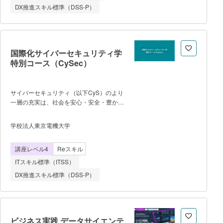
するので、スムーズに学習を始められま
DX推進スキル標準（DSS-P）
す。 【学習内容】 IT基礎理
論：全てのエンジニアに必須のIT基礎理論
を学習し、情報基礎理論、企業におけるシ
ステム戦略やプロジェクト管理、開発技
術、セキュリティなど、幅広く知識習得し
国際化サイバーセキュリティ学
ます。 Pytnonプログラミング：
特別コース（CySec）
Pythonの基本文法から始め、基本的なプ
ログラミングを行えるようになりま
す。 AI・機械学習概論：AIや機械学習
サイバーセキュリティ（以下CyS）のより
に関する基本的な知識を習得します。
一層の充実は、社会を安心・安全・豊かに
AIプログラミング実習：PythonによるAIプ
するための喫緊の課題です。社会活動に参
ログラミングを行えるようになりま
加する人々のCyS意識を高める必要があり
す。 最終実践課題：以上の学習内容を
学校法人東京電機大学
ます。本プログラムは、社会構成員全員の
総合的に活用して、具体的な課題解決を行
CyS意識の高揚を先導する、高度CyS専門
います。 【学習の進め方につい
講座レベル4
Reスキル
家を養成することを目的とします。本プロ
て】 当コースは実習・課題時間を週7
グラムの特色は、CyS技術領域のみの教育
時間程度行い、週2回（合計2
ITスキル標準（ITSS）
ではなく、法律・経済・外交・心理・倫理
DX推進スキル標準（DSS-P）
等の分野で、CySに関わりのある内容も高
度なレベルで教育することで、経営・運
用・折衝・監査等も先導可能な高度CyS専
門家を養成することです。
ビジネス実践 データサイエンテ