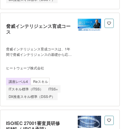
らず、AIをアシスタントとして駆使しなが
ら自立して課題解決やシステム構築ができ
るプロフェッショナル人材を輩出しま
す。 ■開催条件 ・提供形式：
オンライン動画学習および実践課題の提出
脅威インテリジェンス育成コー
（自走型） ・最低催行人数：1名から
ス
受講可能 ・定員上限：30名/月（※受講
生へのサポート体制や課題レビューの品質
を維持するため） ■学習の流れ
脅威インテリジェンス育成コースは、1年
（カリキュラム） ・導入編：Cursorと
間で脅威インテリジェンスの基礎から応
Claude Codeの連携、Dockerを用いたAI
用・実践までを体系的に修得し、 現場で
主導の環境構築、Git/GitHub運用ルールの
活躍できる“即戦力アナリスト”を育成する
策定。 ・初級編：タスク管理アプリを
ヒートウェーブ株式会社
プログラムです。 ランサムウェア、
題材に、AIを用いた要件定義・プロトタイ
サプライチェーン攻撃、国家支援型サイバ
プ作成、Spring BootとReactでの基本実
講座レベル4
Reスキル
ー攻撃――。サイバー攻撃が「起きてか
装、Terrafo
ら」対応するだけでは守りきれない時代に
ITスキル標準（ITSS）
ITSS+
なりました。 本コースでは、OSINTと
DX推進スキル標準（DSS-P）
有償TIツール、AIを組み合わせて、攻撃
を“読む”力を1年間で実務レベルまで高め
ます。 ■カリキュラム概要
（12ヶ月ロードマップ） 基礎知
識篇（1〜3ヶ月） ・インテリジェン
ISO/IEC 27001審査員研修
ス基礎（HUMINT / SIGINT /
ISMS（JRCA承認）