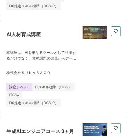
れらに関連する技術を、サイバー攻撃同じ
す。 ※免除制度と試験の詳
DX推進スキル標準（DSS-P）
疑似環境を用意し、実践的な演習を通じて
現場で必要となるスキルを6ヶ月~1年間か
けて学びます。
AI人材育成講座
本講座は、AIを単なるツールとして利用す
るだけでなく、業務課題の発見からデータ
活用、AIシステムの構築、業務改善の実行
までを実践的に学び、組織のDX推進を担
株式会社ＳＵＮＡＢＡＣＯ
う人材を育成することを目的とした実践型
講座である。AIやデータ分析の専門知識が
講座レベル3
ITスキル標準（ITSS）
ない受講者でも段階的に理解できるよう、
統計基礎、データ分析、機械学習、生成
ITSS+
AI、クラウドサービスの活用などを体系的
DX推進スキル標準（DSS-P）
に学習する。 講座は週3回、1回3
時間、8週間のライブ形式で実施し、講義
と演習を組み合わせた構成となっている。
前半ではAIの基礎概念、統計、データ処
理、機械学習モデル、生成AIの仕組みなど
生成AIエンジニアコース 3ヵ月
を学び、後半ではクラウドを活用したAI開