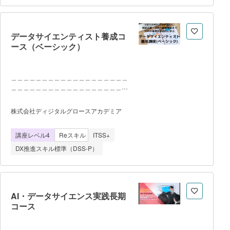
最終Demo Day（10/17） 【到達
目標】 ・Difyを用いた業務アプリ・
RAG Botを自力で構築できる ・業務課
題の要件定義から実装・提案資料作成まで
データサイエンティスト養成コ
一気通貫で対応できる ・動作するプロ
ース（ベーシック）
トタイプと導入提案資料を成果物として完
成させる 【受講にあたっての注意
事項】 ・受講料：22,000円（税込）
＿＿＿＿＿＿＿＿＿＿＿＿＿＿＿＿＿＿＿
／高校生・高専生は無料（選考制・先着
＿＿＿＿＿＿＿＿＿＿＿＿＿＿＿＿＿＿＿
100名） ・完全オンライン実施（週1
＿＿＿＿＿＿＿＿＿＿＿＿＿＿＿＿＿＿＿
回ライブ講義90分＋自己学習週7〜10時
＿＿＿＿＿＿＿＿＿＿＿＿ データサイ
株式会社ディジタルグロースアカデミア
間） ・定員500名・先着順
エンティストとしてビジネスで活用できる
ことを目的に、特定領域 に偏らず網羅
講座レベル4
Reスキル
ITSS+
的、実践的な学習を進めま
す。 ＿＿＿＿＿＿＿＿＿＿＿
DX推進スキル標準（DSS-P）
＿＿＿＿＿＿＿＿＿＿＿＿＿＿＿＿＿＿＿
＿＿＿＿＿＿＿＿＿＿＿＿＿＿＿＿＿＿＿
＿＿＿＿＿＿＿＿＿＿＿＿＿＿＿＿＿＿＿
＿
AI・データサイエンス実践長期
コース