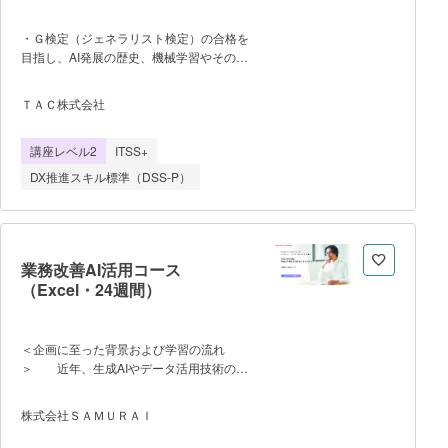
・Ｇ検定（ジェネラリスト検定）の合格を
目指し、AI発展の歴史、機械学習やその代
表的なアルゴリズム、ディープラーニング
やその手法、教師あり学習・教師なし学
ＴＡＣ株式会社
習、ニューラルネットワーク、深層学習、
自然言語処理、画像認識など、AI技術の基
講座レベル2
ITSS+
礎理論を学習するとともに、統計やデータ
分析の基礎、AI導入時の考え方、AIプロジ
DX推進スキル標準（DSS-P）
ェクトの実務的な知識、法的・倫理的な側
面についても扱われるため、単なる資格対
策に留まらず、実務に活かせるAIリテラシ
ーを身につけられる講座です。 ・
教室での対面講座の開講はなく、全てオン
業務改善AI活用コース
ライン完結型で受講が可能で
（Excel・24週間）
す。 ・受講期間は6ヵ月間で
す。 学習サイトのログイン可能期間
（6ヵ月以上）と異なります。混同しない
＜企画に至った背景および学習の流れ
ようにご留意ください。 ・学習項
＞ 近年、生成AIやデータ活用技術の発
目／学習の流れは以下の通りです。
展により、企業の業務プロセスは大きく変
0.ガイダンス 1.人工知能とは
化しています。特に、Excelを中心とした
株式会社ＳＡＭＵＲＡＩ
2.人工知能をめぐる動向 3.人工知能
業務環境では、データ処理、集計、帳票作
の問題点 4.機械学習の具体的な手
成などの定型業務が多く存在しており、こ