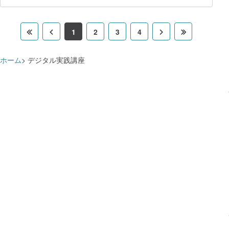
す。 単なる知識習得に留まらず、現場
で「AIプロジェクトを企画し、運用フェー
ズまで一貫して動かせる」実践力の習得を
1
2
3
4
目的としています。 【学習項目／
学習の流れ】 全8週間のカリキュラム
を通じ、以下のステップで学習を進めま
ホーム
デジタル実践講座
す。 技術理解編（Week 1-4）：生成
AI（LLM/RAG）、統計解析、機械学習、
レコメンド、画像解析等の基礎から応用を
体系的に理解します。Google ColabやDify
を用いた簡易演習により、実装のリアリテ
ィを持った技術翻訳力を養いま
す。 企画提案編（Week 5-6）：
製造・小売・CS等の実例を題材としたユ
ースケースから1つを選択。課題定義、解
決アプローチの選定、Po