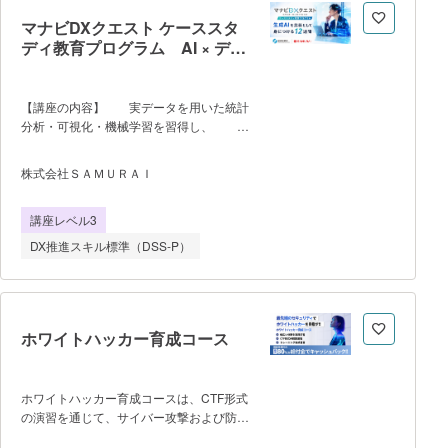
成AI概論 ・生成AIとは ・生成AIと
マナビDXクエスト ケーススタ
ビジネス ・ビジネス活用事例 ・生
ディ教育プログラム AI × デー
成AIとセキュリティ ✔ 生成AI実
タ分析コース
践 ・生成AIを使ってみよう ・生成
AIケーススタディ（文章生成と文章要
【講座の内容】 実データを用いた統計
約） ・生成AIケーススタディ（Excel
分析・可視化・機械学習を習得し、 経
の関数） ・生成AIケーススタディ（ノ
営改善施策の提言とROI試算まで実践的に
ーコード分析） ✔ 学びの先
学ぶ。 【プログラムの流れ】
へ ・生成AIのトレンド ・【補足】
株式会社ＳＡＭＵＲＡＩ
Week1〜5：生成AI基礎・統計・データ分
データサイエンスセクション ・課題へ
析ツール活用の習得 Week6〜9：実業
の気付きとデータの取得・構造化 ・探
講座レベル3
務データを用いた分析・可視化・改善提言
索的データ分析 ・確証的データ分
（ケーススタディ） Week10〜12：成
析 ・データ分析の実践
DX推進スキル標準（DSS-P）
果発表・相互レビュー・最終Demo
Day（10/17） 【到達目
標】 ・統計基礎・機械学習概論を理解
し、実データへの分析手法を適用でき
る ・ダッシュボード作成と分析レポー
ホワイトハッカー育成コース
トで経営課題を可視化できる ・改善施
策の提案とROI試算を含む経営改善提言を
完成させる 【受講にあたっての注
ホワイトハッカー育成コースは、CTF形式
意事項】 ・受講料：22,000円（税
の演習を通じて、サイバー攻撃および防御
込）／高校生・高専生は無料（選考制・先
を実践的に学ぶホワイトハッカー育成プロ