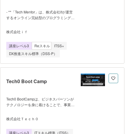
発やデータ分析、BI構築などの実践スキル
を習得する。 最終段階では、受講
- **「Tech Mentor」は、株式会社ifが運営
者が所属する企業や組織の実際の業務課題
するオンライン完結型のプログラミングス
を題材としたProject Based
クールです** - 生成AIの急速な普及に
Learning（PBL）を実施し、チームでAIを
対応し、ビジネス課題を解決できるAI活用
活用した業務改善アプリケーションの開発
株式会社ｉｆ
人材を育成することを狙いとした講座で
に取り組む。これにより、AI技術の理解だ
す。Webサービスや業務アプリケーション
けでなく、課題設定、データ活用、チーム
講座レベル3
Reスキル
ITSS+
に生成AIを組み込み、企画から設計・実装
開発、成果発表までの一連のプロセスを実
までを自力で行えるスキルを3ヶ月で習得
践的に経験する。 本講座を通じ
DX推進スキル標準（DSS-P）
します。 - 完全オンラインで受講可能
て、受講者はAI・デー
で、現役Webエンジニアのプロメンターが
専属で毎週定期メンタリングを実施しま
す。また、チャットで質問し放題で
す。 - 個別対応でサポートしているた
Tech0 Boot Camp
め、最低催行人数は1名、人数制限は設け
ず講座を開講します。 - 学習の流れは
次のとおりです。 - ステップ1: 環境構
Tech0 BootCampは、ビジネスパーソンが
築編 - ステップ2: プログラミング基礎
テクノロジーを身に着けることで、事業創
編（Python） - ステップ3: プロンプテ
出からDX推進まで出来る人材になること
ィングとOpenAI API編 - ステップ4:
を目指す１年間のブートキャンプで
株式会社Ｔｅｃｈ０
Webアプリ編（Streamlit） - ステップ
す。 ■ 特徴 ・毎週１回の
5: 生成AI活用編（LangChain・RAG・
講義（90min）+ 宿題（10時間/週）が基本
LangGraph） - ステップ6: オリジナル
講座レベル3
ITスキル標準（ITSS）
となる実践型のプログラム ・選抜され