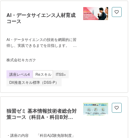
プログラム作成や情報整理などの作業を効
率化することも可能です。 一方で、こ
AI・データサイエンス人材育成
れらのツールを単体で利用するだけでな
コース
く、業務プロセスを整理したうえでGASに
よる業務自動化や生成AIを組み合わせて業
務改善を実現できる人材は依然として不足
AI・データサイエンスの技術を網羅的に習
しています。多くの企業では、データ入力
得し、実践できるまでを目指します。
や集計、メール対応などの定型業務が手作
データ分析・機械学習・ディープラーニン
業で行われており、これらを自動化するこ
グを学習し、途中に演習を多く含める講座
とで大きな生産性向上が期待されていま
株式会社キカガク
です。 ・Python を用いてデータの収
す。 本講座では、ChatGPTおよび
集・加工・可視化・分析を一貫して実装で
Google Apps Script（GAS）を中心に、
講座レベル4
Reスキル
ITSS+
きる ・探索的データ分析を通して課題
Google Worksp
を創出できる ・課題をもとに適切なデ
DX推進スキル標準（DSS-P）
ータ分析、仮説の検証や理論の反証がで
き、結果を正しく解釈できる ・
Python を用いた機械学習アルゴリズムの
実装ができる ・自ら課題を設定し、自
走することができる 標準学習時間
独習ゼミ 基本情報技術者総合対
には、e-learning 動画による学習に加え、
策コース（科目A・科目B対策
6 か月間にわたって実施する同期的な講
まで含む）
義・スクーリングを含まれています。
・講座の内容 「科目A試験免除制度」