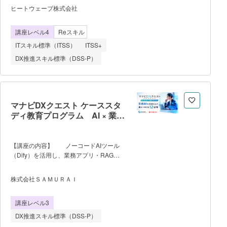
着100名） ・ChatGPT有料プラン（月
グラムです。 セキュリティの主要分野
ヒートウェーブ株式会社
額約3,000円）が別途必要 ・完全オン
を毎月テーマ別にハンズオンで学習し、1
ライン実施（週1回ライブ講義90分＋自己
年間を通して段階的に実務に直結するスキ
学習週7〜10時間） ・定員500名・先
講座レベル4
Reスキル
ルを高めていきます。 年齢制限はな
着順
く、学生から社会人まで幅広く受講できま
ITスキル標準（ITSS）
ITSS+
す。 ■カリキュラム概要（12ヶ月
DX推進スキル標準（DSS-P）
ロードマップ） ・ネットワークの基
礎、プロトコル概要、Pythonを使用した
パケット解析 ・Webの仕組み、ディレ
クトリリスティング、ディレクトリトラバ
ーサル、XSS、JavaScript、セッションハ
マナビDXクエスト ケーススタ
イジャック、SQLインジェクションの脆弱
ディ教育プログラム AI × 業務
性とSQLMapの使い方 ・バイナリ解析
アプリ開発コース
概要、実習、静的解析 ・Pwn基礎、演
習、暗号概要、現代暗号、暗号学的ハッシ
【講座の内容】 ノーコードAIツール
ュ関数 ・レジストリ、イベントログ解
（Dify）を活用し、業務アプリ・RAG
析、メモリフォレンジックス、ディスクフ
Bot の構築から導入提案資料の作成ま
ォレンジック ・攻撃演習（サーバ解
で実践的に習得する。 【プログラ
説、ポートスキャン）、CVE情報取得/侵
株式会社ＳＡＭＵＲＡＩ
ムの流れ】 Week1〜5：生成AI基礎・
入、侵入のあと、攻撃の種類、BOTNET体
Dify操作・プロンプト設計の習得
験、防御演習（Firewall、IDS、IPS、
講座レベル3
Week6〜9：実業務データを題材にアプ
CDN、対Backdoor） ・パケットキャ
リ・Bot構築（ケーススタディ）
プ
DX推進スキル標準（DSS-P）
Week10〜12：成果発表・相互レビュー・