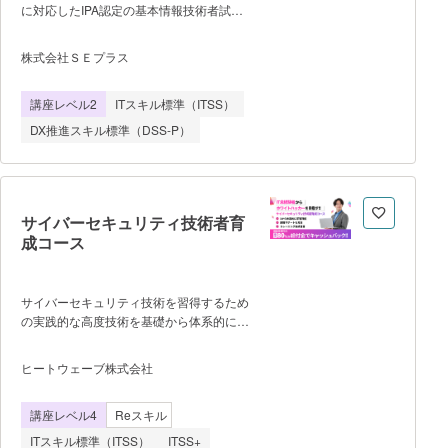
に対応したIPA認定の基本情報技術者試験
の対策eラーニング。 書籍・動画・
WEBテストで対策を行い、期中の科目A免
株式会社ＳＥプラス
除試験に合格すれば、その後1年間の科目
A試験を免除できます。 科目A免除試
講座レベル2
ITスキル標準（ITSS）
験後は、科目B対策コンテンツで学習を行
います。 ・プログラムの流れ
DX推進スキル標準（DSS-P）
1. eラーニング上で科目A試験対策を行
い、学習条件をクリア 2. 6月/7月 また
は 12月/1月に開催される科目A免除試験に
合格で1年間「科目A試験免除」 3. eラ
ーニング上で科目B試験対策を行い、免除
サイバーセキュリティ技術者育
期間中に本試験を受験 ・到達目
成コース
標 科目A免除試験の合格 基本情報
技術者試験の合格 ・受講にあたっ
ての注意事項 ※科目A免除制度と
サイバーセキュリティ技術を習得するため
は 基本情報技術者試験の科目A分野を
の実践的な高度技術を基礎から体系的に学
免除できる特別な制度です。独習ゼミ上で
習することができる。 IT未経験者から
学習条件をクリアし、事前に「科目A免除
サイバーセキュリティ技術者・ホワイトハ
ヒートウェーブ株式会社
試験」に合格すると、その後「1年間」科
ッカーを目指せるコースです。 警察関
目A試験を免除することができます。1年
連のサイバーセキュリティ研修に採用さ
以内であればいつでも科目B試験のみ受験
講座レベル4
Reスキル
れ、一般の方でも受講できるように、IT技
となります。初めて受験される方や、効率
術の基礎からセキュリティ全般の知識、そ
ITスキル標準（ITSS）
ITSS+
良く合格を目指したい方などにおすすめで