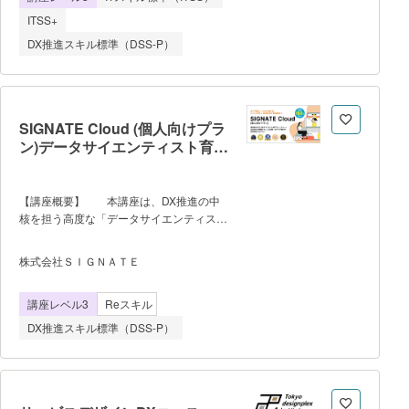
ポートフォ
た志高い仲間と共に学ぶ、高め合う仕組
ITSS+
み ・各フェーズの後半では、大手企業
DX推進スキル標準（DSS-P）
より主題されたビジネス課題に対してチー
ムで取り組み、企画からモックアップ作成
まで一気通貫で取り組む ・後半では、
セキュリティ対策、提案依頼書（RFP）
等、社内でITプロジェクトを推進するため
SIGNATE Cloud (個人向けプラ
に必要な知識やスキルのエッセンスを学ぶ
ン)データサイエンティスト育成
ことが可能 ■ カリキュラム
プログラム
（※ 一部変更の可能性あり プログラミ
ング未経験から、10〜15時間/週の学習で
【講座概要】 本講座は、DX推進の中
テクノロジースキル・知識を身につけ、1
核を担う高度な「データサイエンティス
年後にDXを推進できる人材になることを
ト」を育成するための専門プログラムで
後押しするカリキュラムです 【前
す。 データ分析の基盤となるPython
期】：モックアップ開発（6ヶ月 ①フ
株式会社ＳＩＧＮＡＴＥ
の基礎スキルから、事業戦略と連動したデ
ロントエンド・バックエンドの基礎知識を
ータ戦略の立案、高度なデータ解析、分析
トータルで学びながらコーディングを体験
講座レベル3
Reスキル
環境の設計・実装までを網羅的に学習しま
し、最短最速で学習習慣を身につけ
す。 データを読み解き、ビジネスの
る。 ②モックアップ開発におい
DX推進スキル標準（DSS-P）
変革や新規事業創出につながる「知見」を
生み出す能力を体系的に習得しま
す。 【講座の特徴】 ・これま
でに1,100社・20万人が利用し、経済産業
省のデジタル人材育成事業にも採用実績の