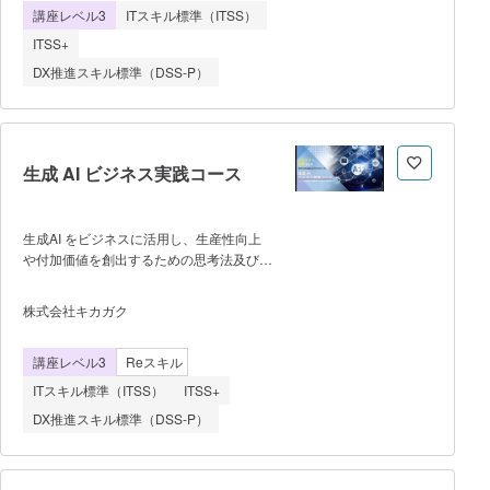
法 5.ディープラーニングの概
講座レベル3
ITスキル標準（ITSS）
れらを自動化・高度化することで業務効率
要 6.ディープラーニングの手
化や生産性向上が期待されています。ま
ITSS+
法 7.画像認識・物体検出 8.自
た、ChatGPTなどの生成AIを活用すること
然言語処理と音声認識 9.強化学
DX推進スキル標準（DSS-P）
で、データ整理、情報収集、資料作成など
習 10.生成
の業務を効率化することも可能となってい
ます。一方で、これらのツールを単体で利
用するだけでなく、データ処理や業務フロ
ーを整理したうえで、Pythonなどのプロ
生成 AI ビジネス実践コース
グラミングを活用して業務改善を実現でき
る人材は依然として不足していま
す。 本講座では、ChatGPTおよ
生成AI をビジネスに活用し、生産性向上
びPythonを中心に、Excel業務の効率化と
や付加価値を創出するための思考法及び技
データ活用スキルを体系的に学習します。
術を学びます。 【到達目
まず、ITリテラシーや生成AIの基本的な活
標】 ・生成 AI でできることとできな
用方法を理解し、ChatGPTを活用した業
株式会社キカガク
いことを理解している状態 ・生成 AI
務効率化の方法を習得します。続いて、
の活用方法を身に着けている状態 ・実
Pythonの基礎文法を学習し、Excelファイ
講座レベル3
Reスキル
務での生成 AI の応用を検討できる、導入
ル処理ライブラリ（openpyxlやpandas）
するために必要な知識を得ている状
を活用したデータ処理・自動化プログラム
ITスキル標準（ITSS）
ITSS+
態 【対象者】 ・IT 分野の知識
を実
DX推進スキル標準（DSS-P）
はないが、生成 AI を使用してみたい
方 ・実務で生成 AI サービスの導入を
検討しているが、生成 AI や使い方がわか
らない方 【コース内容】 ✔ 生