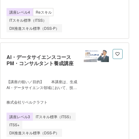
す。 仕事と学習を両立してITエンジニ
月／ 5月／ 7月／ 8月／ 10月／ 11月 ■
アを目指したい方向けに9ヶ月以内の修了
レベル 未経験者OK ／適性審査あ
講座レベル4
Reスキル
を目指します。 ■プログラミング
り ■対応資格 HCD-Net認定人間中
基礎学習 - 自分のペースで学べるオン
ITスキル標準（ITSS）
心設計専門家 ■目指す職
ライン学習期間 - 定期的な授業で挫折
DX推進スキル標準（DSS-P）
しないで学べる環境 ■ITエンジニ
アを目指せる実践的な学習 - クラス形
式で授業 - チーム開発演習で実践的な
カリキュラム - AIワークフローやAI
Agentを活用した最先端のAI開発総合演
AI・データサイエンスコース
習 - エンジニア転職を支援するキャリ
PM・コンサルタント養成講座
アサポートプログラム
■Ms.Engineerの特徴 1. 女性のみの環
境【満足度90%以上】 - アンコンシャ
【講座の狙い／目的】 本講座は、生成
ス・バイアスを取り除き、心理的安全性の
AI・データサイエンス領域において、技術
担保によって学習効果を高めます。 -
とビジネスの架け橋となる“PM・コンサル
「質問がしやすい」、「女性ならではの悩
タント人材”を育成する実践型コースで
み相談ができる」等の評価を得ていま
株式会社リベルクラフト
す。 「技術の仕組みはわかるが、プロ
す。 2. ライフスタイルに合わせて
ジェクト推進や提案への活かし方がわから
学べる環境 昼間の「全日コース」だけ
講座レベル3
ITスキル標準（ITSS）
ない」という課題を解決し、顧客課題の整
でなく、社会人が働きながら学べる「夜間
理から適切な技術選定、KPI設計、ロード
コース」も実施さ
ITSS+
マップ策定、そして評価・レポーティング
DX推進スキル標準（DSS-P）
までを独力で完遂できる状態を目指しま