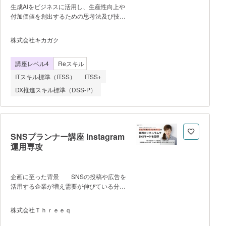
生成AIをビジネスに活用し、生産性向上や
付加価値を創出するための思考法及び技術
を学びます。 どのように生成 AI を活
用できるかを学んだ後に、データサイエン
株式会社キカガク
スの技術も網羅的に習得し、実践できるま
でを目指します。 データ分析・機械
講座レベル4
Reスキル
学習・ディープラーニングを学習し、途中
に演習を多く含める講座で
ITスキル標準（ITSS）
ITSS+
す。 【研修の到達目標】
DX推進スキル標準（DSS-P）
生成 AI を使用しビジネス課題解決に対す
るソリューションを提案することができ
る Python を用いてデータ分析や機械
学習・ディープラーニングの実装ができ
る 自ら課題を設定し、自走することが
SNSプランナー講座 Instagram
できる 【学習内容】 ✔ 生成
運用専攻
AI の活用 ・文章生成・要約、データ
分析 ・課題設定、オリジナル GPTs 作
成 ✔ データ分析 ・データの可視
企画に至った背景 SNSの投稿や広告を
化 ・相関分析、回帰分析、統計的仮説
活用する企業が増え需要が伸びている分野
検定 ✔ 機械学習 ・データの前処
でありながら、企業内ではSNSやマーケテ
理 ・分類・回帰モデルの構築 ✔ デ
ィングを専門的に学んだ人が少なく、手探
ィープラーニング ・ニューラルネット
株式会社Ｔｈｒｅｅｑ
りで行われているのが現状です。しかし手
ワークの構造 ・画像分類 ・自然言
探りで行ってしまうと上手くいかない場合