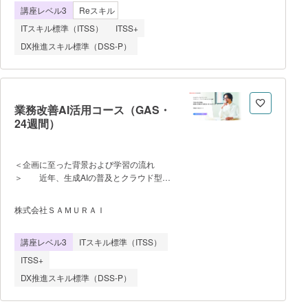
語処理
講座レベル3
Reスキル
も多く、SNSの投稿も、広告も、日々運用
するといった性質の業務分野であるため、
ITスキル標準（ITSS）
ITSS+
マーケティングと各SNSの仕組み、分析の
DX推進スキル標準（DSS-P）
見方を体系的に学んだ方がスムーズにうま
くいく傾向にあります。 そこでオンラ
インでインストラクターが指導しながら行
える実践環境【Instagra運用を本番環境で
経験】とオンライン動画コンテンツを通し
業務改善AI活用コース（GAS・
て学ぶ機会を増やすべく本講座を開講しま
24週間）
した。 フェーズ1 SNS全体の基
礎 フェーズ2 SNS広告の基礎 フ
ェーズ3 SNS広告の実務 フェーズ
＜企画に至った背景および学習の流れ
4 SNS運用の基礎 フェーズ5 専攻
＞ 近年、生成AIの普及とクラウド型業
コース・総括 （本番環境でアカウント
務ツールの発展により、企業の業務プロセ
を設計、投稿の計画、投稿物の作成、数値
スは大きく変化しています。特に、
分析を日数をかけて繰り返し行いま
株式会社ＳＡＭＵＲＡＩ
Googleスプレッドシート、Gmail、
す） 講師について ウェブマオ
GoogleフォームなどのGoogle Workspace
ンラインスクール（株式会社Threeqが運
講座レベル3
ITスキル標準（ITSS）
を活用した業務環境では、Google Apps
営） 代表講師 ＜YouTube＞国際
Script（GAS）を用いることで、データ処
大会アジアファイナリスト
ITSS+
理やメール送信、帳票作成などの定型業務
DX推進スキル標準（DSS-P）
を自動化し、業務効率化や生産性向上を実
現することが可能となっています。また、
ChatGPTなどの生成AIを活用することで、