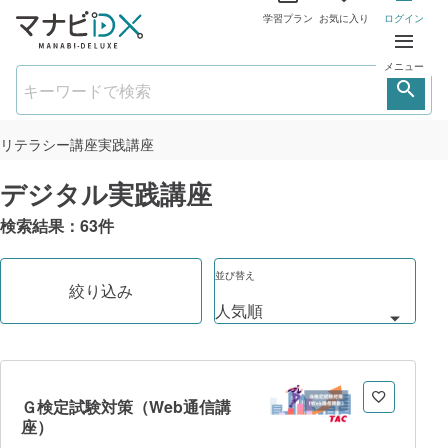
学習プラン
お気に入り
ログイン
メニュー
リテラシー講座
実践講座
デジタル実践講座
検索結果：
63
件
並び替え
絞り込み
Ｇ検定試験対策（Web通信講
座）