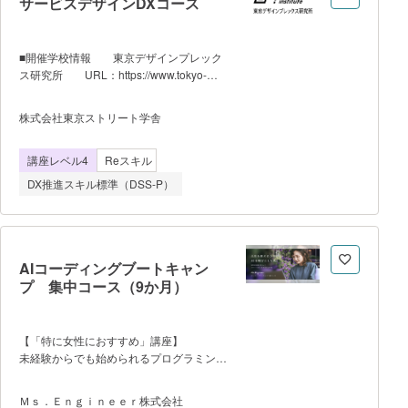
サービスデザインDXコース
ある超実践型プログラムで、ビジネスの現
場における即戦力として活躍するスキルが
身につきます。 ・まずはスキル計
■開催学校情報 東京デザインプレック
測テストで、自分の現在地を把握。「どの
ス研究所 URL：https://www.tokyo-
スキルが足りないのか」「何から学ぶべき
designplex.com/ ※東京デザインプレッ
か」を可視化し、あなたに最適な学習ルー
クス研究所は、株式会社東京ストリート学
株式会社東京ストリート学舎
トを提示します。可視化された学習プロセ
舎が運営しております。 ■講座概
スに沿って進めることで、最短で実務に直
要 DX推進において重要な人材である
結するスキルを習得します。 【申
講座レベル4
Reスキル
「サービスデザイナー」の養成プログラム
込までの流れ】 本講座URLにある
です。国内最先端のUX/UI設計スキル（調
DX推進スキル標準（DSS-P）
【SIGNATE Cloud(個人向けプラン）】ペ
査・要件定義・情報設計・検証など）を実
ージの「受講申込はこちら」からお申込み
務レベルで網羅。また、「人間中心設計・
ください。
行動経済学・人間工学・感性工学・インナ
ーブランディング」について理解を深めま
す。さらに、プロダクト開発事業をビジネ
AIコーディングブートキャン
ス視点で検証するために「製品・サービス
プ 集中コース（9か月）
の方針（コンセプト）を継続的に実現する
ための仕組み」「一貫性と継続性を持ち続
けるブランド戦略とデザイン戦略のプロセ
【「特に女性におすすめ」講座】
ス」「課題特定・価値定義やビジネスモデ
未経験からでも始められるプログラミング
ル・ビジネスプロセスのデザイン」などを
基礎学習と、即戦力のITエンジニアを目指
学びます。 ■授業時間数 165時間
せる実践的な学習を組み合わせた講座で
Ｍｓ．Ｅｎｇｉｎｅｅｒ株式会社
（66コマ） ■開講月 1月／ 2月／ 4