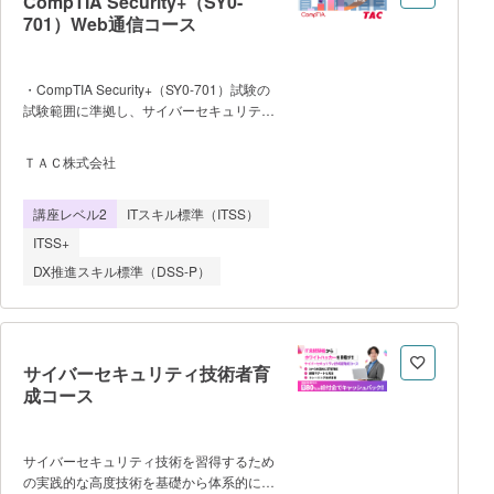
CompTIA Security+（SY0-
一気通貫で対応できる ・動作するプロ
701）Web通信コース
トタイプと導入提案資料を成果物として完
成させる 【受講にあたっての注意
事項】 ・受講料：22,000円（税込）
・CompTIA Security+（SY0-701）試験の
／高校生・高専生は無料（選考制・先着
試験範囲に準拠し、サイバーセキュリティ
100名） ・完全オンライン実施（週1
分野の基礎から実務的なセキュリティ知識
回ライブ講義90分＋自己学習週7〜10時
までを体系的に学習できる講座です。ネッ
ＴＡＣ株式会社
間） ・定員500名・先着順
トワーク保護、脅威検知、データ保護な
ど、セキュリティ人材に必要な基礎スキル
講座レベル2
ITスキル標準（ITSS）
を習得でき、実務を見据えたスキル習得が
できるよう構成されています。 ・
ITSS+
教室での対面講座の開講はなく、全てe-ラ
DX推進スキル標準（DSS-P）
ーニングで受講が可能です。 ・受
講期間は10ヵ月間です。 学習サイ
トのログイン可能期間（10か月以上）と
異なります。混同しないようにご留意くだ
さい。 ・学習項目／学習の流れは
サイバーセキュリティ技術者育
以下の通りです。 0.CompTIA
成コース
Security+（SY0-701）ガイダンス 1.
セキュリティの基礎 セキュリティ
の基礎 2.暗号化 暗号化、ハ
サイバーセキュリティ技術を習得するため
ッシュとデジタル署名、PKI、公開鍵証明
の実践的な高度技術を基礎から体系的に学
書 3.認証 認証、認証システ