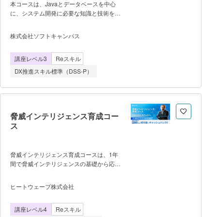
怒られる 自信を無くし、「自分はエ
本コースは、Javaとデータベースを中心
ンジニアに向いていない」と悲観的にな
に、システム開発に必要な知識と技術を基
る 【現場の受け入れ側の課
礎から実践まで体系的に学ぶ講座で
題】 OJTの時間確保が難しい
す。 Javaの基本文法やオブジェ
株式会社ソフトキャンパス
技術以前に現場の「作法」から教えなけれ
クト指向プログラミング、アルゴリズムと
ばならない メンバーのスキル状況か
データ構造の理解をはじめ、データベース
らヒアリングが必要 【営業・ア
講座レベル3
Reスキル
設計やSQL操作、ネットワークおよびセキ
サイン管理者の課題】 スキルシート
ュリティの基礎まで、システム開発に必要
DX推進スキル標準（DSS-P）
が弱く、現場が決まらずに待機になってし
な技術領域を幅広く学習します。
まう 低単価案件や無償OJT案件ばか
主な学習内容は以下のとおりで
りになってしまう 「
す。 ・Javaによるプログラミン
グ基礎とオブジェクト指向 ・アルゴリ
ズムとデータ構造の理解 ・データベー
脅威インテリジェンス育成コー
ス設計およびSQLによるデータ操作 ・
ス
ネットワークとセキュリティの基礎知
識 ・Servlet／JSPを用いたWebアプリ
ケーション開発 演習では、フォー
脅威インテリジェンス育成コースは、1年
ム入力、セッション管理、データベース連
間で脅威インテリジェンスの基礎から応
携などを含むWebアプリケーションを開発
用・実践までを体系的に修得し、 現場で
し、実際の業務に近い開発プロセスを体験
活躍できる“即戦力アナリスト”を育成する
ヒートウェーブ株式会社
します。また、Git／GitHubを活用したバ
プログラムです。 ランサムウェア、
ージョン管理やチーム開発の基本も学び、
サプライチェーン攻撃、国家支援型サイバ
実務における開発体制への理解を深めま
講座レベル4
Reスキル
ー攻撃――。サイバー攻撃が「起きてか
す。 最後に、応用情報技術者試験