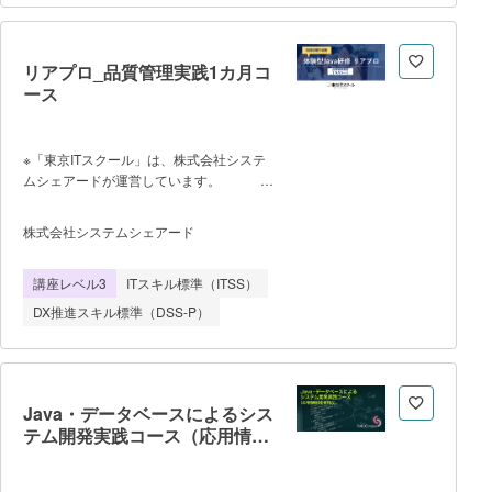
ＩＴコーディネータプロセスガイドライン
Ver.4.0の理解（動画視聴（e ラーニン
グ））合計約100 分 ・事前学習：研修
前の課題読込、資料作成 各ステージ約90
リアプロ_品質管理実践1カ月コ
分 ・集合研修（オンライン開催を含
ース
む）：1 日7.5 時間とし、6 日間実施。
（土日コースあり）
※「東京ITスクール」は、株式会社システ
ムシェアードが運営しています。
<<企画に至った背景>> 採用をした
ものの、なかなか着任先が決まらな
株式会社システムシェアード
い。。。 決まったものの、低単価も
しくは無償案件になってしま
講座レベル3
ITスキル標準（ITSS）
う。。。 そのようなお悩みをお持ち
の開発会社におすすめするのが「体験型
DX推進スキル標準（DSS-P）
Java研修『リアプロ』です」
初学者向けの基礎研修だけではエンジニア
としての実践力が不足するケースがありま
す。 結果として以下のような課題が
発生してきます。 【経験が浅い
Java・データベースによるシス
エンジニアの課題】 現場レベルのプ
テム開発実践コース（応用情報
ログラムが理解できない 研修の時と
技術者対応）
同じように要領を得ない質問をしてしまい