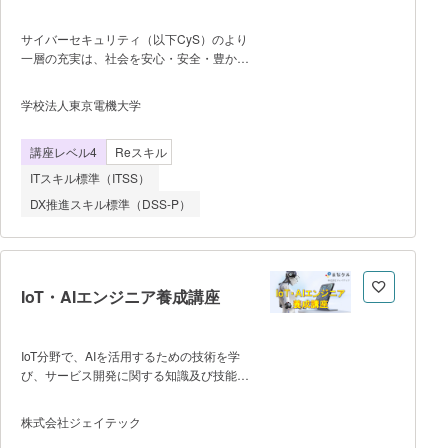
身につきます。 ・まずはスキル計
測テストで、自分の現在地を把握。「どの
サイバーセキュリティ（以下CyS）のより
スキルが足りないのか」「何から学ぶべき
一層の充実は、社会を安心・安全・豊かに
か」を可視化し、あなたに最適な学習ルー
するための喫緊の課題です。社会活動に参
トを提示します。可視化された学習プロセ
加する人々のCyS意識を高める必要があり
学校法人東京電機大学
スに沿って進めることで、最短で実務に直
ます。本プログラムは、社会構成員全員の
結するスキルを習得します。 【申
CyS意識の高揚を先導する、高度CyS専門
込までの流れ】 本講座URLにある
講座レベル4
Reスキル
家を養成することを目的とします。本プロ
【SIGNATE Cloud(個人向けプラン）】ペ
グラムの特色は、CyS技術領域のみの教育
ITスキル標準（ITSS）
ージの「受講申込はこちら」からお申込み
ではなく、法律・経済・外交・心理・倫理
ください。
DX推進スキル標準（DSS-P）
等の分野で、CySに関わりのある内容も高
度なレベルで教育することで、経営・運
用・折衝・監査等も先導可能な高度CyS専
門家を養成することです。
IoT・AIエンジニア養成講座
IoT分野で、AIを活用するための技術を学
び、サービス開発に関する知識及び技能・
技術を習得できる講座です。 本講座で
は、製造業、物流業などのスマートファク
株式会社ジェイテック
トリーを想定した演習を通じて、 • 効