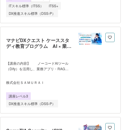
く、学生から社会人まで幅広く受講できま
ITスキル標準（ITSS）
ITSS+
す。 ■カリキュラム概要（12ヶ月
DX推進スキル標準（DSS-P）
ロードマップ） ・ネットワークの基
礎、プロトコル概要、Pythonを使用した
パケット解析 ・Webの仕組み、ディレ
クトリリスティング、ディレクトリトラバ
ーサル、XSS、JavaScript、セッションハ
マナビDXクエスト ケーススタ
イジャック、SQLインジェクションの脆弱
ディ教育プログラム AI × 業務
性とSQLMapの使い方 ・バイナリ解析
アプリ開発コース
概要、実習、静的解析 ・Pwn基礎、演
習、暗号概要、現代暗号、暗号学的ハッシ
【講座の内容】 ノーコードAIツール
ュ関数 ・レジストリ、イベントログ解
（Dify）を活用し、業務アプリ・RAG
析、メモリフォレンジックス、ディスクフ
Bot の構築から導入提案資料の作成ま
ォレンジック ・攻撃演習（サーバ解
で実践的に習得する。 【プログラ
説、ポートスキャン）、CVE情報取得/侵
株式会社ＳＡＭＵＲＡＩ
ムの流れ】 Week1〜5：生成AI基礎・
入、侵入のあと、攻撃の種類、BOTNET体
Dify操作・プロンプト設計の習得
験、防御演習（Firewall、IDS、IPS、
講座レベル3
Week6〜9：実業務データを題材にアプ
CDN、対Backdoor） ・パケットキャ
リ・Bot構築（ケーススタディ）
プ
DX推進スキル標準（DSS-P）
Week10〜12：成果発表・相互レビュー・
最終Demo Day（10/17） 【到達
目標】 ・Difyを用いた業務アプリ・
RAG Botを自力で構築できる ・業務課
題の要件定義から実装・提案資料作成まで