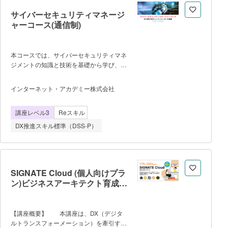
キルを網羅できます。 ・レクチャーご
サイバーセキュリティマネージ
との確認テストで理解度確認のほか、施策
ャーコース(通信制)
立案ワークシートを活用すれば、講義を受
けながら自社のDX施策立案ができま
す。 ・DX用語集や、本講座の内容を
本コースでは、サイバーセキュリティマネ
理解した生成AIツールを搭載。疑問や詳し
ジメントの知識と技術を基礎から学び、企
く知りたいことをその都度解消できま
業や組織でセキュリティ対策の企画・推
す。 【講師】 スタディメータ
進・監査ができる「サイバーセキュリティ
ー株式会社 代表取締役 箕輪 旭 大
インターネット・アカデミー株式会社
マネージャー」を目指します。情報セキュ
学卒業後、アクセンチュア株式会社に入社
リティ管理、セキュリティ技術、プロジェ
し、様々な企業のIT活用を支援。 コンサル
講座レベル3
Reスキル
クトマネジメント、データ利活用、DX組
ティング業務を行う中でIT人材育成の重要
織変革などを総合的に学び、現場での実践
性を感じ、2018年より、オンライン学習
DX推進スキル標準（DSS-P）
力を養成します。Webやサーバーに関する
プラットフォー
技術も含まれているため、システム設計や
運用にも強い人材を目指せます。開催にお
ける人数制限はございません。 ※
受講の流れ 1.無料カウンセリング・無
SIGNATE Cloud (個人向けプラ
料体験レッスンへのご参加 2.ご自宅で
ン)ビジネスアーキテクト育成プ
検討 3.入学のご決定 4.オリエンテ
ログラム
ーションへのご参加 5.受講開始 詳
細はhttps://www.internetacademy.jp/entry/
【講座概要】 本講座は、DX（デジタ
をご参照ください
ルトランスフォーメーション）を牽引する