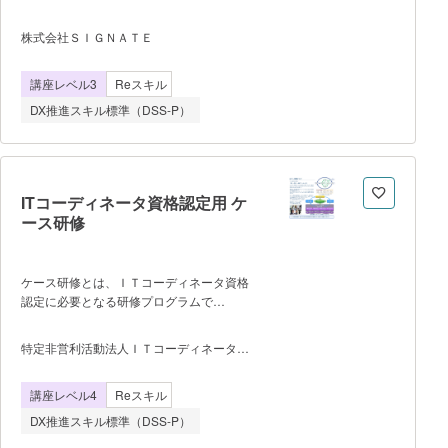
「ビジネスアーキテクト」を育成するため
の実践プログラムです。 データド
株式会社ＳＩＧＮＡＴＥ
リブンな戦略に基づき、新たなビジネスモ
デルの設計や業務効率化の企画、具体的な
講座レベル3
Reスキル
事業プランを立案・実行するスキルを体系
的に学びます。構想から実現までを一貫し
DX推進スキル標準（DSS-P）
てリードし、ビジネス成果を創出できる人
材を目指します。 【講座の特
徴】 ・これまでに1,100社・20万人が
利用し、経済産業省のデジタル人材育成事
業にも採用実績のある超実践型プログラム
ITコーディネータ資格認定用 ケ
で、ビジネスの現場における即戦力として
ース研修
活躍するスキルが身につきま
す。 ・まずはスキル計測テスト
で、自分の現在地を把握。「どのスキルが
ケース研修とは、ＩＴコーディネータ資格
足りないのか」「何から学ぶべきか」を可
認定に必要となる研修プログラムで
視化し、あなたに最適な学習ルートを提示
す。 あらゆる組織に適応可能なベスト
します。可視化された学習プロセスに沿っ
プラクティスであるデジタル経営プロセス
特定非営利活動法人ＩＴコーディネータ協
て進めることで、最短で実務に直結するス
（デジタル経営推進プロセスガイドライ
会
キルを習得します。 【申込までの
ン）を活用した活動を仮想企業を題材に疑
流れ】 本講座URLにある【SIGNATE
講座レベル4
Reスキル
似体験することによって、デジタル経営の
Cloud(個人向けプラン）】ページの「受講
推進方法、およびＩＴコーディネータの業
DX推進スキル標準（DSS-P）
申込はこちら」からお申込みください。
務や使命を修得します。 ・事前学習：