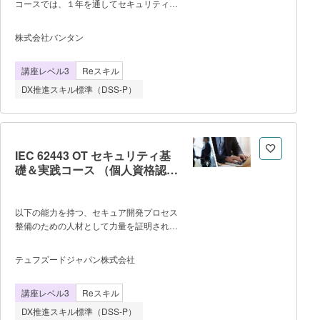
コースでは、１年を通してセキュリティマ
る ■受講に当たっての事前知識
ネジメントの基礎から、実践的な技術まで
(JRCA推奨事項)について■ JRCAは本
業界トップクラスのセキュリティエンジニ
研修の受講者に対して、ISO/IEC 27001シ
株式会社バンタン
ア講師から、実践的指導を直接受けられま
リーズの規格要求事項を充分に理解し、適
す。 最初にIT基礎としてセキュリティ
用及び実施に関する何らかの理解を有して
講座レベル3
Reスキル
の基本原則や法律（個人情報保護法、
いることを強く推奨しています。
GDPRなど）を学び、リスク評価や組織全
DX推進スキル標準（DSS-P）
体のセキュリティ管理の考え方など学びま
す。 またWindowsやLinux、AWSなど
の環境で安全なシステムを構築・運用する
スキルや、サーバーのセキュリティ設定・
ネットワーク構築・ファイアウォールや
IEC 62443 OT セキュリティ基
IDS/IPSなどのセキュリティ製品の導入・
礎＆実践コース （個人資格認
運用方法を学びます。 さらに、ペネト
定）
レーションテストやサイバー演習を通じ
て、システムの脆弱性を特定・修正するス
以下の能力を持つ、セキュア開発プロセス
キルを養います。 実際の攻撃と防御を
整備のための人材として力量を証明された
体験することで、ログ分析やフォレンジッ
人材を育成することを狙いとした講座で
ク調査などのインシデント対応技術も習得
す。 本講座の受講者は、OTセキ
テュフズードジャパン株式会社
します。 最終的に、これらの知識を統
ュリティのエキスパートによる講義を通じ
合した総合演習を行い、監査計画書の作成
て、 ・セキュア開発ライフサイクルの
などを通じて、現場で即戦力として通用す
講座レベル3
Reスキル
基本概念、用語 ・製品へのセキュリテ
るスキルを身につけていただきます。
ィ実装を実現させるプロセス要素 ・
DX推進スキル標準（DSS-P）
週に一度の通学型で、分かりづらいプログ