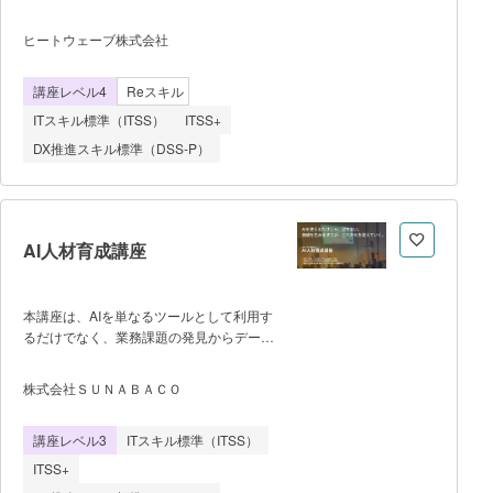
習することができる。 IT未経験者から
ム、アクセス制御 4.ネットワークセ
サイバーセキュリティ技術者・ホワイトハ
キュリティ ネットワーク機器のセ
ヒートウェーブ株式会社
ッカーを目指せるコースです。 警察関
キュリティ、セキュリティ機器の導入、プ
連のサイバーセキュリティ研修に採用さ
ロトコルのセキュリティ 5.脅威と対
講座レベル4
Reスキル
れ、一般の方でも受講できるように、IT技
策 脅威アクター、クライアン
術の基礎からセキュリティ全般の知識、そ
ITスキル標準（ITSS）
ITSS+
れらに関連する技術を、サイバー攻撃同じ
DX推進スキル標準（DSS-P）
疑似環境を用意し、実践的な演習を通じて
現場で必要となるスキルを6ヶ月~1年間か
けて学びます。
AI人材育成講座
本講座は、AIを単なるツールとして利用す
るだけでなく、業務課題の発見からデータ
活用、AIシステムの構築、業務改善の実行
までを実践的に学び、組織のDX推進を担
株式会社ＳＵＮＡＢＡＣＯ
う人材を育成することを目的とした実践型
講座である。AIやデータ分析の専門知識が
講座レベル3
ITスキル標準（ITSS）
ない受講者でも段階的に理解できるよう、
統計基礎、データ分析、機械学習、生成
ITSS+
AI、クラウドサービスの活用などを体系的