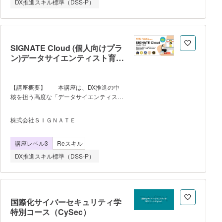
DX推進スキル標準（DSS-P）
に学習する。 講座は週3回、1回3
時間、8週間のライブ形式で実施し、講義
と演習を組み合わせた構成となっている。
前半ではAIの基礎概念、統計、データ処
理、機械学習モデル、生成AIの仕組みなど
SIGNATE Cloud (個人向けプラ
を学び、後半ではクラウドを活用したAI開
ン)データサイエンティスト育成
発やデータ分析、BI構築などの実践スキル
プログラム
を習得する。 最終段階では、受講
者が所属する企業や組織の実際の業務課題
【講座概要】 本講座は、DX推進の中
を題材としたProject Based
核を担う高度な「データサイエンティス
Learning（PBL）を実施し、チームでAIを
ト」を育成するための専門プログラムで
活用した業務改善アプリケーションの開発
す。 データ分析の基盤となるPython
に取り組む。これにより、AI技術の理解だ
株式会社ＳＩＧＮＡＴＥ
の基礎スキルから、事業戦略と連動したデ
けでなく、課題設定、データ活用、チーム
ータ戦略の立案、高度なデータ解析、分析
開発、成果発表までの一連のプロセスを実
講座レベル3
Reスキル
環境の設計・実装までを網羅的に学習しま
践的に経験する。 本講座を通じ
す。 データを読み解き、ビジネスの
て、受講者はAI・デー
DX推進スキル標準（DSS-P）
変革や新規事業創出につながる「知見」を
生み出す能力を体系的に習得しま
す。 【講座の特徴】 ・これま
でに1,100社・20万人が利用し、経済産業
省のデジタル人材育成事業にも採用実績の
国際化サイバーセキュリティ学
ある超実践型プログラムで、ビジネスの現
特別コース（CySec）
場における即戦力として活躍するスキルが