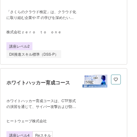
「さくらのクラウド検定」は、クラウド化
に取り組む企業や IT の学びを深めたい学
校の先生、次世代を担う子どもたちなど、
広範囲に渡るDX人材育成のためにさくら
株式会社ｚｅｒｏ ｔｏ ｏｎｅ
インターネットが設立した検定です。
本コースはその公式教材として、経済産業
講座レベル2
省「DXリテラシー標準」の中でも、特に
「クラウド」「ハードウェア・ソフトウェ
DX推進スキル標準（DSS-P）
ア」「ネットワーク」の3項目をデジタル
技術の基礎としてカバーし、さくらインタ
ーネットのサービスや「さくらのクラウ
ド」を用いたシステム構成やアーキテクチ
ャ設計等、実践的なクラウドに関する知識
ホワイトハッカー育成コース
を得ていただける内容になっていま
す。 ※会員登録（ログイン）の後「学
習する」よりお申し込みください。
ホワイトハッカー育成コースは、CTF形式
の演習を通じて、サイバー攻撃および防御
を実践的に学ぶホワイトハッカー育成プロ
グラムです。 セキュリティの主要分野
ヒートウェーブ株式会社
を毎月テーマ別にハンズオンで学習し、1
年間を通して段階的に実務に直結するスキ
講座レベル4
Reスキル
ルを高めていきます。 年齢制限はな