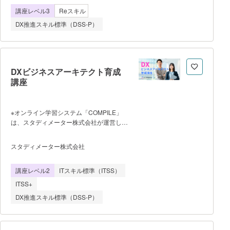
率を向上させるための各データの処理・解
講座レベル3
Reスキル
析を行い、その結果を適切に評価・分析す
る • 物理的なデバイスを通じてデータ
DX推進スキル標準（DSS-P）
を取得し、データの処理・解析結果から、
新規事業の創出やスマートファクトリーの
変革・改善につながる知見を生み出す
•デバイスを含むシステム構築を行い、講
師を含むグループディスカッションで、品
DXビジネスアーキテクト育成
質、機能向上のレビューを行い、スマート
講座
ファクトリーの変革・改善につながるデー
タ活用の仕組みづくりやAI・データサイエ
ンス領域の新技術を取り入れ検証するため
※オンライン学習システム「COMPILE」
のソフトウェアの機能の実装する など
は、スタディメーター株式会社が運営して
の制作実習を行うことで、顧客が抱える問
います。 「デジタルスキル標準
題を分析し解決する実務的な能力を身に着
（DSS）」で定義される人材類型の一つで
スタディメーター株式会社
けることができます 講座の流れと
ある「ビジネスアーキテクト」の要件を網
しては、何も無いところから始まりま
羅したオンライン講座です。DXの基礎か
す 整えられた環境でプログラムを組み
講座レベル2
ITスキル標準（ITSS）
らデジタル技術の基礎的な知識、施策立
だけでは、サービス開発における知識は身
案、生成AI時代の思考法まで、DXを推進
ITSS+
につきません 新サービスに必要な環境
するリーダーとしてのスキルを幅広く習得
は何かを洗い出し、サービスを運用するた
DX推進スキル標準（DSS-P）
できます。 【本講座の特
めのプ
徴】 ・スタディメーター社が提供する
DX研修の人気コンテンツを再編集。本講
座1つで、ビジネスアーキテクトの必要ス