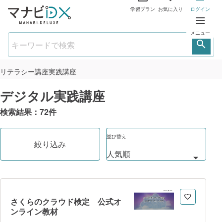
学習プラン
お気に入り
ログイン
メニュー
リテラシー講座
実践講座
デジタル実践講座
検索結果：
72
件
並び替え
絞り込み
さくらのクラウド検定 公式オ
ンライン教材