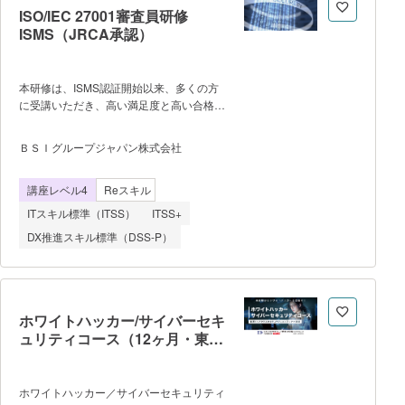
化・セキュリティ・運用性といった設計観
ISO/IEC 27001審査員研修
点を体系的に習得します。 資格を保有
ISMS（JRCA承認）
するコーチが、学習の進捗管理や学習方法
のアドバイスを行い、効率的なスキルアッ
プをサポートします。
本研修は、ISMS認証開始以来、多くの方
に受講いただき、高い満足度と高い合格率
を実現しています。BSI認定講師が、講
義、ロールプレイ演習、グループワーク、
ＢＳＩグループジャパン株式会社
及びクラスディスカッションなどのアクセ
ラレイティッド・ラーニングの手法を駆使
講座レベル4
Reスキル
して、受講者がISO 19011、及びISO/IEC
27001に基づく監査の計画、準備、実施、
ITスキル標準（ITSS）
ITSS+
及び報告をリードできるスキルを身につけ
DX推進スキル標準（DSS-P）
るための手助けをしますので、ご受講によ
りISMSを有効に運用するための実践的な
知識・スキルを身につけることができま
す。 ■受講によるメリット■ ●
JRCAに審査員として登録する際に必要な
ホワイトハッカー/サイバーセキ
要件の一部を満たすことができる ●
ュリティコース（12ヶ月・東京
ISO/IEC 27001の監査に関する実践的で高
校）
い専門性を身につけることができる ●
マネジメントシステムをより有効にするよ
ホワイトハッカー／サイバーセキュリティ
うな効果的な内部監査ができるようにな