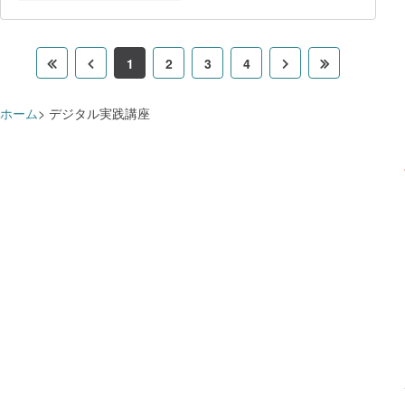
OTセキュリティの技術要素、OTセキュリ
ラミング言語習得において少人数制の対
ティレベルの維持向上に必要な管理プロセ
ス 等を学習し、演習によってその定着
を確実にすることで、OTサイバーセキュ
1
2
3
4
リティ担当者が、単独で実務を実行できる
できるようになることを目指しま
す。 学習項目 【基
ホーム
デジタル実践講座
礎】 ・産業用オートメーションの概
要 ・情報セキュリティの重要性
・情報セキュリティの基礎（プロトコル、
システム、暗号技術） ・産業用サイ
バーセキュリティ（OTとIT、IEC 62443
の基本概念） ・法律と規制（EU、国
際） ・脅威とリスクアセスメント
（脅威モデリング、リスクマネージメント
手法） ・システムと製品の設計（基
礎的な要求事項、セキュアな製品開発ライ
フサイクル） ・オペレー