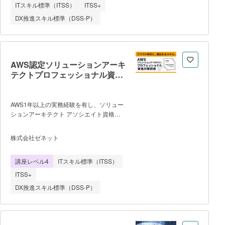
ら」対応するだけでは守りきれない時代に
ITスキル標準（ITSS）
ITSS+
の出題分野を意識した総合演習を行い、ア
なりました。 本コースでは、OSINTと
ルゴリズムやシステム設計、開発工程など
DX推進スキル標準（DSS-P）
有償TIツール、AIを組み合わせて、攻撃
の
を“読む”力を1年間で実務レベルまで高め
ます。 ■カリキュラム概要
（12ヶ月ロードマップ） 基礎知
識篇（1〜3ヶ月） ・インテリジェン
AWS認定ソリューションアーキ
ス基礎（HUMINT / SIGINT /
テクトプロフェッショナル資格
OSINT） ・脅威分析フレームワーク
対策コース
（IoC / TTP / ATT&CK / Kill Chain /
Diamond Model） ・脆弱性情報と
AWS1年以上の実務経験を有し、ソリュー
OSINT活用・Log4jなどの事例演
ションアーキテクト アソシエイト資格を
習 OSINT・可視化ツール篇（4〜
取得済みの方を対象とした上級者向けコー
6ヶ月） ・Shodan / VirusTotal /
スです。 ソリューションアーキテクト
URLScanなどのOSINTツール活用 ・
株式会社ゼネット
プロフェッショナル資格の対策とともに、
脆弱性・Exploit情報の収集と可視化
より高度で複雑なシステム設計に対応でき
（MISP / OpenCTI） ・K
講座レベル4
ITスキル標準（ITSS）
る力を養う実践的な学習内容を提供しま
す。 700問以上のオリジナル問題を解
ITSS+
きながら学習を進めることで、出題傾向の
DX推進スキル標準（DSS-P）
把握と知識の定着を図り、確実に実力を身
につけることができます。 さらに、実
務に即したシナリオベースの演習を通じ
て、可用性・パフォーマンス・コスト最適