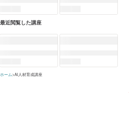
ITSS+
ITスキル標準（ITSS）
最近閲覧した講座
DX推進スキル標準（DSS-P）
クラウド
講座を
IoT
講座を
AI
講座を
マーケティング
講座を
データサイエンス
講座を
コンサルタント
講座を
すでに追加済みのようです
学習プランに追加しました
ネットワーク
講座を
ITアーキテクト
講座を
この講座で学べる知識・スキル
セキュリティ
講座を
プロジェクトマネジメント
講座を
ホーム
AI人材育成講座
ITスペシャリスト
講座を
デジタルビジネスの創出に関連する分野
講座を
これらのスキルに対応するロール
学習プランを見る
学習プランを見る
アプリケーションスペシャリスト
講座を
ソフトウェアデベロップメント
デザイン思考
講座を
講座を
ITサービスマネジメント
サービス企画
講座を
講座を
データ分析
講座を
アジャイル
講座を