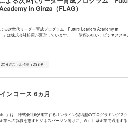
による次世代リーダー育成プログラム Futur
 Academy in Ginza（FLAG）
る次世代リーダー育成プログラム Future Leaders Academy in
FLAG）」は株式会社松屋が運営しています。 講座の狙い：ビジネスス
やクリエイティビティを身に付け、的確な意思決定ができる未来のリー
。 学習の流れ： ・第1回～第15回：座学・演習 内容：クリテ
文化の醸成、事業創造におけるデザイン活用、クリエイティブシンキング
戦略、マーケティング、アカウンティング、ファイナンス、グローバル
DX推進スキル標準（DSS-P）
ーシップ、グループワーク、相互フィードバック（受講生同士での事業
・第16回：最終プレゼンテーション（全15回の学びを最大限に活かし
クを通じてゼロから創り上げた新規ビジネスアイデアをプレゼンテーシ
目標： ①課題発見・戦略立案能力（戦略・企画）：論理的思考で
DX戦略や市場分析に基づいた具体的な事業計画を、自社の強みを活かし
ザインコース 6ヵ月
h Mentor」は、株式会社ifが運営するオンライン完結型のプログラミングス
eb系企業への就職を志すビジネスパーソン向けに、Ｗｅｂ系企業で通用す
ントエンド）とＷｅｂデザイン（ＵＩ／ＵＸ）のスキル定着を目指しま