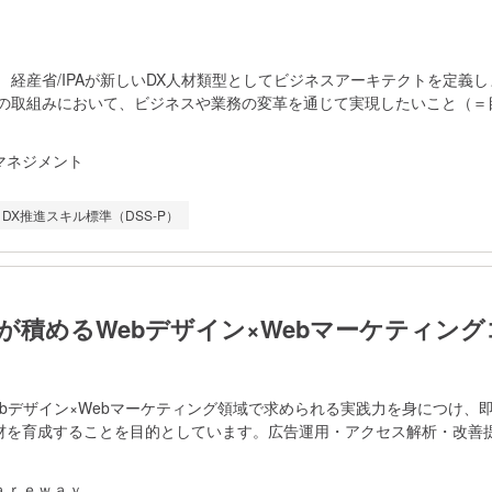
経産省/IPAが新しいDX人材類型としてビジネスアーキテクトを定義し
の取組みにおいて、ビジネスや業務の変革を通じて実現したいこと（＝
、関係者をコーディネートし関係者間の協働関係の構築をリードしなが
セスの一貫した推進を通じて、目的を実現する人材」 ビジネス
マネジメント
ABOKガイド）v3は、エンタープライズの現状から望ましい将来像を定
略を策定することによりDX（デジタルトランスフォーメーション）を実
DX推進スキル標準（DSS-P）
した。 「ビジネスアナリシス基礎」研修は、ビジネスアナリシ
ニックを紹介し、ビジネスアーキテクトがビジネス戦略の策定、変革マ
ジニアリング、エンタープライズ・アーキテクチャ、ビジネスモデル設
どを効果的に行うための基盤を提供します。これにより、ビジネスアー
目標を達成するための戦略的なアプローチを提供し、持続可能な価値を
が積めるWebデザイン×Webマーケティング
が可能になりま
ebデザイン×Webマーケティング領域で求められる実践力を身につけ、
材を育成することを目的としています。広告運用・アクセス解析・改善
グ実務と、Webデザインの設計・制作スキルも習得することで、戦略立
作までを一貫して担える人材像を目指します。 受講形式はオン
ａｒｅｗａｙ