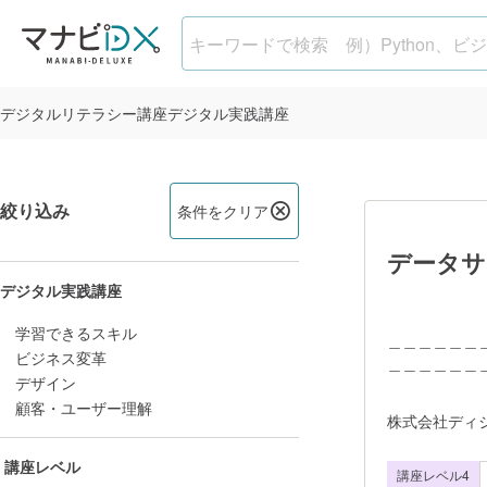
デジタル実践講座
検索結果：
142
件
デジタル
リテラシー講座
デジタル
実践講座
絞り込み
条件をクリア
データサ
デジタル実践講座
学習できるスキル
＿＿＿＿＿＿
ビジネス変革
＿＿＿＿＿＿
デザイン
スで活用でき
顧客・ユーザー理解
す。 ＿＿
株式会社ディ
＿＿＿＿＿＿
講座レベル
講座レベル4