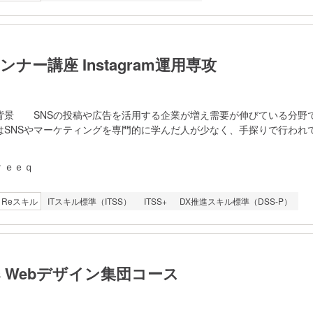
ンナー講座 Instagram運用専攻
背景 SNSの投稿や広告を活用する企業が増え需要が伸びている分野
はSNSやマーケティングを専門的に学んだ人が少なく、手探りで行われ
し手探りで行ってしまうと上手くいかない場合も多く、SNSの投稿も、
った性質の業務分野であるため、マーケティングと各SNSの仕組み、分
ｒｅｅｑ
方がスムーズにうまくいく傾向にあります。 そこでオンラインでイ
ら行える実践環境【Instagra運用を本番環境で経験】とオンライン動
Reスキル
ITスキル標準（ITSS）
ITSS+
DX推進スキル標準（DSS-P）
機会を増やすべく本講座を開講しました。 フェーズ1 SNS全体の
S広告の基礎 フェーズ3 SNS広告の実務 フェーズ4 SNS運用
コース・総括 （本番環境でアカウントを設計、投稿の計画、投稿物の
をかけて繰り返し行います） 講師について ウェブマオンライ
hreeqが運営） 代表講師 ＜YouTube＞国際大会アジアファ
lus Webデザイン集団コース