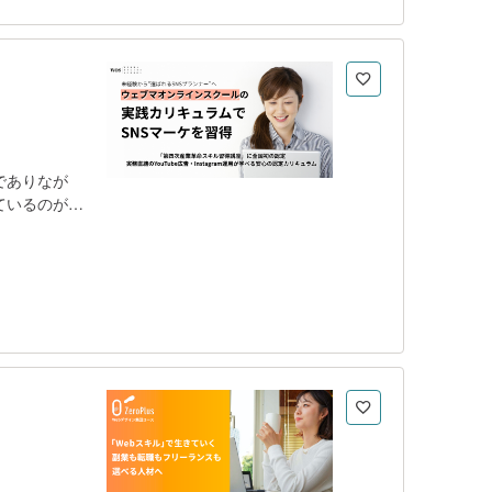
でありなが
ているのが現
広告も、日々
析の見方を体
ンストラクタ
画コンテンツ
基礎 フェ
の基礎 フェ
作成、数値
ンスクール
イナリスト