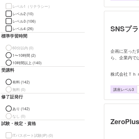
レベル1（リテラシー）
レベル2 (10)
レベル3 (106)
SNSプラ
レベル4 (26)
標準学習時間
60分以内 (0)
企画に至った
1〜10時間 (2)
ら、企業内で
10時間以上 (140)
状です。しか
受講料
運用するとい
株式会社Ｔｈ
系的に学んだ
有料 (142)
ーが指導しなが
無料 (0)
講座レベル3
を通して学ぶ
修了証発行
ーズ2 SN
ーズ5 専攻
あり (142)
分析を日数
（株式会社T
なし (0)
ZeroP
試験・検定・資格
ITパスポート試験(IP) (0)