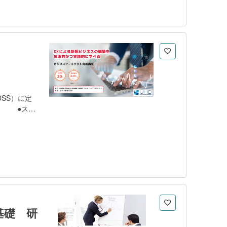
 ・まずはス
ぶべきか」を
って進めるこ
講座URLに
込みくださ
SS）に定
。 ●スク
効率的に学べ
下のスキル
後進育
ら学習の成果
基礎 研