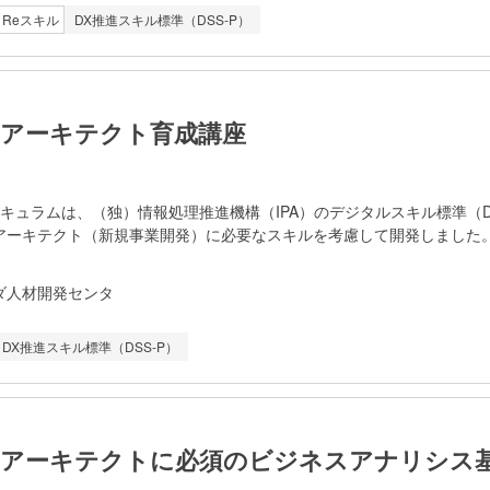
Reスキル
DX推進スキル標準（DSS-P）
ジネスの現場における即戦力として活躍するスキルが身につきます。
トで、自分の現在地を把握。「どのスキルが足りないのか」「何から学
なたに最適な学習ルートを提示します。可視化された学習プロセスに沿
実務に直結するスキルを習得します。 【申込までの流れ】 本
ATE Cloud(個人向けプラン）】ページの「受講申込はこちら」からお申
アーキテクト育成講座
キュラムは、（独）情報処理推進機構（IPA）のデジタルスキル標準（D
アーキテクト（新規事業開発）に必要なスキルを考慮して開発しました
に事前学習（e ラーニング）を受講していただくことで、多忙な方でも
クーリングはグループワークを中心に構成し、中堅社員に求められる以
ダ人材開発センタ
ます。 ・受講者同士の相互教授により、他者へ教えられるスキル（
ープ内でのリーダーシップ ・多様な受講者と合意形成を図りなが
DX推進スキル標準（DSS-P）
トする力 本講座は、法人申し込みのみを対象としております。
アーキテクトに必須のビジネスアナリシス