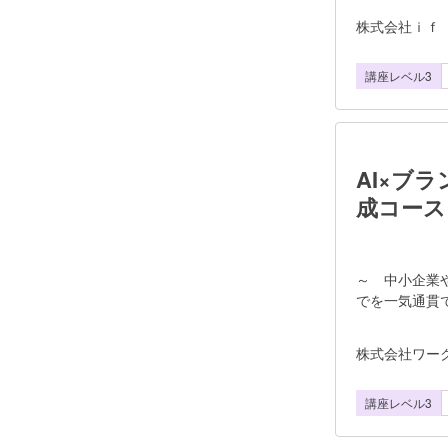
全オンライン
株式会社ｉｆ
を実施します
催行人数は1
講座レベル3
ステップ1: デザインの基本的考え方 -
中級 - ステップ4: illustrator初級 - ステップ5: illustrator中級 - ステップ6: Figma -
AI×ブ
成コース
～ 中小企業
でを一気通貫
及により誰も
く刻まれる「
株式会社ワー
加え、 AI
やWeb制作
講座レベル3
す。 ◆実施
わせたカリキ
アプランに