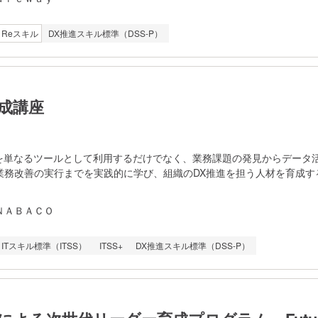
基本とし、eラーニングを組み合わせることで柔軟に学習できる環境を
し、6か月間で体系的に学ぶカリキュラムとなっています。修了時には
Reスキル
DX推進スキル標準（DSS-P）
得スキルを客観的に証明します。 学習の流れとしては、マーケ
理解したうえで、データ分析・改善提案の演習を行ます。また同時にWe
実務に直結する力を養成します。現場経験豊富な講師陣が指導を担当し
は無料の個別相談をお申込みくださいますようお願いしま
e Academyは、株式会社Ｓｈａｒｅｗａｙが運営しています。
育成講座
Iを単なるツールとして利用するだけでなく、業務課題の発見からデータ活
業務改善の実行までを実践的に学び、組織のDX推進を担う人材を育成す
型講座である。AIやデータ分析の専門知識がない受講者でも段階的に理
、データ分析、機械学習、生成AI、クラウドサービスの活用などを体系
ＮＡＢＡＣＯ
週3回、1回3時間、8週間のライブ形式で実施し、講義と演習を組
いる。前半ではAIの基礎概念、統計、データ処理、機械学習モデル、生成
ITスキル標準（ITSS）
ITSS+
DX推進スキル標準（DSS-P）
後半ではクラウドを活用したAI開発やデータ分析、BI構築などの実践ス
階では、受講者が所属する企業や組織の実際の業務課題を題材としたPr
earning（PBL）を実施し、チームでAIを活用した業務改善アプリケーショ
より、AI技術の理解だけでなく、課題設定、データ活用、チーム開発、
セスを実践的に経験する。 本講座を通じて、受講者はAI・デー