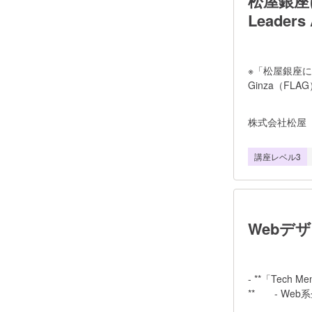
松屋銀座
Leaders
※「松屋銀座によ
Ginza（
デザイン感度
を育成します
株式会社松屋
キング、企業
次世代の経営
講座レベル3
ィブ、リーダ
ュアップ） 
グループワー
す。） 到達
を構造化し、
Webデ
案できる能力
- **「Tec
** - W
ト制作（フロ