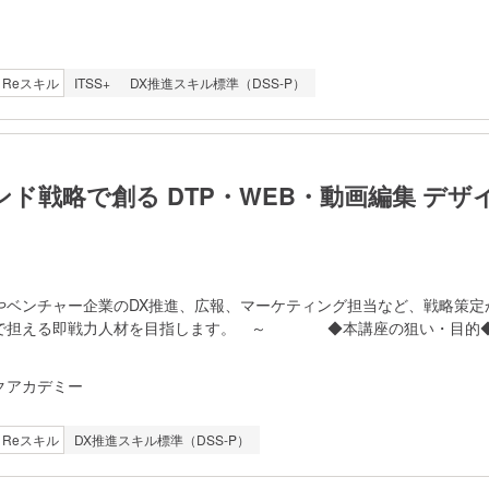
で受講可能で、現役Webエンジニアのプロメンターが専属で毎週定期メ
。また、チャットで質問し放題です。 - 個別対応でサポートしてい
名、人数制限は設けず講座を開講します。 - 学習の流れは次のとおり
Reスキル
ITSS+
DX推進スキル標準（DSS-P）
 ステップ2: Photoshop初級 - ステップ3: Photoshop
ステップ7: HTMLCSSでのWeb制作入
ランド戦略で創る DTP・WEB・動画編集 デザ
やベンチャー企業のDX推進、広報、マーケティング担当など、戦略策定
で担える即戦力人材を目指します。 ～ ◆本講座の狙い・目的◆
が容易にデザイン制作を行える時代だからこそ重要になるのが、 顧
ブランド構築」を踏まえたデザイン力。 本講座は、デザインツール
クアカデミー
（ChatGPT）を活用したマーケティングやブランド構築手法を学び、
の現場において、「根拠のあるデザイン」を提案・制作できるデザイナー
Reスキル
DX推進スキル標準（DSS-P）
形式、入学定員、開始月◆ ・対面/オンライン授業とeラーニン
ュラム ・2026年4月から随時開講予定 ・入学定員10名 ・ご
合わせて柔軟に学習を開始できます。 ◆学習項目・流れ◆ １．