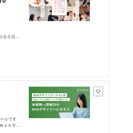
e
キルを土台に
ダー（人財）
ィカルシン
、AI活用、
パースペクテ
案のブラッシ
、半年間の
ョンしま
ビジネス課題
て独力で立
クールです
るＷｅｂサイ
す。 - 完