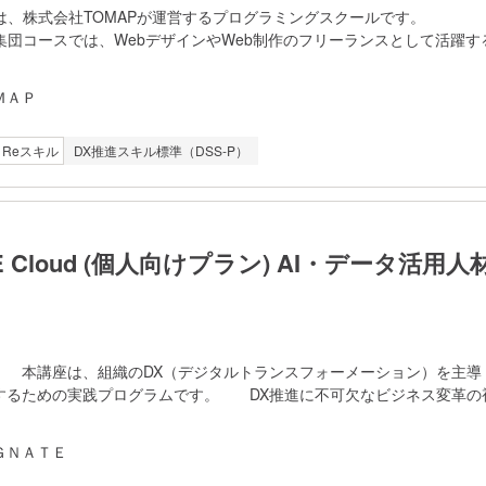
us」は、株式会社TOMAPが運営するプログラミングスクールです。 Zer
ン集団コースでは、WebデザインやWeb制作のフリーランスとして活躍す
開発、納品までの全工程を学ぶことができます。 当講座の学習
ットと講義でのリアルタイムアウトプットを組み合わせた反転学習です
ＭＡＰ
課題があり、アウトプット内容を振り返ることで知識の定着を図りま
題と講義でのリアルタイムアウトプットを組み合わせた反転学習により
Reスキル
DX推進スキル標準（DSS-P）
び、講義中にはリアルタイムで講師から直接フィードバックを受け取る
求められるスキルを実務に近い形で、効果的に身につけるための環境
習期間中、前半はHTML/CSS・JavaScriptでサイトを作りWordP
方法を学びます。後半はデザインの基礎知識やデザインツールの使い方
品の魅力をWeb上で効果的に表現するデザイン手法を学びます。
TE Cloud (個人向けプラン) AI・データ活用
 本講座は、組織のDX（デジタルトランスフォーメーション）を主導
するための実践プログラムです。 DX推進に不可欠なビジネス変革の視点
成AIを活用したデータ分析スキル、データサイエンスの基礎知識までを
タに基づいた業務課題の特定から、デジタル技術による解決策の実行
ＧＮＡＴＥ
するための能力を体系的に習得します。 【講座の特徴】 ・こ
20万人が利用し、経済産業省のデジタル人材育成事業にも採用実績のある