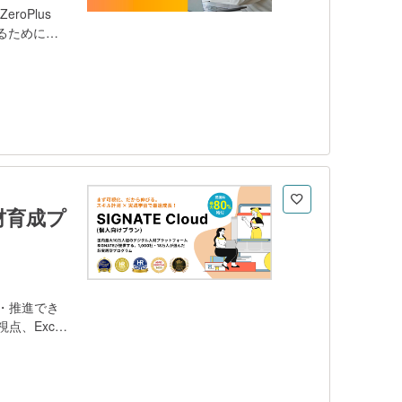
oPlus
るために必
方法は事前課
。各講義の終
す。 独自の
、受講者はよ
ことができま
が整っていま
ress化す
だけでなく、
人材育成プ
・推進でき
、Excel
幅広く学習し
まで、組織の
れまでに
超実践型プロ