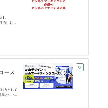
まし
目的）を設
ら、目的実現
アナリシスの
義し、チェン
現する知識体
スの基本的な
ネジメント、
計、ビジネス
キテクトは組
創出する役割
コース
即戦力として
提案といった
案からクリ
ラインのリア