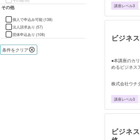
講座レベル3
グラムで、ビ
その他
キル計測テス
可視化し、あ
個人で申込み可能 (138)
とで、最短で
法人請求あり (57)
ある【SIGN
団体申込あり (108)
ビジネス
い。
条件をクリア
●本講座のカリ
めるビジネス
ーリングの前
ます。 ●ス
株式会社ウチ
の向上を図り
成） ・グル
講座レベル3
をアウトプッ
ビジネス