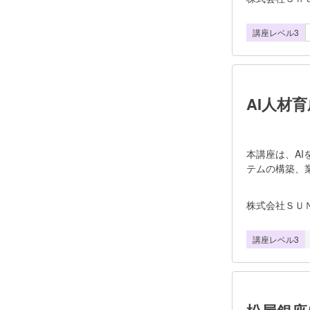
ル授業形式を
す。毎月開講
講座レベル3
を発行し、習
と広告運用を
実習を通じて
す。 まず
※Wannab
AI人材
本講座は、A
テムの構築、
的とした実践
う、統計基礎
株式会社ＳＵ
る。 講座は
構成となって
講座レベル3
などを学び、
る。 最終段
Based L
組む。これに
の一連のプロ