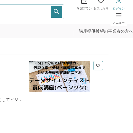
学習プラン
お気に入り
ログイン
メニュー
並び替え
講座提供希望の事業者の方へ
＿＿＿＿＿＿
としてビジネ
＿＿＿＿＿