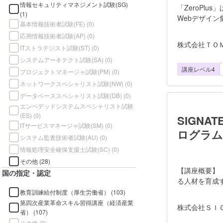
情報セキュリティマネジメント試験(SG)
「ZeroPl
(1)
Webデザイ
基本情報技術者試験(FE) (0)
要な受注から
応用情報技術者試験(AP) (0)
題でのインプ
株式会社ＴＯ
ITストラテジスト試験(ST) (0)
了後には復習
インプット課
システムアーキテクト試験(SA) (0)
講座レベル4
り能動的に学
プロジェクトマネージャ試験(PM) (0)
す。 現場で
ネットワークスペシャリスト試験(NW) (0)
す。 4ヶ月の学
データベーススペシャリスト試験(DB) (0)
るまでの開発
エンベデッドシステムスペシャリスト試験
サービスや商
(ES) (0)
SIGNA
ITサービスマネージャ試験(SM) (0)
ログラム
システム監査技術者試験(AU) (0)
情報処理安全確保支援士試験(SC) (0)
その他 (28)
【講座概要】
国の指定・認定
る人材を育成
や今話題の生
教育訓練給付制度（厚生労働省） (103)
ます。 デー
第四次産業革命スキル習得講座（経済産業
株式会社ＳＩ
変革を牽引
省） (107)
1,100社・
その他 (0)