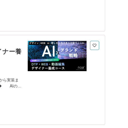
ンタリング
るため、最低
です。 -
門・初級 - ステップ8: Javascript初級 - ス
イナー養
から実装ま
 AIの普
客の記憶に深
の操作習得に
 デザイン
を育成しま
グを組み合
自身のキャリ
マーケティ