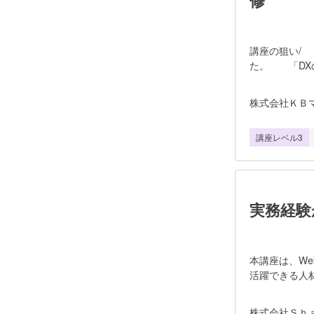
修
講座の狙い/ 
た。 「DX
定したうえで
に向けたプロ
株式会社ＫＢ
知識体系（B
ジ（DX）戦
講座レベル3
系に変貌しま
タスクとテク
システムエン
調査、検証な
織のビジネス
実務経験
を果たすこと
本講座は、W
活躍できる人
マーケティン
エイティブ制
株式会社Ｓｈ