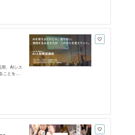
整備していま
公式の修了証
ティング基礎
bデザイン
ま
す。
用、AIシス
ることを目
解できるよ
的に学習す
み合わせた
AIの仕組み
キルを習得す
oject
ンの開発に取り
成果発表まで