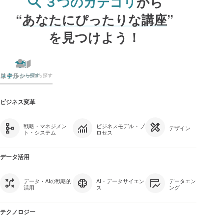
３つのカテゴリ
から
“
あなたにぴったりな講座
”
を見つけよう！
リテラシー
スキル
ロール
から探す
から探す
から探す
ビジネス変革
戦略・マネジメン
ビジネスモデル・プ
デザイン
ト・システム
ロセス
データ活用
データ・AIの戦略的
AI・データサイエン
データエンジニアリ
活用
ス
ング
テクノロジー