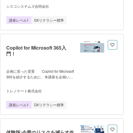
護について学習ができます。 ●プ
シスコシステムズ合同会社
ログラム内容 ・5つのモジュールと7
つの実習ラボ ・モジュールごとにイン
講座レベル1
DXリテラシー標準
タラクティブなアクティビティと小テス
ト ・講座の最後に最終試験あ
り ●講師について なし (完全
on-lineで自己学習可能なため) ●開
催の制約条件（最低催行人数や人数上
Copilot for Microsoft 365入
限） 特になし ●受講方法
門！
①講座URL をクリック ②リンク先の
ページ上部にある【始めよう】
【GetStarted】 をクリック ※既に
Cisco Networking Academy アカウントを
企画に至った背景 Copilot for Microsoft
お持ちの場合は、すぐに受講開始いただけ
365を紹介するために、本講座を企画いた
ます。 ③Cisco Networking Academy
しました。 プログラムの内容、流
アカウントをお持ちでない場合、ページ下
れ トレノケートのオンラインセミナー
トレノケート株式会社
部に記載されている Sign up をクリック
「Copilot for Microsoft 365入門！」の録画
し、簡単な必要項目を入力 ④登録いた
を無料で視聴いただけます。登録をしてい
講座レベル1
DXリテラシー標準
だいたメールアドレス宛に、受講方法に関
ただくと、Youtube視聴用のURLのメール
するメールとアクティベーションメールが
が届きます。 学習の流れは次のとおり
送信されます。各メールからアカウントの
です。 ▼アジェンダ
設定をしていただくと受講開始いた
「Copilot for Microsoft 365入門！」 1.
Copilot for Microsoft 365 とはなにか 2.
体験版:企業のリスクを減らす生