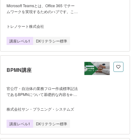
Microsoft Teamsとは、Office 365 でチー
ムワークを実現するためのハブです。この
Microsoft Teams の導入を検討されている
方、または、導入後の運用方法を知りたい
トレノケート株式会社
方向けに、効果的な運用方法のポイントを
次の観点からご紹介します。 ・テナン
講座レベル1
DXリテラシー標準
ト全体のTeams 管理 ・チーム、チャ
ネルの構成方法 ・社内チャットのマナ
ー・Web会議 トレノケートのオンライ
ンセミナー録画を無料で視聴いただけま
す。
BPMN講座
官公庁・自治体の業務フロー作成標準記法
であるBPMNについて基礎的な内容をe-ラ
ーニングで学習します。 BPMN業務フロ
ーを使用した業務改善事例も紹介していま
株式会社サン・プラニング・システムズ
す。 e-ラーニングシステムを使用した
オンデマンドトレーニングですので、期間
講座レベル1
DXリテラシー標準
内のお好きな時間に受講していただくこと
が可能です。 ■スキルレベル・前
提知識等 特になし ■研修の目