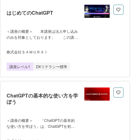
標 ・BPMN、業務プロセス可視化の基
本的な考えを理解する ・BPMNの業務
はじめてのChatGPT
フロー作図ルールを理解する ・BPMN
業務フローを使用した業務改善事例を理解
する ※恐れ入りますがgmailや
＜講座の概要＞ 本講座は法人申し込み
Yahooメール等のフリーメールではお申込
のみを対象としております。 この講座
みができません。
では、いま注目されている生成AIとは何か
を解説し、生活や趣味・学習、仕事の場面
株式会社ＳＡＭＵＲＡＩ
でどのように活用されているかを紹介しま
す。生成AIの世界市場や日本での認知度、
講座レベル1
DXリテラシー標準
そして現状を踏まえながら、なぜ今この技
術を学ぶことが自身の市場価値を高めるの
かを理解していただきます。生成AIは、
日々進化し続ける分野であり、ビジネスや
生活のあらゆる側面に影響を与えていま
ChatGPTの基本的な使い方を学
す。この動画を通じて、未来を切り開くた
ぼう
めに不可欠なスキルとしての生成AIの価値
を知るとともに、次世代に求められるスキ
ルを習得することの重要性を感じていただ
けます。 ＜アジェンダ＞ 1. 生
＜講座の概要＞ 「ChatGPTの基本的
成AIとは？ 2. ChatGPTの進化と最新
な使い方を学ぼう」は、ChatGPTを初め
技術「マルチモーダル」とは 3. 生成AI
て使用する方向けに設計された学習プログ
の生活・趣味・学習での活用事例 4. 仕
ラムで、AIとの対話を通じて効果的にコミ