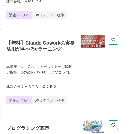
株式会社ＳＡＭＵＲＡＩ
事での生成AI活用例と生産性向上の可能
ュニケーションを取る方法を学ぶことを目
性 5. 世界市場における生成AIの成長と
指しています。この教材は、プロンプト
講座レベル1
DXリテラシー標準
日本の現状 6. 生成AIを学ぶことでなぜ
（入力文）を工夫することで、求める情報
市場価値が高まるのか 7. 成功のカギは
を正確に引き出すテクニックや、会話を円
「プロンプト」！重要性と活用法
滑に進めるコツを段階的に紹介していま
す。具体的な学習内容としては、
ChatGPTの基本的な機能や操作方法を解
【無料】Claude Coworkの実務
説するほか、プロンプトの構成方法や、ビ
活用が学べるeラーニング
ジネスや日常生活での活用事例も取り上げ
ています。さらに、実践的な練習問題を通
じて、学習者が自分で試しながら理解を深
められる形式を採用しているのも特徴で
本講座では、Claudeのデスクトップ版限
す。これにより、受講者は実践的なスキル
定機能「Cowork」を使い、パソコン内の
を身につけ、日々の業務や自己学習に
ファイル操作や管理を自動化する手法を体
ChatGPTを活用できるようになりま
系的に学べます。 導入・設定といった
株式会社ＣＡＲＴＡ ＺＥＲＯ
す。 ＜アジェンダ＞
準備段階から、AIへの的確な指示出し（プ
ChatGPTの基本を理解しよう
ロンプト）、さらには「フォルダ整理」や
講座レベル1
DXリテラシー標準
ChatGPTを使うための準備をしよう
「請求書のリネーム」といった具体的な実
ChatGPTのプロンプトの書き方を学ぼ
務活用まで、即戦力のスキルを5つの講座
う ChatGPTを用いたテキスト生成方
に凝縮しています。 ＜特徴
法を学ぼう ChatGPTを用いたコード
＞ ・Claudeの「Chat」「Code」
生成方法を学ぼう ChatGPTで簡単な
「Cowork」を使い分ける判断基準がわか
プログラミング基礎
Webサ
る ・デスクトップアプリの導入とファ