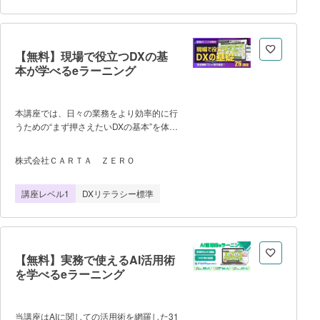
ップ ・自動化を安定させるプロンプ
＞ ・未経験者でもGoogle AIツール
ト設計に関して 複数名でのご利用
（Gemini / NotebookLM）の基礎から実務
（法人）の場合「お問い合わせ・お申込
活用まで学べる ・実際の操作画面（管
理画面投影）とアニメーションを活用し、
【無料】現場で役立つDXの基
迷わずすぐにマネできる設計 ・「学習
本が学べるeラーニング
支援機能」でAIスキルの理解と定着をサポ
ート ・スマホからも見られる10分弱
の画面投影＆アニメーション講座
＜学習できるコンテンツ＞ 1.Gemini
本講座では、日々の業務をより効率的に行
in Google Workspace ・概
うための“まず押さえたいDXの基本”を体系
要 ・Gmail、Google Drive、スプレ
的に学べます。 ファイル共有やRPA、
ッドシート、DocsでのGemini活用
オンライン会議のトラブル対応から、AI・
株式会社ＣＡＲＴＡ ＺＥＲＯ
2.GoogleのAIサービス
ChatGPTの入門まで、現場で役立つ内容
「NotebookLM」 ・活用法 3.汎
を厳選しています。 ＜特徴
講座レベル1
DXリテラシー標準
用チャット型の生成AIツールの機能と特
＞ ・未経験者でも業務効率化・IT活用
徴 ・チャット機能、Deep
の基本から学べる ・「学習支援機能」
Research機能、Canv
でDXリテラシーの定着をサポート ・
スマホからも見られる10分弱の管理画面
投影＆アニメーション講座 複数名
【無料】実務で使えるAI活用術
でのご利用（法人）の場合「お問い合わ
を学べるeラーニング
せ・お申込み」から、個人の方は「1アカ
ウント発行する」よりお申込みくださ
い。 「Ｄ‐Ｍａｒｋｅｔｉｎｇ
Ａｃａｄｅｍｙ」は株式会社ＣＡＲＴＡ
当講座はAIに関しての活用術を網羅した31