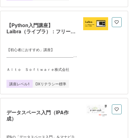
ントやLINEアカウントを利用した登録も
指します。しかし同時に、試験対策
可能です。 4.ログイン後、プログラミ
の学習をすることで、幅広いITの基礎知識
ングドリル画面から 「プログラミング基
を身につけることが可能であり、ITパスポ
礎」 を選択し、受講を開始してく
ート試験の受験有無 に関わらず、当
【Python入門講座】
講座の修了により一定のIT基礎知識を身に
Laibra（ライブラ）：フリープ
つけることができます。 当講座で
ラン
は、このITパスポート試験に合格するため
に必要な知識を動画で学ぶことができま
す。 一つの動画は長くても8分以内
【初心者におすすめ」講座】
にまとめられているため、まとまった時間
______________________________________
「Python」は AIを中心とした幅広い分野
が取れなくても、通勤通学の時間 や
で使用されている、今注目のプログラミン
休憩時間など、受講者のライフスタイルに
Ａｌｔｏ Ｓｏｆｔｗａｒｅ株式会社
グ言語です。 文法がシンプルであるこ
合わせた学習が可能です。
とから、はじめての方にもおすすめのプロ
当講座のカリキュラムは、以下のようにな
講座レベル1
DXリテラシー標準
グラミング言語と言われています。 本
っています。 1章 ITパスポー
コースではそんなPythonの基本文法につ
ト試験とは （ストラテジ系）
いて、実際にプログラムを作成しながら学
2章 企業と法務 3章 経営戦
んでいきます。 〇フリープランについ
略 4章 システム戦略 （マネ
ては、 ●「Python1」コース(全22レ
ジメント系） 5章 開発技術
データスペース入門（IPA作
ッスン)受講可能 ●その他全コース最
成）
初の3レッスン受講可能 ●決済情報
不要 ●受講期間制限なし ●学
習はブラウザ上で行うため、環境構築等の
準備は一切不要です。 となりますの
IPAの「データスペース入門」をマナビＤ