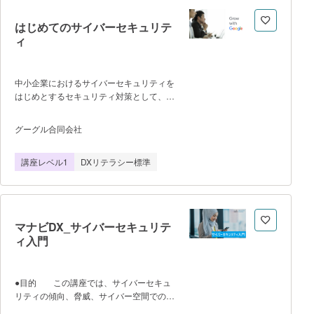
る個別指導 本講座は受講期間中何度で
も、ITパスポートのプロ（チュータ）に質
はじめてのサイバーセキュリテ
問をすることができます。 ITパスポー
ィ
トで躓くことが多い、テクノロジ系の問題
なども丁寧に解説します。 はじめから
おわりまで同じチュータが指導するため、
個人の成績や伸び具合に応じた的確なアド
中小企業におけるサイバーセキュリティを
バイスを行います。 ３．テキス
はじめとするセキュリティ対策として、情
ト形式＋22本の動画で効率よく学習
報セキュリティの現状とそれらを取り巻く
豊富な動画でわかりやすく解説！本講座
環境をもとに、セキュリティ対策の必要性
グーグル合同会社
は、テキストに加えて分かりやすい図やグ
を学びます。 そして、セキュリティ対
ラフ、また、22本の動画コンテンツが収
策を実施していくために、「内部からの情
講座レベル1
DXリテラシー標準
録されています。学ぶ内容によって最適な
報漏えいの防止」と「外部からの攻撃の防
コンテンツで学習をいただけま
止」の二つの軸で、組織のセキュリティに
す。 ■□コースの概要■□ 「IT
対するあり方や考え方を定義する方法をご
パスポート試験 合格総合対策コース」
紹介します。 本講座はオンデマンド動
は、実力養成レッスン+演習テストの合計
画形式ですので、日時を気にせず、いつで
マナビDX_サイバーセキュリテ
２コースで成り立っていま
もお好きなタイミングでご視聴いただけま
ィ入門
す。 動画視聴には登録が必要で
す。
●目的 この講座では、サイバーセキュ
リティの傾向、脅威、サイバー空間での安
全性の確保、個人データと企業データの保