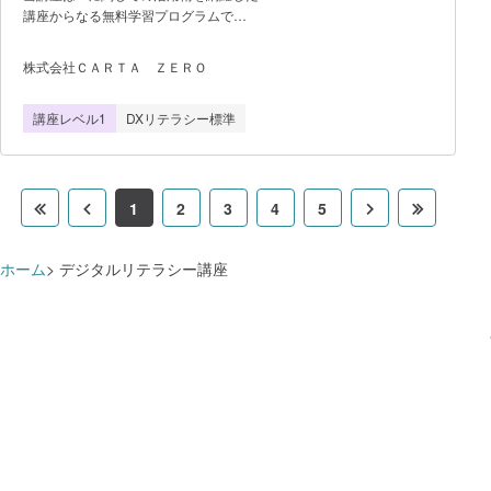
ＺＥＲＯが提供する学習サービスです。
講座からなる無料学習プログラムで
す。 AI活用におけるリスク管理やセキ
ュリティなどの概念から、ChatGPT、
株式会社ＣＡＲＴＡ ＺＥＲＯ
Perplexity、Gemini、copilot、
notebookLM、他各種AIツールの活用法を
講座レベル1
DXリテラシー標準
網羅してます。 ＜特徴＞ ・未
経験者でもAIボット作成やAIで資料作成
も ・「学習支援機能」でAIの知識定着
を支援 ・スマホからも見れる10分弱
の管理画面投影＆アニメーション講
1
2
3
4
5
座 複数名でのご利用（法人）の場
合「お問い合わせ・お申込み」から、個人
の方は「1アカウント発行する」よりお申
ホーム
デジタルリテラシー講座
込みください。 「Ｄ‐Ｍａｒｋｅ
ｔｉｎｇ Ａｃａｄｅｍｙ」は株式会社Ｃ
ＡＲＴＡ ＺＥＲＯが提供する学習サービ
スです。