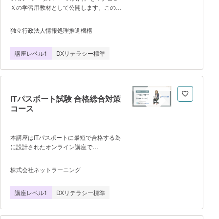
で、まずはお気軽にお試しください！
Ｘの学習用教材として公開します。この講
______________________________________
座を通じて欧州から始まったデータ主権の
考え方、データスペースの内容、メリッ
独立行政法人情報処理推進機構
ト、デジタル基盤について学ぶことができ
ます。この講座を通じてより多くの方にデ
講座レベル1
DXリテラシー標準
ジタル化社会、デジタル基盤の重要性につ
いて興味を持っていただければ幸いで
す。 第１部はデータスペースの概
要について掲載しています。 第１章
データスペース海外の動向 第２章 デ
ITパスポート試験 合格総合対策
ータスペースとは何か。そのメリットと
コース
は 第３章 データスペースのデータ連
携および特徴 第４章 データスペース
推進のための組織体制（欧州、日本）
第５章 国内・海外のデータ連携事例・想
本講座はITパスポートに最短で合格する為
定ケース 第2部は技術について掲
に設計されたオンライン講座で
載しています。 第６章 デジタル基
す。 ■□コースの特長■□ １．
盤 第７章 コネクタ 講師はデ
オンラインで完結 オンライン完結講座
株式会社ネットラーニング
ジタル基盤センター デジタルエンジニア
なので、スキマ時間に学習をすすめること
リング部 データスペースグループ所属の
ができます。また、実際の試験を想定した
講座レベル1
DXリテラシー標準
研究員が担当します。 ※本講座の受講
模擬試験も何度でも受けることができ、
には、Udemyのアカウント登録が必要に
CBT対策（PCでの試験）としてもご活用
なります。
いただけます。 ２．チュータによ