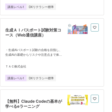
を短時間でキャッチアップ可能で
講座レベル1
DXリテラシー標準
す。 ＜特徴＞ ・未経験者でも
ChatGPTの仕組みから業務活用まで体系
的に習得可能 ・リスク管理やAPI連携
といった実務視点の内容も網羅 ・スマ
ホからも見れる10分弱のアニメーション
生成ＡＩパスポート試験対策コ
講座＆管理画面投影つき 複数名で
ース（Web通信講座）
のご利用（法人）の場合「お問い合わせ・
お申込み」から、個人の方は「1アカウン
ト発行する」よりお申込みくださ
い。 「Ｄ‐Ｍａｒｋｅｔｉｎｇ
・生成AIパスポート試験の合格を目指し、
Ａｃａｄｅｍｙ」は株式会社ＣＡＲＴＡ
生成AIの基礎からリスクや注意点まで体系
ＺＥＲＯが提供する学習サービスです。
的に学習することを目的とした、AI初心者
や文系、IT初心者でも理解できるように、
ＴＡＣ株式会社
わかりやすく丁寧に解説し、試験対策だけ
でなく実務でも活用できるAI知識を提供し
講座レベル1
DXリテラシー標準
ている講座です。 ・教室での対面
講座の開講はなく、全てオンライン完結型
で受講が可能です。 ・受講期間は
4ヵ月間です。 学習サイトのログイ
ン可能期間（4か月以上）と異なります。
【無料】Claude Codeの基本が
混同しないようにご留意くださ
学べるeラーニング
い。 ・学習項目／学習の流れは以
下の通りです。 0.生成AIパスポート