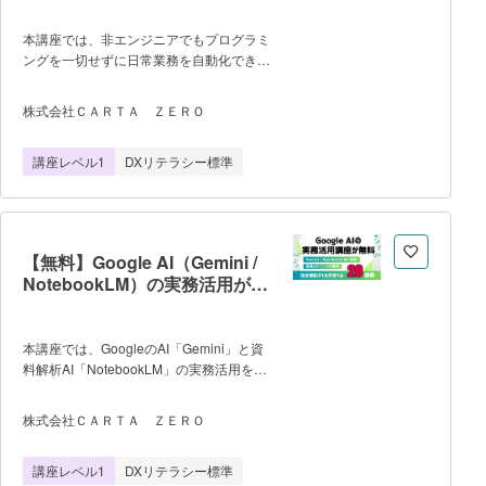
試験概要 1.AI（人工知能）と
は AIとAI研究の歴史、AIの基本技
本講座では、非エンジニアでもプログラミ
術 2.生成AIとは 生成AIに関
ングを一切せずに日常業務を自動化でき
連する技術、生成AIの代表モデル
る、Claudeの最新機能「Claude Code」
「ChatGPT」、その他の主要生成AI
の基礎を体系的に学べます。Chatや
株式会社ＣＡＲＴＡ ＺＥＲＯ
3.生成AIの種類と特徴 生成AIの種
Coworkとの違いといった全体像の理解か
類と特徴、生成AIの課題、RAG、AIエージ
ら、デスクトップアプリの初期設定、そし
講座レベル1
DXリテラシー標準
ェント 4.AIを利用する上で知ってお
てAIに「何度も使える独自の道具（スクリ
くべきこと 情報リテラシー、生成
プト）」を作らせるためのプロンプト（指
AIの関係権利・法律、AIに関する基本理
示文）の組み立て方まで、安全に使いこな
念・原則・共通の指針、AI新法 5.テ
すための導入ステップを3つの講座に凝縮
キスト生成A
しています。 ＜特徴＞ ・非エ
【無料】Google AI（Gemini /
ンジニア向けに、黒い画面（ターミナル）
NotebookLM）の実務活用が学
を使わない簡単な導入方法を解説 ・
べるeラーニング
Claude Codeに「自動化の道具」を作らせ
るためのプロンプト4要素を伝授 ・
「学習支援機能」でClaude Codeの基本操
本講座では、GoogleのAI「Gemini」と資
作とスキルの定着をサポート ・スマホ
料解析AI「NotebookLM」の実務活用を体
からも見られる10分弱の画面投影＆アニ
系的に学べます。 Google Workspace
メーション講座 ＜学習できるコン
との連携による業務効率化から、最新のリ
株式会社ＣＡＲＴＡ ＺＥＲＯ
テンツ＞ ・Claude Codeの概念と使
サーチ機能、膨大な資料からのスライド生
い分け ・ターミナルが不要なClaode
成、動画解析まで、現場ですぐに役立つ内
講座レベル1
DXリテラシー標準
Codeの導入から動作確認までの最短ステ
容を厳選しています。 ＜特徴