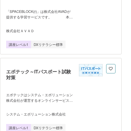
イルアクセス権限の設定から丁寧に解
説 ・ファイルの中身を読み取った高度
「SPACEBLOCK(r)」は株式会社AVADが
な自動仕分けとリネーム術を習得 ・ス
提供する学習サービスです。 本講
マホからも見られる10分弱の画面投影＆
座では、ブロックプログラミングを用い
アニメーション講座 ＜学習できる
て、プログラミングの基礎となる考え方を
コンテンツ＞ ・Chat・Code・
株式会社ＡＶＡＤ
段階的に学びます。 文字列の出力から
Coworkの使い分けと活用基準 ・
始まり、条件分岐・繰り返し・演算など、
Coworkのデスクトップ導入とフォルダ設
講座レベル1
DXリテラシー標準
データを扱うための基本的な処理を実践的
定の基本フロー ・プロンプト3つの基
に習得できます。 専門的な知識がなく
本パターンと使い分け ・ファイルの中
ても直感的に取り組める構成となってお
身を理解して仕分けるAIフォルダ整理
り、プログラミング的思考の育成にも最適
術 ・AIによる請求書の読み取りと正確
です。 初めてプログラミングを学ぶ方
なリネーム法 複数名でのご利用
エボテック～ITパスポート試験
が、デジタル技術を理解するための土台を
（法人）の場合「お問い合わせ・お申込
対策
築くことを目的とした入門講座です。
ブラウザ上でプログラミング学習ができる
ので、事前準備なしで学習が可能で
す。 お申し込みの流れ
エボテックはシステム・エボリューション
1.**「講座申込サイトに移る」**をクリッ
株式会社が運営するオンラインサービスで
クします。 2.表示されたページで、
す ■講座説明 ITパスポート
「プログラミングをはじめる」 または
試験とは、ITを利用する全ての人が持つべ
システム・エボリューション株式会社
「新規登録」 ボタンをクリックしま
き、ITに関する基礎的な知識を問う国家試
す。 3.画面の案内に沿って登録情報を
験です。 ITパスポート試験対策講座
講座レベル1
DXリテラシー標準
入力してください。 ※Googleアカウ
は、ITパスポート試験に合格することを目