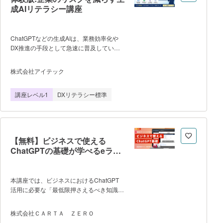
プロンプトの例 3. Copilot in Word を
成AIリテラシー講座
使った デモ 4. Copilot の情報習得の概
念図 5. 責任ある AI について 6.
Microsoft認定トレーニング ▼講
師 当社の厳しい講師品質基準をクリア
ChatGPTなどの生成AIは、業務効率化や
した、IT技術力とインストラクション技術
DX推進の手段として急速に普及していま
に優れた、経験豊富な講師が担当していま
す。 一方で、「機密情報の漏洩」や
す。 トレノケート株式会社 マイ
「著作権侵害」などのリスクも指摘されて
株式会社アイテック
クロソフト認定トレーナー 目代 昌
います。 本講座は、企業が生成AIを安
幸 SIerにて企業のITインフラ、特
全に活用するための基礎知識を短時間で学
講座レベル1
DXリテラシー標準
にMicrosoft
べる体験版eラーニングです。 製品版
講座から抜き出した３つの動画と、オリジ
ナルのリスク診断Ｗｅｂテストで構成され
ています。 カリキュラム ①生
成AIとは何か(8分16秒) 生成AIの基本概
【無料】ビジネスで使える
念と特徴を解説 ②生成AIができるこ
ChatGPTの基礎が学べるeラー
と・できないこと(4分16秒) 得意分野と
ニング
限界を理解し、過信を防ぐ ③生成AIを
利用するリスクの例(6分39秒) 情報漏
洩・著作権など企業リスクを学習 ④生
本講座では、ビジネスにおけるChatGPT
成AIリスク診断テスト(10問) 自社のAI活
活用に必要な「最低限押さえるべき知識」
用におけるリスク意識をチェック
を体系的に学べます。 仕組み理解・リ
スク対策・API概要・実践活用（マーケ・
株式会社ＣＡＲＴＡ ＺＥＲＯ
コンテンツ作成）まで、実務で役立つ知識