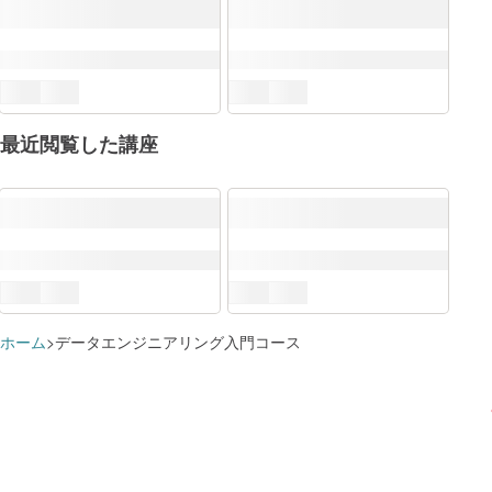
最近閲覧した講座
ホーム
データエンジニアリング入門コース
DX推進スキル標準（DSS-P）
ITスキル標準（ITSS）
すでに追加済みのようです
学習プランに追加しました
この講座で学べる知識・スキル