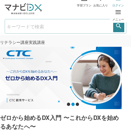
学習プラン
お気に入り
ログイン
メニュー
リテラシー講座
実践講座
ゼロから始めるDX入門 〜これからDXを始め
るあなたへ〜