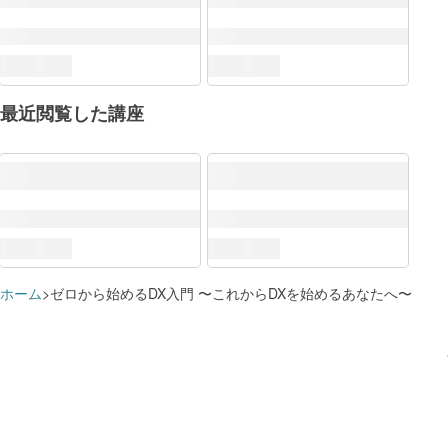
最近閲覧した講座
DXリテラシー標準
Why（DXの背景）
講座を
社会の変化
ホーム
ゼロから始めるDX入門 〜これからDXを始めるあなたへ〜
講座を
How（データ・技術の利活用）
講座を
すでに追加済みのようです
学習プランに追加しました
活用事例・利用方法
講座を