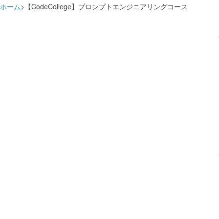
ホーム
【CodeCollege】プロンプトエンジニアリングコース
すでに追加済みのようです
学習プランに追加しました
How（データ・技術の利活用）
講座を
活用事例・利用方法
講座を
学習プランを見る
学習プランを見る
ツール利用
講座を