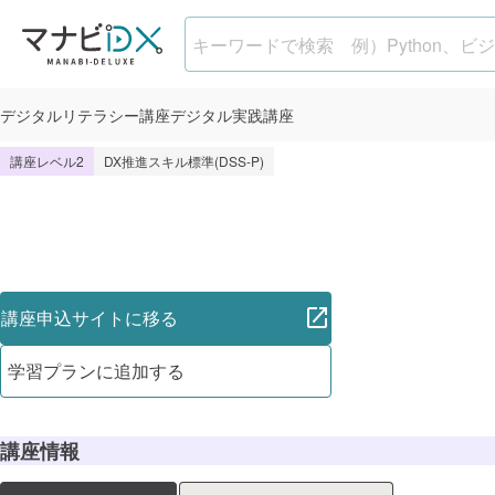
デジタルマーケティング
デジタル
リテラシー講座
デジタル
実践講座
講座レベル2
DX推進スキル標準(DSS-P)
講座申込サイトに移る
学習プランに追加する
講座情報