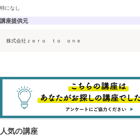
マーケティ
特になし
ブランディ
講座提供元
デザイン
顧客・ユー
株式会社ｚｅｒｏ ｔｏ ｏｎｅ
データ活用
データ・AIの
データ理解
人気の講座