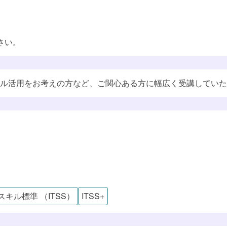
さい。
ル活用をお考えの方など、ご関心ある方に幅広く受講していた
ル標準（DSS-P）
学べる知識・スキル
これらのスキルに対応するロール
革
Tスキル標準 （ITSS）
ITSS+
ル・プロセス
すでに追加済みのようです
学習プランに追加しました