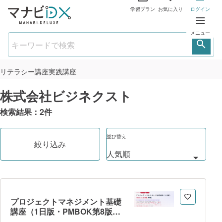
学習プラン
お気に入り
ログイン
メニュー
リテラシー講座
実践講座
株式会社ビジネクスト
検索結果：
2
件
並び替え
絞り込み
プロジェクトマネジメント基礎
講座（1日版・PMBOK第8版準
拠）