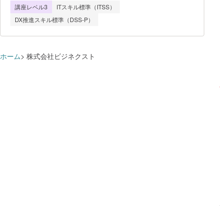
（約7 PDU相当）を取得できま
講座レベル3
ITスキル標準（ITSS）
までを 一気通貫でつなぐ「型」とし
す。 ◆対象者◆ -PM未経験〜
て学び、講義で学んだことをすぐ演習でア
DX推進スキル標準（DSS-P）
経験浅めの若手・メンバー -サブリー
ウトプットすることで、現場で使える実務
ダー層 -プロジェクトに関
スキルとして定着させます。 PM未
経験の方でも、2日間で「プロジェクトを
任されたとき、何 から手をつければよい
ホーム
株式会社ビジネクスト
か」に自信を持って着手できる状態を目指
します。 ◆講座内容◆
PMBOK第8版の全体像（6つの原則／7つ
のパフォーマンスドメイン／5つのフォー
カスエリア／40プロセス）をつか んだう
えで、 立上げ→計画→実行→監視・
コントロール→終結 の流れを全7モジュー
ルでたどります。講義6割・演習4割
で、 プロジェクト憲章・ステークホ
ルダー分析・WBS・スケジュール（クリ
ティカルパス）・リスク登録簿・
EVM など実務で使う代表的な成果物
を、全8回の演習で実際に作成しま
す。 修了者には受講証明書を発