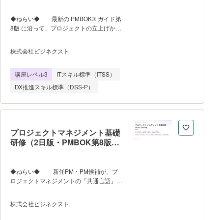
◆ねらい◆ 最新の PMBOK® ガイド第
8版 に沿って、プロジェクトの立上げから
終結までの流れと 「計画のつくり方」 を1
日で習得する入門講座です。 計画（ス
株式会社ビジネクスト
コープ・スケジュール・コスト・リスク・
コミュニケーション）を中心に、実行・監
講座レベル3
ITスキル標準（ITSS）
視（EVM入門）から終結まで PM の主要
エリアを一通りカバーします。 PM 未
DX推進スキル標準（DSS-P）
経験の方でも、1日で「現場で使える基
礎」と PM の共通言語を身につけます。終
盤の総合演習では、身近な案件を題材に
計画を一気通しで体験します。 ◆
講座内容◆ PMBOK第8版の全体像（6
プロジェクトマネジメント基礎
つの原則／7つのパフォーマンスドメイン
研修（2日版・PMBOK第8版準
／5つのフォーカスエリア／40プロセス）
拠）
をつか んだうえで、 立上げ→計画
→実行→監視・コントロール→終結 の流
◆ねらい◆ 新任PM・PM候補が、プ
れをたどります。 特に計画に重きを
ロジェクトマネジメントの「共通言語」と
おいて、プロジェクト計画を正しく作成で
「全体像」を、最新の PMBOK® ガイ
きる事に重きを置いています。 修了者
ド第8版に沿って体系的に習得することを
株式会社ビジネクスト
には受講証明書を発行します。PMP®等の
ねらいとします。我流・OJTでは断片的に
保有者は、PDU申請に使える受講記録
なりがちなPMの知識を、立上げから終結