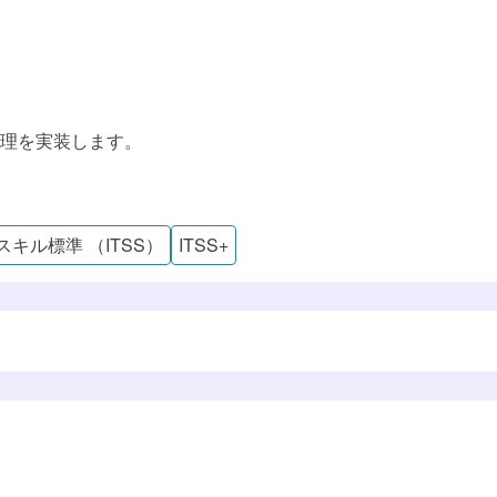
理を実装します。
Tスキル標準 （ITSS）
ITSS+
ル標準（DSS-P）
準（ITSS）
学べる知識・スキル
これらのスキルに対応するロール
すでに追加済みのようです
学習プランに追加しました