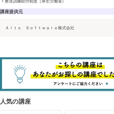
データ活用
教育訓練給付制度（厚生労働省）
ITスペシャリ
講座提供元
AI・データサ
数理統計・
Ａｌｔｏ Ｓｏｆｔｗａｒｅ株式会社
機械学習・
人気の講座