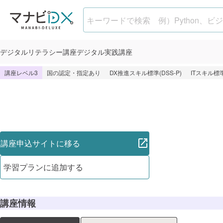
【CodeCollege】Python+A
デジタル
リテラシー講座
デジタル
実践講座
講座レベル3
国の認定・指定あり
DX推進スキル標準(DSS-P)
ITスキル標準
講座申込サイトに移る
学習プランに追加する
講座情報