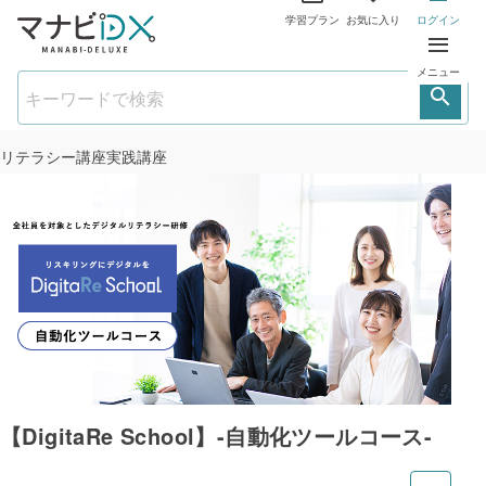
学習プラン
お気に入り
ログイン
メニュー
リテラシー講座
実践講座
【DigitaRe School】-自動化ツールコース-