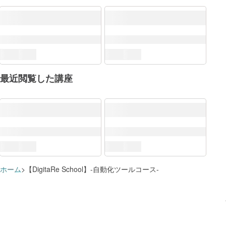
最近閲覧した講座
DXリテラシー標準
ホーム
【DigitaRe School】-自動化ツールコース-
How（データ・技術の利活用）
講座を
活用事例・利用方法
講座を
すでに追加済みのようです
学習プランに追加しました
ツール利用
講座を