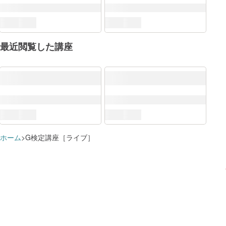
最近閲覧した講座
ホーム
G検定講座［ライブ］
DX推進スキル標準（DSS-P）
ITスキル標準（ITSS）
すでに追加済みのようです
学習プランに追加しました
この講座で学べる知識・スキル
職種共通
講座を