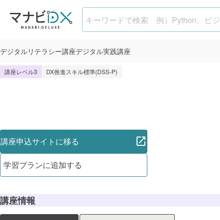
生成AI×業務効率化 実践コース 3
デジタル
リテラシー講座
デジタル
実践講座
講座レベル3
DX推進スキル標準(DSS-P)
講座申込サイトに移る
学習プランに追加する
講座情報