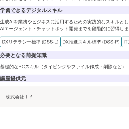
学習できるデジタルスキル
生成AIを業務やビジネスに活用するための実践的なスキルとして、
AIエージェント・チャットボット開発までを段階的に習得し
DX推進スキ
DXリテラシー標準 (DSS-L)
DX推進スキル標準 (DSS-P)
I
必要となる前提知識
この講座で
基礎的なPCスキル（タイピングやファイル作成・削除など）
講座提供元
データ活用
株式会社ｉｆ
データ・AIの
データ・AI
テクノロジ