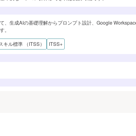
生成AIの基礎理解からプロンプト設計、Google Worksp
ます。
ル標準（DSS-P）
Tスキル標準 （ITSS）
ITSS+
学べる知識・スキル
これらのスキルに対応するロール
すでに追加済みのようです
学習プランに追加しました
戦略的活用
活用戦略
学習プランを見る
学習プランを見る
ー