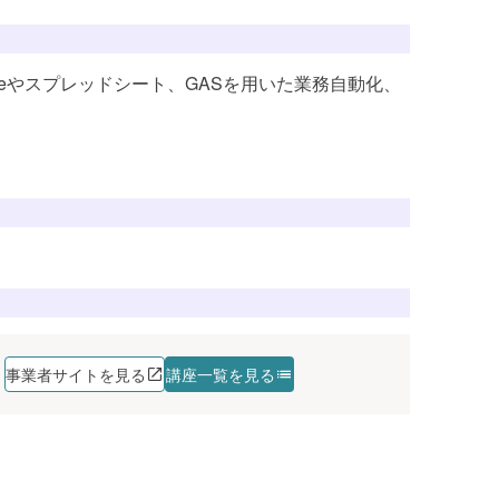
aceやスプレッドシート、GASを用いた業務自動化、
講座を探す
事業者サイトを見る
講座一覧を見る
講座を探す
講座を探す
講座を探す