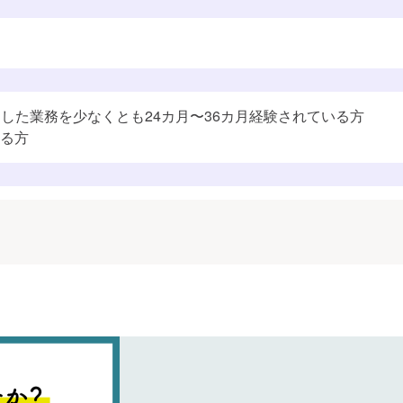
準（ITSS）
ー
すでに追加済みのようです
学習プランに追加しました
開発
スト
ンフラ活用
連した業務を少なくとも24カ月〜36カ月経験されている方
る方
学習プランを見る
学習プランを見る
ィ
技術
計・開発・構築