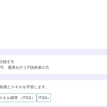
を目指す方
守、運用を行うIT技術者の方
ル標準（DSS-P）
な知識とスキルを学習します。
Tスキル標準 （ITSS）
ITSS+
学べる知識・スキル
これらのスキルに対応するロール