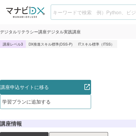
CompTIA Cloud+
デジタル
リテラシー講座
デジタル
実践講座
講座レベル3
DX推進スキル標準(DSS-P)
ITスキル標準（ITSS）
講座申込サイトに移る
学習プランに追加する
講座情報