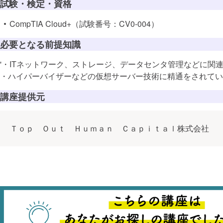
ITスキル標
試験・検定・資格
テクノロジ
CompTIA Cloud+（試験番号：CV0-004）
ソフトウェア
必要となる前提知識
ITスペシャリ
クラウドイ
'・ITネットワーク、ストレージ、データセンタ管理などに関
・ハイパーバイザーなどの仮想サーバー技術に精通をされてい
セキュリテ
講座提供元
セキュリティ
セキュア設
Ｔｏｐ Ｏｕｔ Ｈｕｍａｎ Ｃａｐｉｔａｌ株式会社