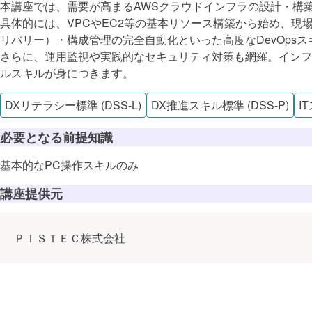
本講座では、需要が高まるAWSクラウドインフラの設計・構
テクノロジ
ITSS+
具体的には、VPCやEC2等の基本リソース構築から始め、現場の主流であ
ITスキル標
リバリー）・構成管理の完全自動化といった高度なDevOps
ソフトウェア
さらに、運用監視や実践的なセキュリティ対策も網羅。インフ
ルスキルが身につきます。
チーム開発
クラウド
ソフトウェ
DXリテラシー標準 (DSS-L)
DX推進スキル標準 (DSS-P)
I
ITスペシャリ
ネットワーク
Webアプリ
セキュリティ
クラウドイ
必要となる前提知識
SREプロセ
基本的なPC操作スキルのみ
セキュリテ
講座提供元
セキュリティ
ＰＩＳＴＥＣ株式会社
セキュア設