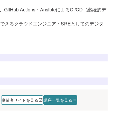
。
講座を探す
 Actions・AnsibleによるCI/CD（継続的デ
講座を探す
できるクラウドエンジニア・SREとしてのデジタ
講座を探す
講座を探す
講座を探す
講座を探す
講座を探す
講座を探す
講座を探す
講座を探す
講座を探す
講座を探す
講座を探す
事業者サイトを見る
講座一覧を見る
講座を探す