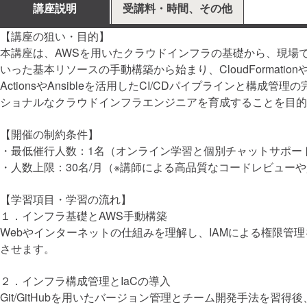
講座説明
受講料・時間、その他
【講座の狙い・目的】
本講座は、AWSを用いたクラウドインフラの基礎から、現場で求
いった基本リソースの手動構築から始まり、CloudFormationや
ActionsやAnsibleを活用したCI/CDパイプライン
ショナルなクラウドインフラエンジニアを育成することを目的
【開催の制約条件】
・最低催行人数：1名（オンライン学習と個別チャットサポー
・人数上限：30名/月（※講師による高品質なコードレビュー
【学習項目・学習の流れ】
１．インフラ基礎とAWS手動構築
Webやインターネットの仕組みを理解し、IAMによる権限管理
させます。
２．インフラ構成管理とIaCの導入
Git/GitHubを用いたバージョン管理とチーム開発手法を習得後、