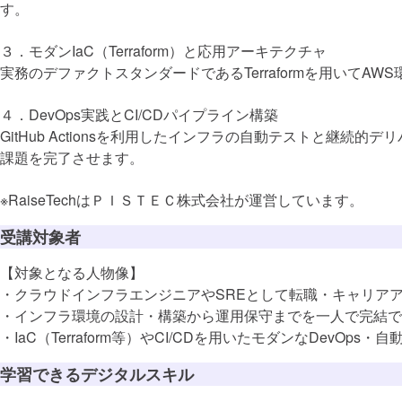
す。
３．モダンIaC（Terraform）と応用アーキテクチャ
実務のデファクトスタンダードであるTerraformを用いてAWS環
４．DevOps実践とCI/CDパイプライン構築
GitHub Actionsを利用したインフラの自動テストと継続
課題を完了させます。
※RaiseTechはＰＩＳＴＥＣ株式会社が運営しています。
受講対象者
DX推進スキ
【対象となる人物像】
・クラウドインフラエンジニアやSREとして転職・キャリア
・インフラ環境の設計・構築から運用保守までを一人で完結で
・IaC（Terraform等）やCI/CDを用いたモダンなDevOp
この講座で
学習できるデジタルスキル