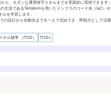
築から、モダンな運用保守スキルまでを実践的に習得できます
ー
るTerraformを用いたインフラのコード化（IaC）や、GitHub
準（ITSS）
スキルを学習します。
開発
ラの設計から自動化までを一人で完結でき、即戦力として活躍
すでに追加済みのようです
学習プランに追加しました
ア設計手法
Tスキル標準 （ITSS）
ITSS+
スト
ケーション基本技術
ンフラ活用
学習プランを見る
学習プランを見る
ス
ィ
技術
計・開発・構築