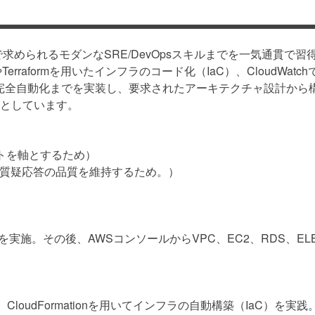
められるモダンなSRE/DevOpsスキルまでを一気通貫で習得
Terraformを用いたインフラのコード化（IaC）、CloudWa
と構成管理の完全自動化までを実装し、要求されたアーキテクチャ設
としています。
トを軸とするため）
や質疑応答の品質を維持するため。）
を実施。その後、AWSコンソールからVPC、EC2、RDS、E
CloudFormationを用いてインフラの自動構築（IaC）を実