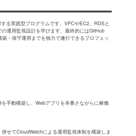
する実践型プログラムです。VPCやEC2、RDSと
tchでの運用監視設計を学びます。最終的にはGitHub
計から構築・保守運用までを独力で遂行できるプロフェッ
LBを手動構築し、Webアプリを本番さながらに稼働
践。併せてCloudWatchによる運用監視体制を構築しま