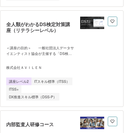
1. eラーニング上で科目A試験対策を行
https://www.ipa.go.
い、学習条件をクリア 2. 6月/7月 また
は 12月/1月に開催される科目A免除試験に
合格で1年間「科目A試験免除」 3. eラ
ーニング上で科目B試験対策を行い、免除
全人類がわかるDS検定対策講
期間中に本試験を受験 ・到達目
座（リテラシーレベル）
標 科目A免除試験の合格 基本情報
技術者試験の合格 ・受講にあたっ
ての注意事項 ※科目A免除制度と
＜講座の目的＞ 一般社団法人データサ
は 基本情報技術者試験の科目A分野を
イエンティスト協会が主催する「DS検
免除できる特別な制度です。独習ゼミ上で
定」を対策するオンライン講座です。
学習条件をクリアし、事前に「科目A免除
DS検定で出題するデータサイエンス・デ
株式会社ＡＶＩＬＥＮ
試験」に合格すると、その後「1年間」科
ータエンジニアリング・AIビジネスの領域
目A試験を免除することができます。1年
をそれぞれ初心者でもわかりやすく解説し
以内であればいつでも科目B試験のみ受験
講座レベル2
ITスキル標準（ITSS）
ています。 ＜プログラムの内容、
となります。初めて受験される方や、効率
流れ＞ 【ステップ1】AI・データサイ
ITSS+
良く合格を目指したい方などにおすすめで
エンス・データエンジニアリングに関する
す。 ※免除制度と試験の詳
DX推進スキル標準（DSS-P）
講義動画を視聴 【ステップ2】模擬問
題に合格する ＜講師について
＞ メイン講師：西川薫 名古屋大学
大学院卒。在学中は他大学とも連携し、望
遠鏡の制御・データ記録を行う分散システ
内部監査人研修コース
ムの開発を主導。さらに望遠鏡で得られた
三次元データに機械学習を用いた新たな解