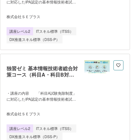
に対応したIPA認定の基本情報技術者試験
の対策eラーニング。 書籍・動画・
WEBテストで対策を行い、期中の科目A免
株式会社ＳＥプラス
除試験に合格すれば、その後1年間の科目
A試験を免除できます。 ・プログ
講座レベル2
ITスキル標準（ITSS）
ラムの流れ 1. eラーニング上で科目A
試験対策を行い、学習条件をクリア 2.
DX推進スキル標準（DSS-P）
6月/7月 または 12月/1月に開催される科目
A免除試験に合格で1年間「科目A試験免
除」 ・到達目標 科目A免除試
験の合格 基本情報技術者試験 科目A試
験合格相当の知識の習得 ・受
独習ゼミ 基本情報技術者総合対
講にあたっての注意事項 ※科目A免除
策コース（科目A・科目B対策
制度とは 基本情報技術者試験の科目A
まで含む）
分野を免除できる特別な制度です。独習ゼ
ミ上で学習条件をクリアし、事前に「科目
・講座の内容 「科目A試験免除制度」
A免除試験」に合格すると、その後「1年
に対応したIPA認定の基本情報技術者試験
間」科目A試験を免除することができま
の対策eラーニング。 書籍・動画・
す。1年以内であればいつでも科目B試験
WEBテストで対策を行い、期中の科目A免
株式会社ＳＥプラス
のみ受験となります。初めて受験される方
除試験に合格すれば、その後1年間の科目
や、効率良く合格を目指したい方などにお
A試験を免除できます。 科目A免除試
すすめです。 ※免除制度と試験の
講座レベル2
ITスキル標準（ITSS）
験後は、科目B対策コンテンツで学習を行
詳細はIPA（情報処理推進機構）のWebペ
います。 ・プログラムの流れ
DX推進スキル標準（DSS-P）
ージをご参照ください。