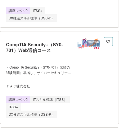
す。 自動的に有料プランに移行するこ
覧後、システム上で確認テスト、最終確認
とはございませんのでご安心くださ
講座レベル2
ITSS+
テストを行い、全問正解していただきま
い。 複数名でのご利用（法人）の
す。 ・その他講義に関する受講レポー
DX推進スキル標準（DSS-P）
場合「お問い合わせ・お申込み」から、個
ト（アンケート）の提出をしていただきま
人の方は「1アカウント発行する」よりお
す。 目標 ・データサイエンス
申込みください。 「Ｄ‐Ｍａｒｋ
の社会状況・技術の概要を体系的に学び、
ｅｔｉｎｇ Ａｃａｄｅｍｙ」
ビジネスへの活用方法や全体像を短期間で
把握する。 ・統計的手法の基本と機械
CompTIA Security+（SY0-
学習の最先端を概観し、予測・分析への活
701）Web通信コース
用可能性や重要な考え方を理解す
る。 ・AI・データサイエンス活用に伴
うコンプライアンスや倫理的課題への対応
・CompTIA Security+（SY0-701）試験の
のための基礎的な行動規範を身につけ
試験範囲に準拠し、サイバーセキュリティ
る。 注意 ・「データサイエン
分野の基礎から実務的なセキュリティ知識
ス入門」「情報倫理」「統計学概論」「機
までを体系的に学習できる講座です。ネッ
ＴＡＣ株式会社
械学習概論」講義を組み合わせたコースで
トワーク保護、脅威検知、データ保護な
す。 ・ 講座のお申し込みは、
ど、セキュリティ人材に必要な基礎スキル
https://www.utokyo-
講座レベル2
ITスキル標準（ITSS）
を習得でき、実務を見据えたスキル習得が
ext.co.jp/datascience/dss/oqcよりお申込
できるよう構成されています。 ・
ITSS+
みください。 ・Eラーニングシステム
教室での対面講座の開講はなく、全てe-ラ
のアクセスURLは、受講開始数日前にメ
DX推進スキル標準（DSS-P）
ーニングで受講が可能です。 ・受
講期間は10ヵ月間です。 学習サイ
トのログイン可能期間（10か月以上）と