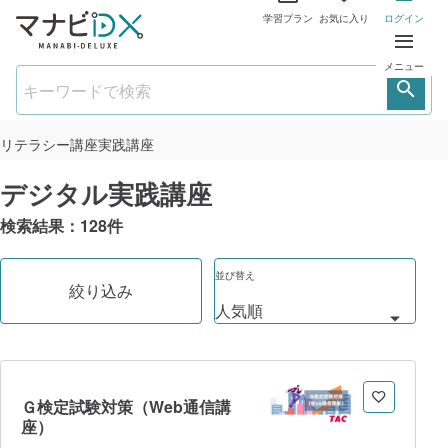
学習プラン
お気に入り
ログイン
メニュー
リテラシー講座
実践講座
デジタル実践講座
検索結果：
128
件
並び替え
絞り込み
Ｇ検定試験対策（Web通信講
座）