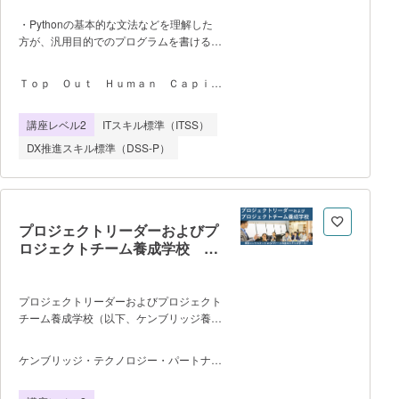
お願いいたします。
・Pythonの基本的な文法などを理解した
方が、汎用目的でのプログラムを書けるよ
うになるための必要な知識を習得すること
ができます。 ・学習項目は次のと
Ｔｏｐ Ｏｕｔ Ｈｕｍａｎ Ｃａｐｉｔ
おりです。 1.オブジェクト指向入
ａｌ株式会社
門 クラスとインスタンス メソッ
講座レベル2
ITスキル標準（ITSS）
ド 副作用を目的としたメソッドv
値の取得を目的としたメソッド dir関
DX推進スキル標準（DSS-P）
数 2.クラス 自作クラスとイン
スタンス クラスとメソッドの定義
コンストラクタの定義 インスタンス変
数 クラスの命名ルール クラスを持
つクラス 継承 3.ファイル処
プロジェクトリーダーおよびプ
理 ファイルの読み込み ファイルオ
ロジェクトチーム養成学校
ブジェクト ファイルへの書き込み
Foundationコース プロジェ
バイナリファイル with/as バッフ
クトワークにおける基本動作
ァリング 相対パスと絶対パス プロ
プロジェクトリーダーおよびプロジェクト
グラムファイルの文字コード ファイル
チーム養成学校（以下、ケンブリッジ養成
の読み書きと文字コード 4.例外処
学校）はケンブリッジテクノロジーパート
理 例外処理の構文 例外クラス
ナーズ株式会社が運営しています。 本
ケンブリッジ・テクノロジー・パートナー
Raise 複数のexcept, elseと
研修は、変革プロジェクトを推進するため
ズ株式会社
finally 5.Pythonの主要な型 リ
の8つの基礎スキルを学べるだけでなく、
ストの主要なメソッド タプルの利