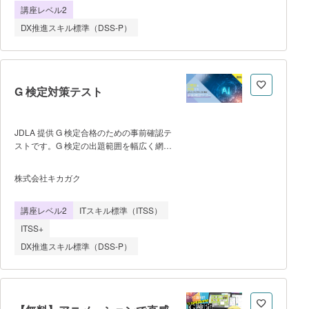
法 5.ディープラーニングの概
講座レベル2
省「DXリテラシー標準」の中でも、特に
要 6.ディープラーニングの手
「クラウド」「ハードウェア・ソフトウェ
DX推進スキル標準（DSS-P）
法 7.画像認識・物体検出 8.自
ア」「ネットワーク」の3項目をデジタル
然言語処理と音声認識 9.強化学
技術の基礎としてカバーし、さくらインタ
習 10.生成
ーネットのサービスや「さくらのクラウ
ド」を用いたシステム構成やアーキテクチ
ャ設計等、実践的なクラウドに関する知識
G 検定対策テスト
を得ていただける内容になっていま
す。 ※会員登録（ログイン）の後「学
習する」よりお申し込みください。
JDLA 提供 G 検定合格のための事前確認テ
ストです。G 検定の出題範囲を幅広く網羅
した 100 以上の問題を通して、理解度の
確認や学習にご活用頂けます。G 検定合格
株式会社キカガク
を目指す方、AI に対する理解度を確認し
たい方にオススメのコースです。
講座レベル2
ITスキル標準（ITSS）
【スケジュール】 ▪AI とは ・AI の
定義 ・AI の歴史 ・AI の動向（探
ITSS+
索・推論） ・AI の動向（知識表
DX推進スキル標準（DSS-P）
現） ・機械学習・深層学習 ・AI
の問題点 ▪基礎数学 ・数理統
計 ▪機械学習の手法 ・教師あり学
習 ・教師なし学習 ・強化学
習 ・モデルの評価 ▪ディープラー