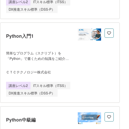
講座レベル2
ITスキル標準（ITSS）
は ・クラウドとは ▪データの取
り扱い方 ・データの種類 ・
DX推進スキル標準（DSS-P）
データベースの種類 ・DB とは
・OLTP と OLAP ・非リレーシ
ョナルデータベース ・リレーショ
ナルデータベースと NoSQL の違
い 13:00~15:00 ▪データマネ
Python入門1
ジメントについての理解 ・データマ
ネジメントとは ・データマネジメン
トの重要性 ・データマネジメントの
簡単なプログラム（スクリプト）を
定義 15:00~17:30 ▪DAMA
「Python」で書くための知識をご紹介し
ホイール図 ・DAMA ホイール図 11
ます。はじめに必要となるPythonの実行
領域 ▪データマネジメントの 3 階
手順を学習し、基本文法や制御構造、複合
ＣＴＣテクノロジー株式会社
層 ・戦略層、実行層、組織層 ▪
データ型などの基本文法を中心に基礎知識
演習：組織的なデータマネジメントへの取
とスキルを習得します。 プログラミン
り組み方
講座レベル2
ITスキル標準（ITSS）
グの経験がない方を対象としているため、
これから新たにPythonを学習しようと検
DX推進スキル標準（DSS-P）
討している方には最適のコースとなってお
ります。 本コースはPython 基礎文法
「前編」です。 ※修了証の発行を
希望される方は、お申し込みの際、申し込
みフォーム備考欄に「マナビDXを閲覧」
Python中級編
かつ「修了証発行を希望する」旨、記載を