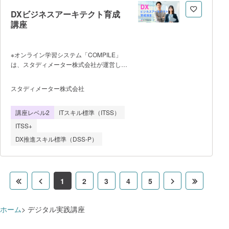
ンデックスの変更、データ処理）－
DataFrame（作成、インデックスの変更、
DXビジネスアーキテクト育成
データ処理、データの結合、ファイルの入
講座
出力） ●Matplotlib、Seaborn－グラフ
描画（折れ線、棒、ヒストグラム、ボック
スプロット、散布図、散布図行列、等）
※オンライン学習システム「COMPILE」
は、スタディメーター株式会社が運営して
います。 「デジタルスキル標準
（DSS）」で定義される人材類型の一つで
スタディメーター株式会社
ある「ビジネスアーキテクト」の要件を網
羅したオンライン講座です。DXの基礎か
講座レベル2
ITスキル標準（ITSS）
らデジタル技術の基礎的な知識、施策立
案、生成AI時代の思考法まで、DXを推進
ITSS+
するリーダーとしてのスキルを幅広く習得
DX推進スキル標準（DSS-P）
できます。 【本講座の特
徴】 ・スタディメーター社が提供する
DX研修の人気コンテンツを再編集。本講
座1つで、ビジネスアーキテクトの必要ス
1
2
3
4
5
キルを網羅できます。 ・レクチャーご
との確認テストで理解度確認のほか、施策
立案ワークシートを活用すれば、講義を受
ホーム
デジタル実践講座
けながら自社のDX施策立案ができま
す。 ・DX用語集や、本講座の内容を