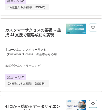
講座レベル2
現場での『実践力』が身につく４か月間の
用 セット型 辞書型 文字列の主
プログラムです。 ◆ケンブリッジ
DX推進スキル標準（DSS-P）
要な処理 6.補足資料 コーディ
養成学校とは 「社内にプロジェクトを
ング規約 re
リードできる人材を育てたいが、どう育成
するか悩ましい」「変革プロジェクトを行
いたいが、コンサルを雇うのは難しい/自
分たちで推進したい」という課題を解決す
カスタマーサクセスの基礎 ～生
るために生まれた研修プログラムで
成 AI 支援で顧客成功を実現す
す。 コンサルティングの現場で生まれ
る CS～（12 PDU取得: Ways
た方法論を【現役のコンサルタント】がレ
of Working）
クチャーします。 ◆Foundationコー
本コースは、カスタマーサクセス
スでは、会議でスムーズに合意形成を取る
（Customer Success）の基本から応用ま
ファシリテーションや「伝わる資料」の作
でを体系的に学ぶ実践型講座です。「顧客
り方など、ビジネスマンとしての基本動作
の成功が自社の成長を生む」という視点の
株式会社ネットラーニング
に焦点をあてることで、プロジェクトの全
もと、SaaS やサブスクリプション時代に
行程で必要となる基礎スキルの習得を目指
求められる CS の役割を深く理解しま
します。 ◆本研修の特徴 ・現役コ
講座レベル2
す。 KPI 設計、ライフサイクル支
ンサルタントが講師：プロジェクト現場で
援、ツール活用、部門連携、リテンション
DX推進スキル標準（DSS-P）
得たノウハウを、具体的な事例と共に余す
施策など、実務に直結する知識を網
ことなくレクチャーします ・徹底的な
羅。 さらに、AI による離脱予兆の検
実践サイク
知や顧客満足度向上の仕組みづくりも学び
ます。 初学者にもやさしい構成なが
ら、LTV 最大化をめざす戦略的な思考と実
ゼロから始めるデータサイエン
践力を養成します。 本コースの学