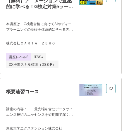
【無料】アニメーションで直感
ニングの概要 ・ニューラルネットワ
的に学べる！G検定対策eラーニ
ークとディープラーニング ・ディー
ング
プラーニングのアプローチ ・開発環
境とデータ ・活性化関数 ・学習
本講座は、G検定合格に向けてAIやディー
の最適化 ・さらなるテクニック ▪
プラーニングの基礎を体系的に学べる内容
ディープラーニングの手法 ・
です。 公式シラバスに準拠し、アニメ
CNN ・生成モデル ・画像処理の
ーションと図解で複雑な概念も直感的に理
応用タスク ・自然言語処理 ・音
株式会社ＣＡＲＴＡ ＺＥＲＯ
解できるよう設計。 単なる暗記ではな
声処理 ・深層強化学習 ▪ディープ
く、背景や社会的影響まで深く学べま
ラーニングの周辺知識 ・
講座レベル2
ITSS+
す。 ＜特徴＞ ・G検定公式シ
ラバスに沿った体系的カリキュラム ・
DX推進スキル標準（DSS-P）
未経験者でもAIやディープラーニングの基
礎から学べる ・アニメーションと図解
を活用し、難解な内容も視覚的に理
解 ・技術背景や哲学的課題まで深く学
べる設計 ・「学習支援機能」で知識の
概要速習コース
理解と定着をサポート ・スマホからも
見られる10分弱のアニメーション＆画面
解説講座 本講座は、申し込みから
講座の内容： 最先端を含むデータサイ
2か月間は無料で動画 eラーニングを視聴
エンス技術のエッセンスを短期間で深く学
いただけます。 上記期間終了後に継続
びます。 流れ・形式： ・
利用を希望される場合は、6ヶ月単位
Eラーニングオンデマンド（毎週水曜日よ
東京大学エクステンション株式会社
（30,000円）でご契約いただけま
り開講）にて学びます。 ・各講義を閲