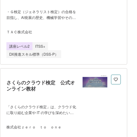
・Ｇ検定（ジェネラリスト検定）の合格を
目指し、AI発展の歴史、機械学習やその代
表的なアルゴリズム、ディープラーニング
やその手法、教師あり学習・教師なし学
ＴＡＣ株式会社
習、ニューラルネットワーク、深層学習、
自然言語処理、画像認識など、AI技術の基
講座レベル2
ITSS+
礎理論を学習するとともに、統計やデータ
分析の基礎、AI導入時の考え方、AIプロジ
DX推進スキル標準（DSS-P）
ェクトの実務的な知識、法的・倫理的な側
面についても扱われるため、単なる資格対
策に留まらず、実務に活かせるAIリテラシ
ーを身につけられる講座です。 ・
教室での対面講座の開講はなく、全てオン
さくらのクラウド検定 公式オ
ライン完結型で受講が可能で
ンライン教材
す。 ・受講期間は6ヵ月間で
す。 学習サイトのログイン可能期間
（6ヵ月以上）と異なります。混同しない
「さくらのクラウド検定」は、クラウド化
ようにご留意ください。 ・学習項
に取り組む企業や IT の学びを深めたい学
目／学習の流れは以下の通りです。
校の先生、次世代を担う子どもたちなど、
0.ガイダンス 1.人工知能とは
広範囲に渡るDX人材育成のためにさくら
株式会社ｚｅｒｏ ｔｏ ｏｎｅ
2.人工知能をめぐる動向 3.人工知能
インターネットが設立した検定です。
の問題点 4.機械学習の具体的な手
本コースはその公式教材として、経済産業