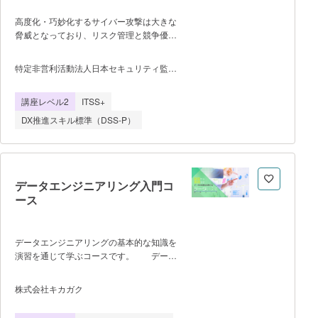
析手法を適用することで、銀河系の姿を復
高度化・巧妙化するサイバー攻撃は大きな
元する研究を行った。AVILENでは研究発
脅威となっており、リスク管理と競争優位
表やコーディングの経験を活かし、主にE
性の確保のために、組織の情報セキュリテ
資格講座の教材作成に携わっている。
ィマネジメントと情報セキュリティ監査は
特定非営利活動法人日本セキュリティ監査
欠かせないものとなっています。
協会
JASAでは、質の高い内部監査を実施でき
講座レベル2
ITSS+
る内部監査人育成のためのオンライン講座
を提供しています。全11回150分に収録し
DX推進スキル標準（DSS-P）
た動画では認定講師がわかりやすく解説し
ます。自宅等での受講が可能で、自分のペ
ースで繰り返し学習可能です。また、学習
後オンライン試験により学習到達度を確認
でき、合格者は能力認定（QISEIA:キシ
データエンジニアリング入門コ
ア）を受けることが可能です。 ※
ース
個人の方の申し込み方法※ ・本コース
の内容確認、環境の事前確認 ・教材の
購入 ・申込（オンライン受付） ・
データエンジニアリングの基本的な知識を
アカウント登録、パスワード設定 ・コ
演習を通じて学ぶコースです。 データ
ース購入（クレジットカード決済） ・
ベースの基本操作をわかりやすく学ぶこと
研修受講、能力認定試験、採点結果通
が出来ます。 【スケジュー
株式会社キカガク
知 ・能力認定申請
ル】 09:30~12:00 ▪イントロダクシ
ョン ・データエンジニアリングと