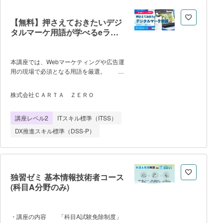
異なります。混同しないようにご留意くだ
さい。 ・学習項目／学習の流れは
【無料】押さえておきたいデジ
以下の通りです。 0.CompTIA
タルマーケ用語が学べるeラー
Security+（SY0-701）ガイダンス 1.
ニング
セキュリティの基礎 セキュリティ
の基礎 2.暗号化 暗号化、ハ
本講座では、Webマーケティングや広告運
ッシュとデジタル署名、PKI、公開鍵証明
用の現場で必須となる用語を厳選。
書 3.認証 認証、認証システ
CV・CTR・セッション・MQL・UTMパラ
ム、アクセス制御 4.ネットワークセ
メータなど、部署を越えて“会話が通じ
キュリティ ネットワーク機器のセ
株式会社ＣＡＲＴＡ ＺＥＲＯ
る”ようになるための基礎知識が、効率よ
キュリティ、セキュリティ機器の導入、プ
く身につきます。 ＜特徴＞ ・
ロトコルのセキュリティ 5.脅威と対
講座レベル2
ITスキル標準（ITSS）
未経験者でもマーケティングの“共通言
策 脅威アクター、クライアン
語”を短時間で習得可能 ・「学習支援
DX推進スキル標準（DSS-P）
機能」で用語の理解と定着をサポー
ト ・スマホからも見れる10分弱のア
ニメーション講座＆画面解説つき
複数名でのご利用（法人）の場合「お問い
合わせ・お申込み」から、個人の方は「1
独習ゼミ 基本情報技術者コース
アカウント発行する」よりお申込みくださ
(科目A分野のみ)
い。 「Ｄ‐Ｍａｒｋｅｔｉｎｇ
Ａｃａｄｅｍｙ」は株式会社ＣＡＲＴＡ
ＺＥＲＯが提供する学習サービスです。
・講座の内容 「科目A試験免除制度」