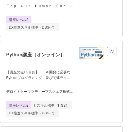
実践力を習得します。 ・データ分析の
ラシーレベルのシラバスに沿った構成とな
Ｔｏｐ Ｏｕｔ Ｈｕｍａｎ Ｃａｐｉｔ
プロセスと技術要素を理解します。 ・
っているため、試験を受験予定の方にもお
ａｌ株式会社
Pythonライブラリを使ったデータ処理と
すすめのコースです。 ※修了証の
講座レベル2
分析の手法を習得します。 ・確率･統
発行を希望される方は、お申し込みの際、
計･可視化など､分析のための基礎知識を学
申し込みフォーム備考欄に「マナビDXを
DX推進スキル標準（DSS-P）
ぶことによりデータを起点とした課題解決
閲覧」かつ「
力を高めることが出来ます。 ・学
習項目は次のとおりです。 1.数学のお
さらい 2.データ分析ライブラリ 3.
機械学習の概念 4.scikit-learnを使った
Python講座［オンライン］
機械学習の実践 ※使用するテキス
トには、「Python3エンジニア認定データ
分析試験」の主教材である翔泳社
【講座の狙い/目的】 AI開発に必要な
「Pythonによる新しいデータ分析の教科
Pyhtonプログラミング、及び関連ライブ
書」との関連ページを表示してありま
ラリ、Numpy、Pandas、Matplotlib、
す。 ※定員16名
Seabornの基礎を学べる。 【開催
デロイトトーマツディープスクエア株式会
の制約条件（最低催行人数や人数上
社
限）】 ー 【学習項目/学習の
講座レベル2
ITスキル標準（ITSS）
流れ】 ●Python基礎ー基本的な文法、
データ構造、関数とクラス、ファイル処
DX推進スキル標準（DSS-P）
理 ●Numpy基礎－Numpy配列、配列の
構造、多次元配列、配列計算、配列同士の
連結 ●Pandas基礎－Series（作成、イ