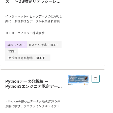
ス 〜DS検定リテラシーレベ
習を通して、変化の時代に選ばれ続ける企
ル対応講座〜
業をつくるための実践知を身につけること
を目指します。
インターネットやビッグデータの広がりと
共に、多種多様なデータが収集され蓄積さ
れるようになりました。 これからの時
代を生き抜くためには、このたくさんのデ
ＣＴＣテクノロジー株式会社
ータを正しく集め、正しく分析し、正しく
利用することが求められます。 本コー
講座レベル2
ITスキル標準（ITSS）
スでは、データサイエンティストに求めら
れる基礎スキルを、2日間の講座で分かり
ITSS+
やすく丁寧に解説します。 統計の基礎
DX推進スキル標準（DSS-P）
知識だけでなく、データを収集するときの
注意点や分析のポイント、そしてその後の
利用や扱い方について、具体的で実践的な
内容を扱います。 データサイエンティ
ストとして活躍するための基礎力はもちろ
Pythonデータ分析編 ～
ん、今の時代を生きるすべての人に必要な
Python3エンジニア認定データ
「データを扱う力」を養う事を身に着ける
分析試験対応～
手助けになります。 「与えられた情報
を見るだけ」だった状態から、「その情報
・Pythonを使ったデータ分析の知識を体
の裏に潜む何か」を見つけられるようにな
系的に学び、プログラミングやライブラリ
りましょう！ また本コースのカリキュ
を使ったハンズオンを通してデータ分析の
ラムは、データサイエンティスト検定リテ