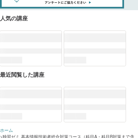
人気の講座
最近閲覧した講座
DX推進スキル標準（DSS-P）
ホーム
ITスキル標準（ITSS）
独習ゼミ 基本情報技術者総合対策コース（科目A・科目B対策まで含