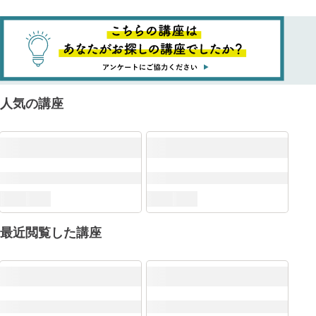
人気の講座
最近閲覧した講座
ITSS+
DX推進スキル標準（DSS-P）