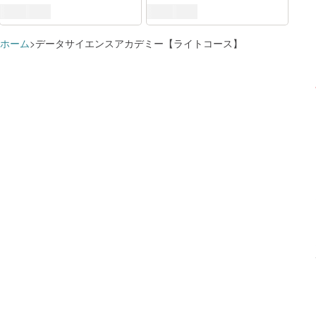
ホーム
データサイエンスアカデミー【ライトコース】
すでに追加済みのようです
学習プランに追加しました
データサイエンス
講座を
この講座で学べる知識・スキル
デジタルビジネスの創出に関連する分野
講座を
これらのスキルに対応するロール
学習プランを見る
学習プランを見る
データ分析
講座を