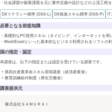
戦略・マネジ
・社会課題や顧客課題を元に要件定義や設計などの上流工程を
ビジネス戦
DXリテラシー標準 (DSS-L)
DX推進スキル標準 (DSS-P)
I
プロジェク
ITスキル標
ITSS+
必要となる前提知識
ビジネスモデ
・基礎的なPC使用スキル（タイピング、インターネットを用
ビジネス調
・Word/Excelといった基本的なビジネス利用されるソフトの
ビジネスモ
ソフトウェア
クラウド
国の指定・認定
テクノロジ
本講座は、以下の指定または認定を受けている講座です。
ソフトウェア
第四次産業革命スキル習得講座（経済産業省）
教育訓練給付制度（厚生労働省）
コンピュー
チーム開発
講座提供元
ソフトウェ
ソフトウェ
Webアプリ
株式会社ＳＡＭＵＲＡＩ
フロントエ