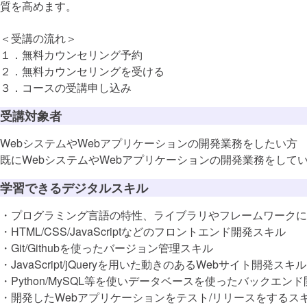
質を高めます。
＜受講の流れ＞
１．無料カウンセリング予約
２．無料カウンセリングを受ける
３．コースの受講申し込み
受講対象者
WebシステムやWebアプリケーションの開発業務をしたい方
DX推進スキ
既にWebシステムやWebアプリケーションの開発業務をして
学習できるデジタルスキル
・プログラミング言語の特性、ライブラリやフレームワークに
・HTML/CSS/JavaScriptなどのフロントエンド開発スキル
この講座で
・Git/Githubを使ったバージョン管理スキル
・JavaScript/jQueryを用いた動きのあるWebサイト開発スキル
ビジネス変
・Python/MySQL等を使いデータベースを使ったバックエン
・開発したWebアプリケーションをテスト/リリースをするス