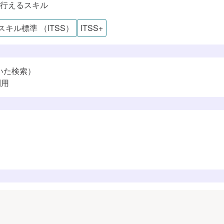
メント・システム
行えるスキル
略策定・実行
Tスキル標準 （ITSS）
ITSS+
トマネジメント
準（ITSS）
ル・プロセス
すでに追加済みのようです
学習プランに追加しました
いた検索）
査
利用
デル設計
デベロップメント
ー
学習プランを見る
学習プランを見る
開発
タサイエンス
ア設計手法
ア開発プロセス
ケーション基本技術
ンドシステム開発