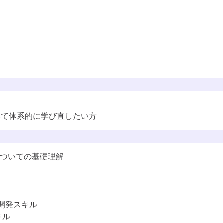
ル標準（DSS-P）
いて体系的に学び直したい方
ついての基礎理解
学べる知識・スキル
これらのスキルに対応するロール
革
ド開発スキル
キル