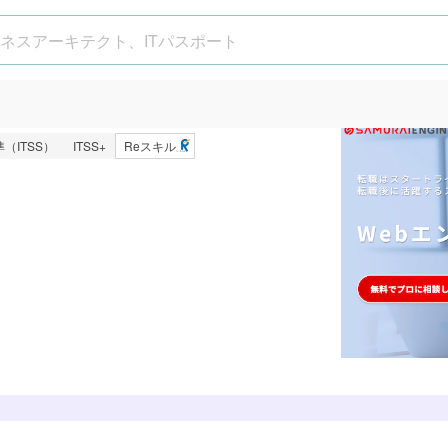
on・16週間）
（ITSS）
ITSS+
Reスキル