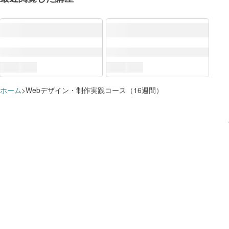
DX推進スキル標準（DSS-P）
ITスキル標準（ITSS）
ITSS+
すでに追加済みのようです
学習プランに追加しました
この講座で学べる知識・スキル
ホーム
Webデザイン・制作実践コース（16週間）
ソフトウェアデベロップメント
クラウド
講座を
講座を
これらのスキルに対応するロール
学習プランを見る
学習プランを見る