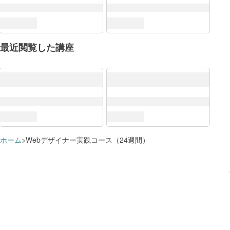
最近閲覧した講座
DX推進スキル標準（DSS-P）
ITスキル標準（ITSS）
ITSS+
すでに追加済みのようです
学習プランに追加しました
この講座で学べる知識・スキル
ソフトウェアデベロップメント
クラウド
講座を
講座を
ホーム
Webデザイナー実践コース（24週間）
これらのスキルに対応するロール
学習プランを見る
学習プランを見る