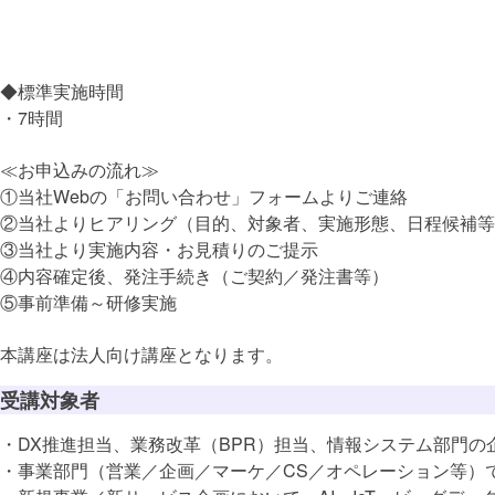
Why（DX
◆標準実施時間
社会の変化
・7時間
顧客価値の変
≪お申込みの流れ≫
①当社Webの「お問い合わせ」フォームよりご連絡
競争環境の変
②当社よりヒアリング（目的、対象者、実施形態、日程候補等
③当社より実施内容・お見積りのご提示
④内容確定後、発注手続き（ご契約／発注書等）
What（
⑤事前準備～研修実施
データ
本講座は法人向け講座となります。
社会におけ
受講対象者
・DX推進担当、業務改革（BPR）担当、情報システム部門の
デジタル技術
・事業部門（営業／企画／マーケ／CS／オペレーション等）