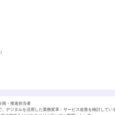
の背景）
化
化
）
DXで活用されるデータ・技術）
るデータ
企画・推進担当者
すでに追加済みのようです
学習プランに追加しました
で、デジタルを活用した業務変革・サービス改善を検討してい