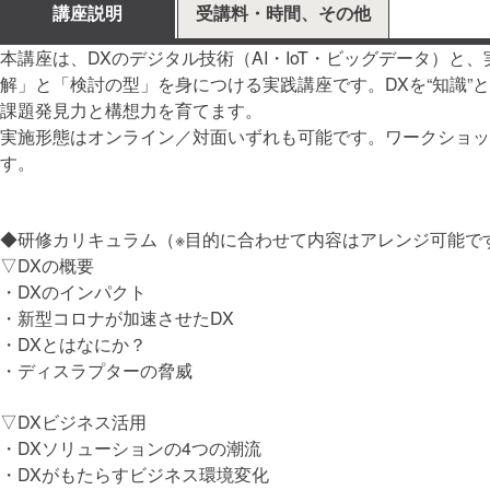
講座説明
受講料・時間、その他
本講座は、DXのデジタル技術（AI・IoT・ビッグデータ）
解」と「検討の型」を身につける実践講座です。DXを“知識
課題発見力と構想力を育てます。
実施形態はオンライン／対面いずれも可能です。ワークショッ
す。
◆研修カリキュラム（※目的に合わせて内容はアレンジ可能で
▽DXの概要
・DXのインパクト
・新型コロナが加速させたDX
・DXとはなにか？
・ディスラプターの脅威
▽DXビジネス活用
・DXソリューションの4つの潮流
・DXがもたらすビジネス環境変化