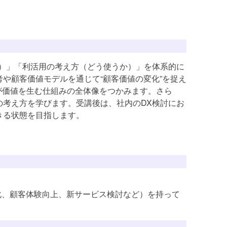
講座を探す
講座を探す
講座を探す
講座を探す
か）」「利活用の考え方（どう使うか）」を体系的に
や顧客価値モデルを通じて“顧客価値の変化”を捉え
講座を探す
タが価値を生む仕組みの全体像をつかみます。さら
講座を探す
の考え方を学びます。受講後は、社内のDX検討にお
講座を探す
きる状態を目指します。
講座を探す
講座を探す
講座を探す
率化、顧客体験向上、新サービス検討など）を持って
講座を探す