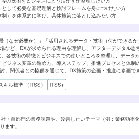
ータ等の技術をビジネスにどう活かすか整理したい方
ーとして必要な基礎理解と検討フレームを身につけたい方
ア・ソフトウェア
体制）を体系的に学び、具体施策に落とし込みたい方
ク
学習プランを見る
学習プランを見る
ータ・技術の利活用）
背景（なぜ必要か）」「活用されるデータ・技術（何ができる
場など、DXが求められる理由を理解し、アフターデジタル思考
用方法
中心に、各技術の特徴とビジネスでの使いどころを整理し、デー
ジタル技術の活用事例
／ビジネス変革の進め方、導入ステップ、推進プロセスと体制
討、関係者との協働を通じて、DX施策の企画・推進に参画で
スタンス
Tスキル標準 （ITSS）
ITSS+
ョン
す。自社・自部門の業務課題や、改善したいテーマ（例：業務効
ります。
定