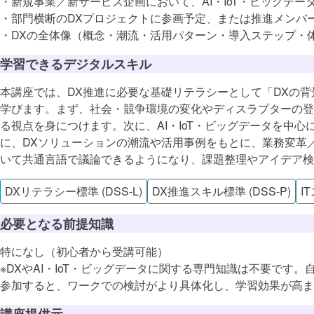
・新規事業／新サービス企画において、AI・IoT・ビッグデ
AI
・部門横断のDXプロジェクトに参画予定、または推進メンバ
ハードウェ
・DXの全体像（概念・潮流・活用パターン・導入ステップ・
ネットワー
学習できるデジタルスキル
How（デ
本講座では、DX推進に必要な基礎リテラシーとして「DXの
学びます。まず、社会・競争環境の変化やディスラプターの登
活用事例・利
る視点を身につけます。次に、AI・IoT・ビッグデータを
データ・デ
に、DXソリューションの潮流や活用事例をもとに、業務変革
ツール利用
いて共通言語で議論できるようになり、課題整理やアイデア検
マインド・
DXリテラシー標準 (DSS-L)
DX推進スキル標準 (DSS-P)
I
必要となる前提知識
変化への適応
特になし（初心者から受講可能）
コラボレーシ
※DXやAI・IoT・ビッグデータに関する専門知識は不要で
参加すると、ワークでの検討がより具体化し、学習効果が高ま
柔軟な意思決
講座提供元