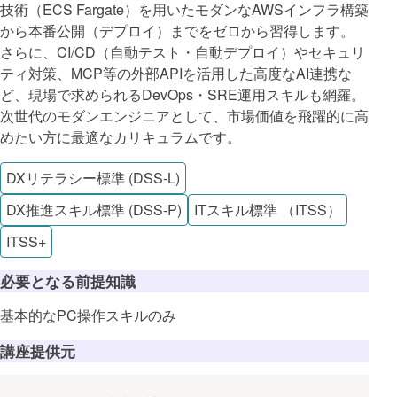
技術（ECS Fargate）を用いたモダンなAWSインフラ構築
から本番公開（デプロイ）までをゼロから習得します。
さらに、CI/CD（自動テスト・自動デプロイ）やセキュリ
ティ対策、MCP等の外部APIを活用した高度なAI連携な
ど、現場で求められるDevOps・SRE運用スキルも網羅。
次世代のモダンエンジニアとして、市場価値を飛躍的に高
めたい方に最適なカリキュラムです。
DXリテラシー標準 (DSS-L)
DX推進スキル標準 (DSS-P)
ITスキル標準 （ITSS）
ITSS+
必要となる前提知識
基本的なPC操作スキルのみ
講座提供元