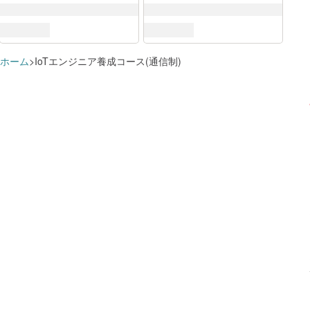
DX推進スキル標準（DSS-P）
ホーム
IoTエンジニア養成コース(通信制)
すでに追加済みのようです
学習プランに追加しました
この講座で学べる知識・スキル
これらのスキルに対応するロール
学習プランを見る
学習プランを見る