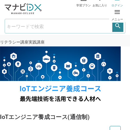
学習プラン
お気に入り
ログイン
メニュー
リテラシー講座
実践講座
IoTエンジニア養成コース(通信制)