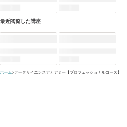
最近閲覧した講座
ITSS+
DX推進スキル標準（DSS-P）
ITスキル標準（ITSS）
すでに追加済みのようです
学習プランに追加しました
AI
講座を
この講座で学べる知識・スキル
データサイエンス
講座を
ITスペシャリスト
講座を
ホーム
データサイエンスアカデミー【プロフェッショナルコース】
デジタルビジネスの創出に関連する分野
講座を
これらのスキルに対応するロール
学習プランを見る
学習プランを見る
データ分析
講座を