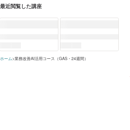
最近閲覧した講座
DX推進スキル標準（DSS-P）
ITスキル標準（ITSS）
ITSS+
すでに追加済みのようです
学習プランに追加しました
この講座で学べる知識・スキル
ホーム
業務改善AI活用コース（GAS・24週間）
アプリケーションスペシャリスト
データサイエンス
講座を
講座を
これらのスキルに対応するロール
学習プランを見る
学習プランを見る