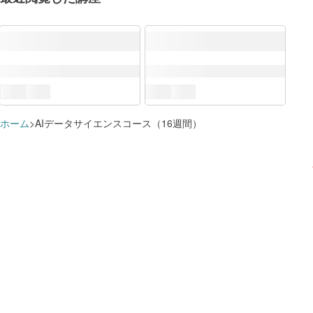
DX推進スキル標準（DSS-P）
ITSS+
すでに追加済みのようです
学習プランに追加しました
この講座で学べる知識・スキル
ホーム
AIデータサイエンスコース（16週間）
AI
講座を
これらのスキルに対応するロール
学習プランを見る
学習プランを見る