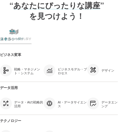
“
あなたにぴったりな講座
”
を見つけよう！
リテラシー
スキル
ロール
から探す
から探す
から探す
ビジネス変革
戦略・マネジメン
ビジネスモデル・プ
デザイン
ト・システム
ロセス
データ活用
データ・AIの戦略的
AI・データサイエン
データエンジニアリ
活用
ス
ング
テクノロジー