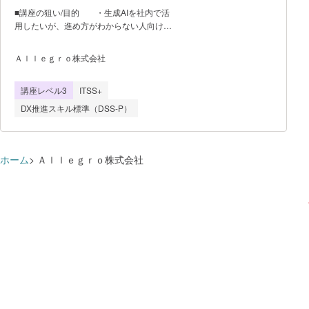
■講座の狙い/目的 ・生成AIを社内で活
用したいが、進め方がわからない人向けの
講座です ・既存でも生成AIの講座は複
数世の中には存在しますが、生成AIの種類
Ａｌｌｅｇｒｏ株式会社
や操作の説明に留まっており 実務で
活用するための具体的な内容まで踏み込ん
講座レベル3
ITSS+
だ講座は少ないです ・弊社では、生成
AIの操作に留まらず、具体的な業務に実装
DX推進スキル標準（DSS-P）
するまでの講座を実施致します。
■開催の制約条件（最低催行人数や人数上
限） ・オフラインでの実施を前提とし
ているため、１開催あたり10名程度を上
ホーム
Ａｌｌｅｇｒｏ株式会社
限とする ■学習項目/学習の流
れ ・生成AIのトレンド ・生成AIの
基礎 生成AIの活用 プロンプト
の書き方 チェーンの理解 業務
での生成AIの活用 ・生成AIの応
用 営業領域 マーケティン
グ デザイン ■初期の３カ月
の支援では、150万円にて実施 ■4カ月
目以降は月額30万円にて支援を継続可
能 ■本講座は、法人のお客様のみを対
象としております。