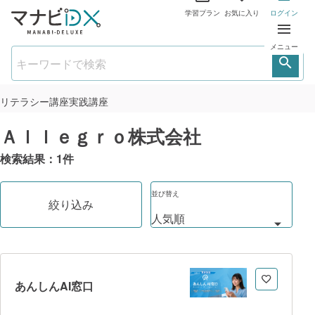
学習プラン
お気に入り
ログイン
メニュー
リテラシー講座
実践講座
Ａｌｌｅｇｒｏ株式会社
検索結果：
1
件
並び替え
絞り込み
あんしんAI窓口